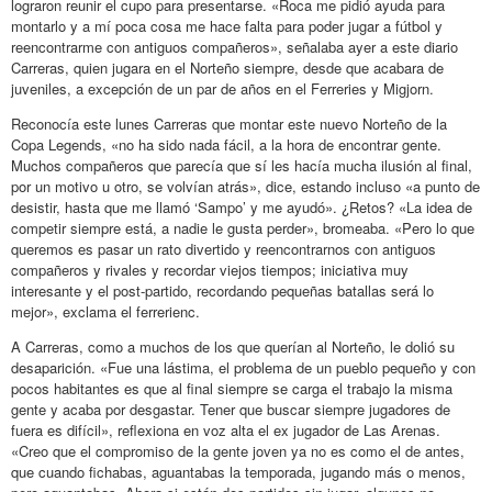
lograron reunir el cupo para presentarse. «Roca me pidió ayuda para
montarlo y a mí poca cosa me hace falta para poder jugar a fútbol y
reencontrarme con antiguos compañeros», señalaba ayer a este diario
Carreras, quien jugara en el Norteño siempre, desde que acabara de
juveniles, a excepción de un par de años en el Ferreries y Migjorn.
Reconocía este lunes Carreras que montar este nuevo Norteño de la
Copa Legends, «no ha sido nada fácil, a la hora de encontrar gente.
Muchos compañeros que parecía que sí les hacía mucha ilusión al final,
por un motivo u otro, se volvían atrás», dice, estando incluso «a punto de
desistir, hasta que me llamó ‘Sampo’ y me ayudó». ¿Retos? «La idea de
competir siempre está, a nadie le gusta perder», bromeaba. «Pero lo que
queremos es pasar un rato divertido y reencontrarnos con antiguos
compañeros y rivales y recordar viejos tiempos; iniciativa muy
interesante y el post-partido, recordando pequeñas batallas será lo
mejor», exclama el ferrerienc.
A Carreras, como a muchos de los que querían al Norteño, le dolió su
desaparición. «Fue una lástima, el problema de un pueblo pequeño y con
pocos habitantes es que al final siempre se carga el trabajo la misma
gente y acaba por desgastar. Tener que buscar siempre jugadores de
fuera es difícil», reflexiona en voz alta el ex jugador de Las Arenas.
«Creo que el compromiso de la gente joven ya no es como el de antes,
que cuando fichabas, aguantabas la temporada, jugando más o menos,