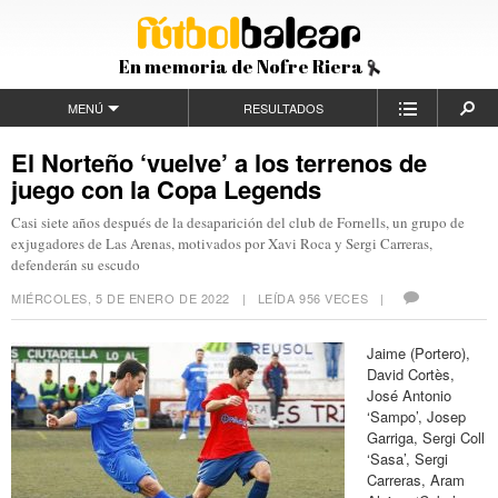
En memoria de Nofre Riera
MENÚ
RESULTADOS
El Norteño ‘vuelve’ a los terrenos de
juego con la Copa Legends
Casi siete años después de la desaparición del club de Fornells, un grupo de
exjugadores de Las Arenas, motivados por Xavi Roca y Sergi Carreras,
defenderán su escudo
MIÉRCOLES, 5 DE ENERO DE 2022
| LEÍDA 956 VECES |
Jaime (Portero),
David Cortès,
José Antonio
‘Sampo’, Josep
Garriga, Sergi Coll
‘Sasa’, Sergi
Carreras, Aram