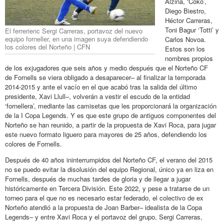
Alzina, ‘Coko’,
Diego Biestro,
Héctor Carreras,
Toni Bagur ‘Totti’ y
El ferrerienc Sergi Carreras, portavoz del nuevo
equipo forneller, en una imagen suya defendiendo
Carlos Novoa.
los colores del Norteño | CFN
Estos son los
nombres propios
de los exjugadores que seis años y medio después que el Norteño CF
de Fornells se viera obligado a desaparecer– al finalizar la temporada
2014-2015 y ante el vacío en el que acabó tras la salida del último
presidente, Xavi Llull–, volverán a vestir el escudo de la entidad
‘fornellera’, mediante las camisetas que les proporcionará la organización
de la I Copa Legends. Y es que este grupo de antiguos componentes del
Norteño se han reunido, a partir de la propuesta de Xavi Roca, para jugar
este nuevo formato liguero para mayores de 25 años, defendiendo los
colores de Fornells.
Después de 40 años ininterrumpidos del Norteño CF, el verano del 2015
no se puedo evitar la disolusión del equipo Regional, único ya en liza en
Fornells, después de muchas tardes de gloria y de llegar a jugar
históricamente en Tercera División. Este 2022, y pese a tratarse de un
torneo para el que no es necesario estar federado, el colectivo de ex
Norteño atendió a la propuesta de Joan Barber­– idealista de la Copa
Legends– y entre Xavi Roca y el portavoz del grupo, Sergi Carreras,