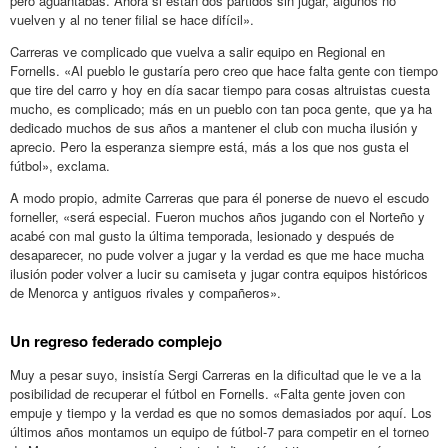
pero aguantabas. Ahora si están dos partidos sin jugar, algunos no
vuelven y al no tener filial se hace difícil».
Carreras ve complicado que vuelva a salir equipo en Regional en
Fornells. «Al pueblo le gustaría pero creo que hace falta gente con tiempo
que tire del carro y hoy en día sacar tiempo para cosas altruistas cuesta
mucho, es complicado; más en un pueblo con tan poca gente, que ya ha
dedicado muchos de sus años a mantener el club con mucha ilusión y
aprecio. Pero la esperanza siempre está, más a los que nos gusta el
fútbol», exclama.
A modo propio, admite Carreras que para él ponerse de nuevo el escudo
forneller, «será especial. Fueron muchos años jugando con el Norteño y
acabé con mal gusto la última temporada, lesionado y después de
desaparecer, no pude volver a jugar y la verdad es que me hace mucha
ilusión poder volver a lucir su camiseta y jugar contra equipos históricos
de Menorca y antiguos rivales y compañeros».
Un regreso federado complejo
Muy a pesar suyo, insistía Sergi Carreras en la dificultad que le ve a la
posibilidad de recuperar el fútbol en Fornells. «Falta gente joven con
empuje y tiempo y la verdad es que no somos demasiados por aquí. Los
últimos años montamos un equipo de fútbol-7 para competir en el torneo