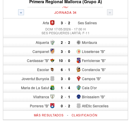
Primera Regional Mallorca (Grupo A)
«
»
JORNADA 34
Arta
3
-
2
Ses Salines
DOM 17/05/2026 - 17:00 H
SES PESQUERES (ARTÁ) F-11
Alqueria
2
-
2
Montaura
Campanet
3
-
0
Llosetense "B"
Cardassar "B"
10
-
0
Ferriolense "B"
Escolar
6
-
1
Constancia "B"
Joventut Bunyola
3
-
0
Campos "B"
Maria de La Salut
1
-
4
Cala D'or
Vilafranca
2
-
1
Binissalem "B"
Porreres "B"
0
-
2
AtlÈtic Sencelles
-
MÁS RESULTADOS
CLASIFICACIÓN