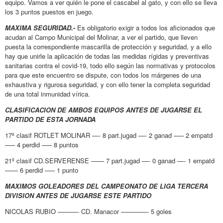
equipo. Vamos a ver quién le pone el cascabel al gato, y con ello se lleva
los 3 puntos puestos en juego.
MAXIMA SEGURIDAD.-
Es obligatorio exigir a todos los aficionados que
acudan al Campo Municipal del Molinar, a ver el partido, que lleven
puesta la correspondiente mascarilla de protección y seguridad, y a ello
hay que unirle la aplicación de todas las medidas rígidas y preventivas
sanitarias contra el covid-19, todo ello según las normativas y protocolos
para que este encuentro se dispute, con todos los márgenes de una
exhaustiva y rigurosa seguridad, y con ello tener la completa seguridad
de una total inmunidad vírica.
CLASIFICACION DE AMBOS EQUIPOS ANTES DE JUGARSE EL
PARTIDO DE ESTA JORNADA
17º clasif ROTLET MOLINAR —- 8 part.jugad —- 2 ganad —– 2 empatd
—– 4 perdid —– 8 puntos
21º clasif CD.SERVERENSE —— 7 part.jugad —- 0 ganad —- 1 empatd
—— 6 perdid —– 1 punto
MAXIMOS GOLEADORES DEL CAMPEONATO DE LIGA TERCERA
DIVISION ANTES DE JUGARSE ESTE PARTIDO
NICOLAS RUBIO ———- CD. Manacor ————- 5 goles