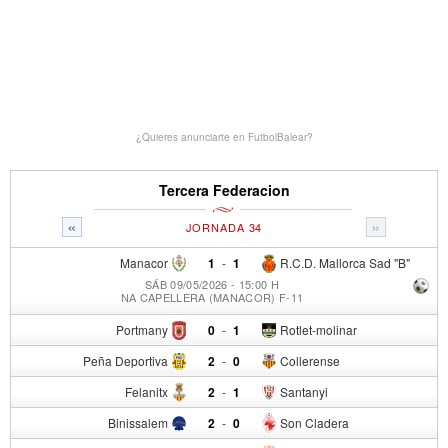
¿Quieres anunciarte en FutbolBalear?
Tercera Federacion
«
»
JORNADA 34
Manacor
1
-
1
R.C.D. Mallorca Sad "B"
SÁB 09/05/2026 - 15:00 H
NA CAPELLERA (MANACOR) F-11
Portmany
0
-
1
Rotlet-molinar
Peña Deportiva
2
-
0
Collerense
Felanitx
2
-
1
Santanyi
Binissalem
2
-
0
Son Cladera