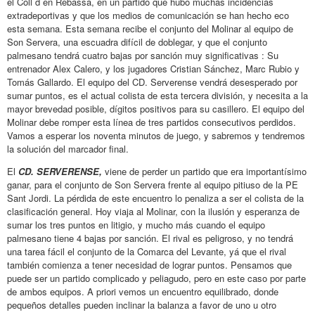
el Coll d´en Rebassa, en un partido que hubo muchas incidencias
extradeportivas y que los medios de comunicación se han hecho eco
esta semana. Esta semana recibe el conjunto del Molinar al equipo de
Son Servera, una escuadra difícil de doblegar, y que el conjunto
palmesano tendrá cuatro bajas por sanción muy significativas : Su
entrenador Alex Calero, y los jugadores Cristian Sánchez, Marc Rubio y
Tomás Gallardo. El equipo del CD. Serverense vendrá desesperado por
sumar puntos, es el actual colista de esta tercera división, y necesita a la
mayor brevedad posible, dígitos positivos para su casillero. El equipo del
Molinar debe romper esta línea de tres partidos consecutivos perdidos.
Vamos a esperar los noventa minutos de juego, y sabremos y tendremos
la solución del marcador final.
El
CD. SERVERENSE,
viene de perder un partido que era importantísimo
ganar, para el conjunto de Son Servera frente al equipo pitiuso de la PE
Sant Jordi. La pérdida de este encuentro lo penaliza a ser el colista de la
clasificación general. Hoy viaja al Molinar, con la ilusión y esperanza de
sumar los tres puntos en litigio, y mucho más cuando el equipo
palmesano tiene 4 bajas por sanción. El rival es peligroso, y no tendrá
una tarea fácil el conjunto de la Comarca del Levante, yá que el rival
también comienza a tener necesidad de lograr puntos. Pensamos que
puede ser un partido complicado y peliagudo, pero en este caso por parte
de ambos equipos. A priori vemos un encuentro equilibrado, donde
pequeños detalles pueden inclinar la balanza a favor de uno u otro