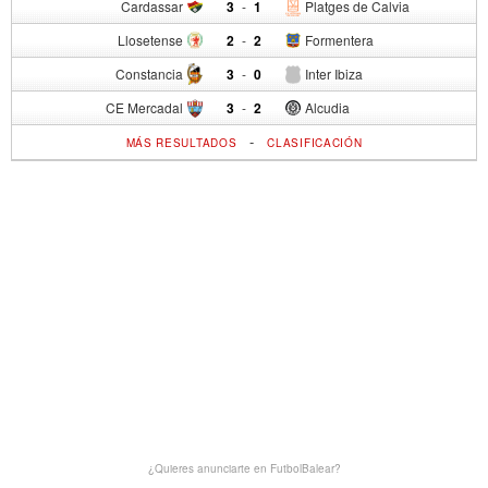
Cardassar
3
-
1
Platges de Calvia
Llosetense
2
-
2
Formentera
Constancia
3
-
0
Inter Ibiza
CE Mercadal
3
-
2
Alcudia
-
MÁS RESULTADOS
CLASIFICACIÓN
¿Quieres anunciarte en FutbolBalear?