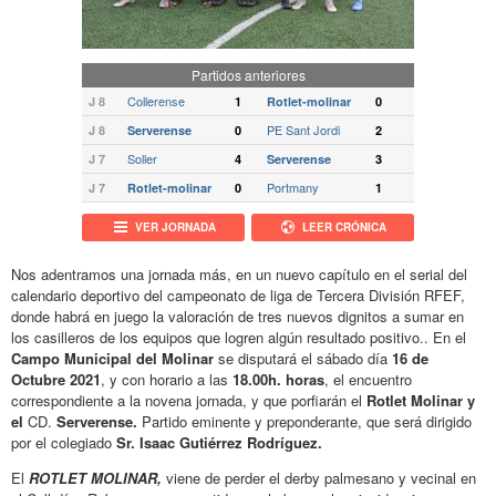
Partidos anteriores
Collerense
J 8
1
Rotlet-molinar
0
PE Sant Jordi
J 8
Serverense
0
2
Soller
J 7
4
Serverense
3
Portmany
J 7
Rotlet-molinar
0
1
VER JORNADA
LEER CRÓNICA
Nos adentramos una jornada más, en un nuevo capítulo en el serial del
calendario deportivo del campeonato de liga de Tercera División RFEF,
donde habrá en juego la valoración de tres nuevos dignitos a sumar en
los casilleros de los equipos que logren algún resultado positivo.. En el
Campo Municipal del Molinar
se disputará el sábado día
16 de
Octubre 2021
, y con horario a las
18.00h. horas
, el encuentro
correspondiente a la novena jornada, y que porfiarán el
Rotlet Molinar y
el
CD.
Serverense.
Partido eminente y preponderante, que será dirigido
por el colegiado
Sr. Isaac Gutiérrez Rodríguez.
El
ROTLET MOLINAR,
viene de perder el derby palmesano y vecinal en