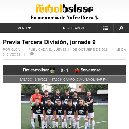
En memoria de Nofre Riera
MENÚ
RESULTADOS
Previa Tercera División, jornada 9
POR G.C.V. | PUBLICADA EL
JUEVES 14 DE OCTUBRE DE 2021
| LEÍDA
315 VECES |
Rotlet-molinar
0
1
Serverense
-
SÁBADO 16/10/2021 - 17:30 H
CAMPO: C.MUN.MOLINAR F-11