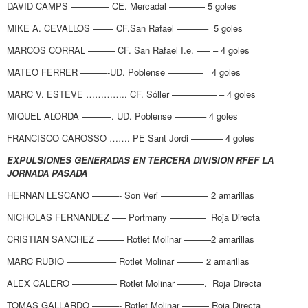
DAVID CAMPS ————- CE. Mercadal ———— 5 goles
MIKE A. CEVALLOS ——- CF.San Rafael ———– 5 goles
MARCOS CORRAL ——— CF. San Rafael I.e. –— – 4 goles
MATEO FERRER ———-UD. Poblense ———— 4 goles
MARC V. ESTEVE ………….. CF. Sóller ————— – 4 goles
MIQUEL ALORDA ———-. UD. Poblense ———– 4 goles
FRANCISCO CAROSSO ……. PE Sant Jordi ———– 4 goles
EXPULSIONES GENERADAS EN TERCERA DIVISION RFEF LA
JORNADA PASADA
HERNAN LESCANO ———- Son Veri —————- 2 amarillas
NICHOLAS FERNANDEZ —– Portmany ———— Roja Directa
CRISTIAN SANCHEZ ——— Rotlet Molinar ———2 amarillas
MARC RUBIO —————– Rotlet Molinar ——— 2 amarillas
ALEX CALERO ————— Rotlet Molinar ———. Roja Directa
TOMAS GALLARDO ———- Rotlet Molinar ——— Roja Directa