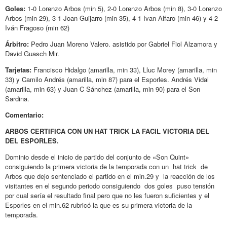
Goles:
1-0 Lorenzo Arbos (min 5), 2-0 Lorenzo Arbos (min 8), 3-0 Lorenzo
Arbos (min 29), 3-1 Joan Guijarro (min 35), 4-1 Ivan Alfaro (min 46) y 4-2
Iván Fragoso (min 62)
Árbitro:
Pedro Juan Moreno Valero. asistido por Gabriel Fiol Alzamora y
David Guasch Mir.
Tarjetas:
Francisco Hidalgo (amarilla, min 33), Lluc Morey (amarilla, min
33) y Camilo Andrés (amarilla, min 87) para el Esporles. Andrés Vidal
(amarilla, min 63) y Juan C Sánchez (amarilla, min 90) para el Son
Sardina.
Comentario:
ARBOS CERTIFICA CON UN HAT TRICK LA FACIL VICTORIA DEL
DEL ESPORLES.
Dominio desde el inicio de partido del conjunto de «Son Quint»
consiguiendo la primera victoria de la temporada con un hat trick de
Arbos que dejo sentenciado el partido en el min.29 y la reacción de los
visitantes en el segundo periodo consiguiendo dos goles puso tensión
por cual sería el resultado final pero que no les fueron suficientes y el
Esporles en el min.62 rubricó la que es su primera victoria de la
temporada.