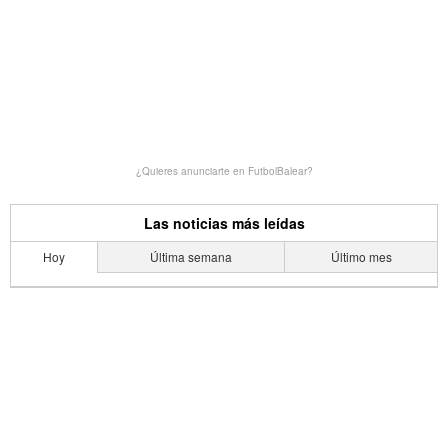
¿Quieres anunciarte en FutbolBalear?
Las noticias más leídas
Hoy
Última semana
Último mes