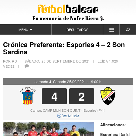
En memoria de Nofre Riera
MENÚ
RESULTADOS
Crónica Preferente: Esporles 4 – 2 Son
Sardina
POR RD |
SÁBADO, 25 DE SEPTIEMBRE DE 2021
| LEÍDA 1.020
VECES |
Jornada 4, Sábado 25/09/2021 - 19:00 h
4
2
Campo: CAMP MUN SON QUINT ( Esporles) F-11
Ver jornada
Alineaciones:
Esporles:
Daniel