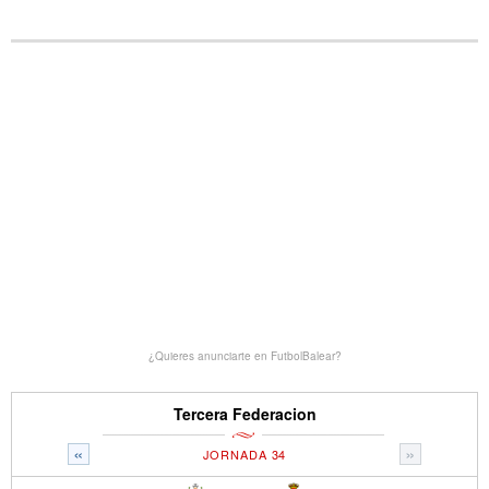
¿Quieres anunciarte en FutbolBalear?
Tercera Federacion
«
»
JORNADA 34