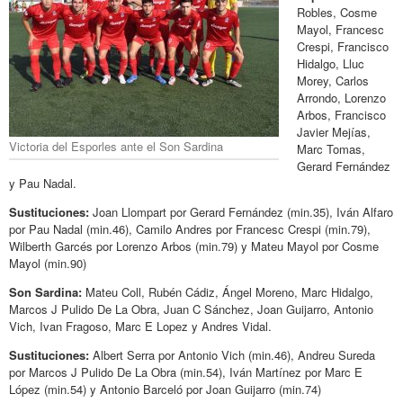
Robles, Cosme
Mayol, Francesc
Crespi, Francisco
Hidalgo, Lluc
Morey, Carlos
Arrondo, Lorenzo
Arbos, Francisco
Javier Mejías,
Victoria del Esporles ante el Son Sardina
Marc Tomas,
Gerard Fernández
y Pau Nadal.
Sustituciones:
Joan Llompart por Gerard Fernández (min.35), Iván Alfaro
por Pau Nadal (min.46), Camilo Andres por Francesc Crespi (min.79),
Wilberth Garcés por Lorenzo Arbos (min.79) y Mateu Mayol por Cosme
Mayol (min.90)
Son Sardina:
Mateu Coll, Rubén Cádiz, Ángel Moreno, Marc Hidalgo,
Marcos J Pulido De La Obra, Juan C Sánchez, Joan Guijarro, Antonio
Vich, Ivan Fragoso, Marc E Lopez y Andres Vidal.
Sustituciones:
Albert Serra por Antonio Vich (min.46), Andreu Sureda
por Marcos J Pulido De La Obra (min.54), Iván Martínez por Marc E
López (min.54) y Antonio Barceló por Joan Guijarro (min.74)