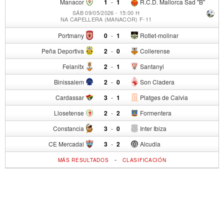
Manacor
1
-
1
R.C.D. Mallorca Sad "B"
SÁB 09/05/2026 - 15:00 H
NA CAPELLERA (MANACOR) F-11
Portmany
0
-
1
Rotlet-molinar
Peña Deportiva
2
-
0
Collerense
Felanitx
2
-
1
Santanyi
Binissalem
2
-
0
Son Cladera
Cardassar
3
-
1
Platges de Calvia
Llosetense
2
-
2
Formentera
Constancia
3
-
0
Inter Ibiza
CE Mercadal
3
-
2
Alcudia
-
MÁS RESULTADOS
CLASIFICACIÓN