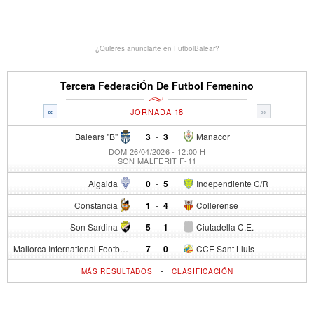
¿Quieres anunciarte en FutbolBalear?
Tercera FederaciÓn De Futbol Femenino
«
»
JORNADA 18
Balears "B"
3
-
3
Manacor
DOM 26/04/2026 - 12:00 H
SON MALFERIT F-11
Algaida
0
-
5
Independiente C/R
Constancia
1
-
4
Collerense
Son Sardina
5
-
1
Ciutadella C.E.
Mallorca International Football Club del S.p.
7
-
0
CCE Sant Lluis
-
MÁS RESULTADOS
CLASIFICACIÓN