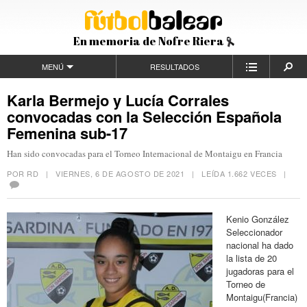
En memoria de Nofre Riera
MENÚ
RESULTADOS
Karla Bermejo y Lucía Corrales
convocadas con la Selección Española
Femenina sub-17
Han sido convocadas para el Torneo Internacional de Montaigu en Francia
POR RD |
VIERNES, 6 DE AGOSTO DE 2021
| LEÍDA 1.662 VECES |
Kenio González
Seleccionador
nacional ha dado
la lista de 20
jugadoras para el
Torneo de
Montaigu(Francia)