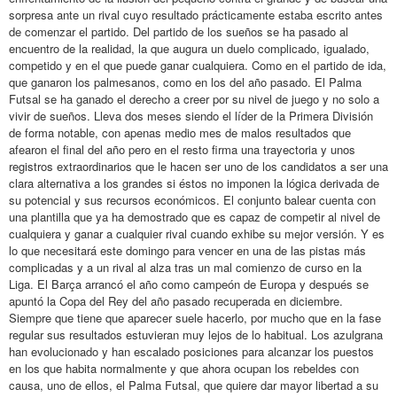
sorpresa ante un rival cuyo resultado prácticamente estaba escrito antes
de comenzar el partido. Del partido de los sueños se ha pasado al
encuentro de la realidad, la que augura un duelo complicado, igualado,
competido y en el que puede ganar cualquiera. Como en el partido de ida,
que ganaron los palmesanos, como en los del año pasado. El Palma
Futsal se ha ganado el derecho a creer por su nivel de juego y no solo a
vivir de sueños. Lleva dos meses siendo el líder de la Primera División
de forma notable, con apenas medio mes de malos resultados que
afearon el final del año pero en el resto firma una trayectoria y unos
registros extraordinarios que le hacen ser uno de los candidatos a ser una
clara alternativa a los grandes si éstos no imponen la lógica derivada de
su potencial y sus recursos económicos. El conjunto balear cuenta con
una plantilla que ya ha demostrado que es capaz de competir al nivel de
cualquiera y ganar a cualquier rival cuando exhibe su mejor versión. Y es
lo que necesitará este domingo para vencer en una de las pistas más
complicadas y a un rival al alza tras un mal comienzo de curso en la
Liga. El Barça arrancó el año como campeón de Europa y después se
apuntó la Copa del Rey del año pasado recuperada en diciembre.
Siempre que tiene que aparecer suele hacerlo, por mucho que en la fase
regular sus resultados estuvieran muy lejos de lo habitual. Los azulgrana
han evolucionado y han escalado posiciones para alcanzar los puestos
en los que habita normalmente y que ahora ocupan los rebeldes con
causa, uno de ellos, el Palma Futsal, que quiere dar mayor libertad a su