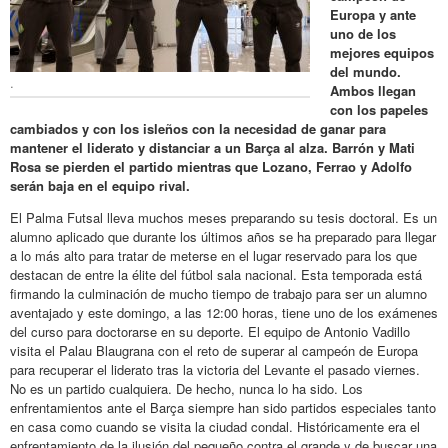
Europa y ante
uno de los
mejores equipos
del mundo.
.
Ambos llegan
con los papeles
cambiados y con los isleños con la necesidad de ganar para
mantener el liderato y distanciar a un Barça al alza. Barrón y Mati
Rosa se pierden el partido mientras que Lozano, Ferrao y Adolfo
serán baja en el equipo rival.
El Palma Futsal lleva muchos meses preparando su tesis doctoral. Es un
alumno aplicado que durante los últimos años se ha preparado para llegar
a lo más alto para tratar de meterse en el lugar reservado para los que
destacan de entre la élite del fútbol sala nacional. Esta temporada está
firmando la culminación de mucho tiempo de trabajo para ser un alumno
aventajado y este domingo, a las 12:00 horas, tiene uno de los exámenes
del curso para doctorarse en su deporte. El equipo de Antonio Vadillo
visita el Palau Blaugrana con el reto de superar al campeón de Europa
para recuperar el liderato tras la victoria del Levante el pasado viernes.
No es un partido cualquiera. De hecho, nunca lo ha sido. Los
enfrentamientos ante el Barça siempre han sido partidos especiales tanto
en casa como cuando se visita la ciudad condal. Históricamente era el
enfrentamiento de la ilusión del pequeño contra el grande y de buscar una