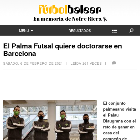
En memoria de Nofre Riera
MENÚ
RESULTADOS
El Palma Futsal quiere doctorarse en
Barcelona
SÁBADO, 6 DE FEBRERO DE 2021
| LEÍDA 261 VECES |
El conjunto
palmesano visita
el Palau
Blaugrana con el
reto de ganar en
casa del
campeón de