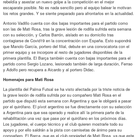
rebeldía y asestar un nuevo golpe a la competición en el mejor
escaparate posible. No es nada sencillo pero al equipo balear le motivan
los retos grandes. Y se siente preparado para afrontarlos en la actualidad.
Antonio Vadillo cuenta con dos bajas importantes para el partido como
son las de Mati Rosa, tras la grave lesión de rodilla sufrida esta semana
con su selección, y Carlos Barrón, aislado en su domicilio tras
contagiarse de Covid19 en la concentración con España. Esto supondrá
que Manolo García, portero del filial, debute en una convocatoria con el
primer equipo y se incorpore al resto de jugadores disponibles de la
primera plantilla. El Barça también cuenta con bajas importantes para el
partido como Sergio Lozano, lesionado también de larga duración, Ferrao
y Adolfo pero recupera a Aicardo y al portero Didac.
Homenajes para Mati Rosa
La plantilla del Palma Futsal se ha visto afectada por la triste noticia de
la grave lesión de rodilla sufrida por su compañero Mati Rosa en el
partido que disputó esta semana con Argentina y que le obligará a pasar
por el quirófano. El pívot argentino se fue directamente con su selección
a Argentina para que sea operado y realice allí la primera parte de la
rehabilitación una vez que pase por el quirófano en los próximos días.
Los jugadores, el cuerpo técnico y el club quieren mostrarle todo su
apoyo y por ello saldrán a la pista con camisetas de ánimo para su
compañero. El Barça, que es el club propiedad de Mati Rosa, ya que este