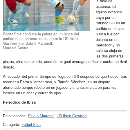
la fase de
ascenso. El
equipo ibicenco
cayó por un
rotundo 8-3 en un
partido en el que
Roger Solé conduce la pelota en un lance del
nunca fue por
partido de la primera vuelta entre la UD Ibiza
delante en el
Gasifred y el Sala 5 Martorell.
marcador y no
Marcelo Sastre
sólo se aleja de
las dos primeras
plazas, sino que pierde, además, el goal average particular contra un rival
directo.
Al ecuador del primer tiempo se llegó con 2-0 después de que Fouad, tras
recortar a Parra y lanzar raso, y Ramón Sánchez, en un disparo
afortunado porque rebotó en un jugador visitante, marcaron para los
locales en un abrir y cerrar de ojos.
Periódico de Ibiza
Relacionados:
Sala 5 Martorell
,
UD Ibiza-Gasifred
Categoría:
Fútbol Sala