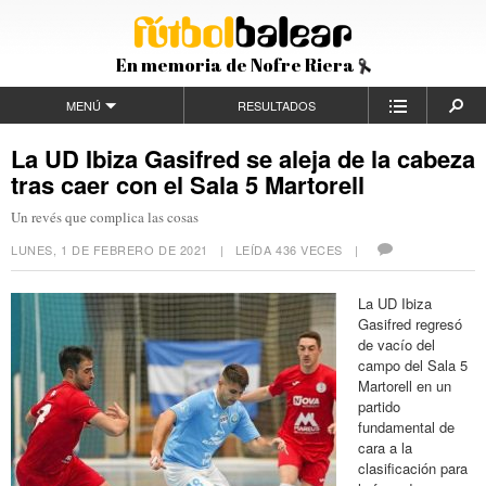
En memoria de Nofre Riera
MENÚ
RESULTADOS
La UD Ibiza Gasifred se aleja de la cabeza
tras caer con el Sala 5 Martorell
Un revés que complica las cosas
LUNES, 1 DE FEBRERO DE 2021
| LEÍDA 436 VECES |
La UD Ibiza
Gasifred regresó
de vacío del
campo del Sala 5
Martorell en un
partido
fundamental de
cara a la
clasificación para