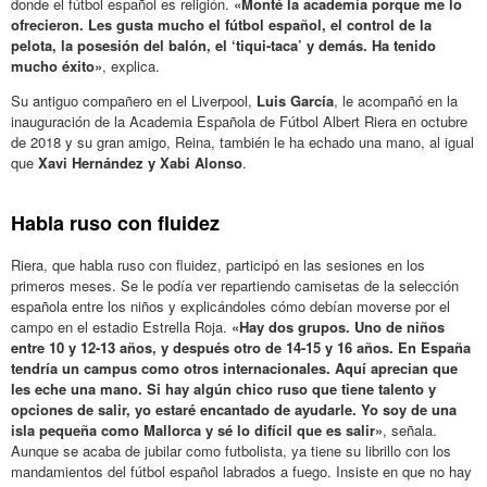
donde el fútbol español es religión.
«Monté la academia porque me lo
ofrecieron. Les gusta mucho el fútbol español, el control de la
pelota, la posesión del balón, el ‘tiqui-taca’ y demás. Ha tenido
mucho éxito»
, explica.
Su antiguo compañero en el Liverpool,
Luis García
, le acompañó en la
inauguración de la Academia Española de Fútbol Albert Riera en octubre
de 2018 y su gran amigo, Reina, también le ha echado una mano, al igual
que
Xavi Hernández y Xabi Alonso
.
Habla ruso con fluidez
Riera, que habla ruso con fluidez, participó en las sesiones en los
primeros meses. Se le podía ver repartiendo camisetas de la selección
española entre los niños y explicándoles cómo debían moverse por el
campo en el estadio Estrella Roja.
«Hay dos grupos. Uno de niños
entre 10 y 12-13 años, y después otro de 14-15 y 16 años. En España
tendría un campus como otros internacionales. Aquí aprecian que
les eche una mano. Si hay algún chico ruso que tiene talento y
opciones de salir, yo estaré encantado de ayudarle. Yo soy de una
isla pequeña como Mallorca y sé lo difícil que es salir»
, señala.
Aunque se acaba de jubilar como futbolista, ya tiene su librillo con los
mandamientos del fútbol español labrados a fuego. Insiste en que no hay