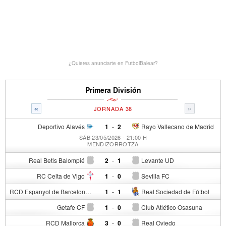
¿Quieres anunciarte en FutbolBalear?
Primera División
«
»
JORNADA 38
Deportivo Alavés
1
-
2
Rayo Vallecano de Madrid
SÁB 23/05/2026 - 21:00 H
MENDIZORROTZA
Real Betis Balompié
2
-
1
Levante UD
RC Celta de Vigo
1
-
0
Sevilla FC
RCD Espanyol de Barcelona
1
-
1
Real Sociedad de Fútbol
Getafe CF
1
-
0
Club Atlético Osasuna
RCD Mallorca
3
-
0
Real Oviedo