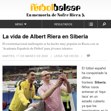
En memoria de Nofre Riera
MENÚ
RESULTADOS
La vida de Albert Riera en Siberia
El exinternacional mallorquín se ha hecho muy popular en Rusia con su
'Academia Española de Fútbol' para jóvenes talentos
MARTES, 17 DE MARZO DE 2020
| LEÍDA 728 VECES |
El fútbol español
ha conquistado la
última
frontera:
Siberia
.
Niños rusos
entrenan el ‘tiqui-
taca’ en un
estadio cubierto
ya que los
termómetros en la