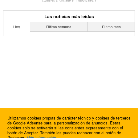
¿Quieres anunciarte en FutbolBalear?
Las noticias más leídas
Hoy
Última semana
Último mes
Utilizamos cookies propias de carácter técnico y cookies de terceros
de Google Adsense para la personalización de anuncios. Estas
cookies solo se activarán si las consientes expresamente con el
botón de Aceptar. También las puedes rechazar con el botón de
Rechazar.
Más información
.