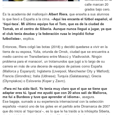
.
calle marcan 20
grados bajo cero.
Es la academia del mallorquín
Albert Riera
, que enseña a sus alumnos
lo que llevó a España a la cima.
«Aquí les encanta el fútbol español, el
‘tiqui-taca’. Mi último equipo fue el Tom, que es de la ciudad de
Tomsk, en el centro de Siberia. Aunque nunca llegué a jugar, ya que
el club tenía deudas y la federación rusa le impidió fichar
futbolistas»
, explica.
Entonces, Riera colgó las botas (2018) y decidió quedarse a vivir en la
tierra de su esposa, Yulia, oriunda de Omsk, ciudad que se encuentra a
medio camino en Transiberiano entre Moscú y Vladivostok. Ningún
problema para el manacorí, un trotamundos que jugó a lo largo de su
carrera en más de una decena de equipos de países como España
(Mallorca y Espanyol); Inglaterra (Liverpool, Manchester City y Watford);
Francia (Girondins); Italia (Udinese); Turquía (Galatasaray); Grecia
(Olympiakos) o Eslovenia (Koper y Zavrc).
«Para mí ha sido fácil. Yo tenía muy claro que el que se tiene que
adaptar eres tú. Igual me ayudó que con 20 años salí de Mallorca,
me fui a Burdeos y tuve que aprender el idioma»
, asegura.
Ese bagaje, sumado a su experiencia internacional con la selección
española –marcó uno de los goles en el partido ante Dinamarca de 2007
que dio inicio al ‘tiqui-taca’–, es lo que le ha traído a la inhóspita Siberia,