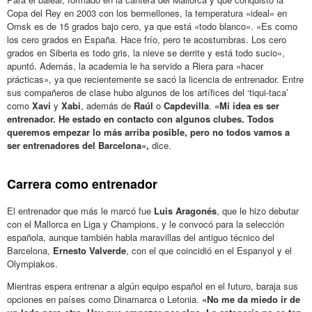
Copa del Rey en 2003 con los bermellones, la temperatura «ideal» en
Omsk es de 15 grados bajo cero, ya que está «todo blanco». «Es como
los cero grados en España. Hace frío, pero te acostumbras. Los cero
grados en Siberia es todo gris, la nieve se derrite y está todo sucio»,
apuntó. Además, la academia le ha servido a Riera para «hacer
prácticas», ya que recientemente se sacó la licencia de entrenador. Entre
sus compañeros de clase hubo algunos de los artífices del ‘tiqui-taca’
como
Xavi
y
Xabi
, además de
Raúl
o
Capdevilla
.
«Mi idea es ser
entrenador. He estado en contacto con algunos clubes. Todos
queremos empezar lo más arriba posible, pero no todos vamos a
ser entrenadores del Barcelona»,
dice.
Carrera como entrenador
El entrenador que más le marcó fue
Luis Aragonés
, que le hizo debutar
con el Mallorca en Liga y Champions, y le convocó para la selección
española, aunque también habla maravillas del antiguo técnico del
Barcelona,
Ernesto Valverde
, con el que coincidió en el Espanyol y el
Olympiakos.
Mientras espera entrenar a algún equipo español en el futuro, baraja sus
opciones en países como Dinamarca o Letonia.
«No me da miedo ir de