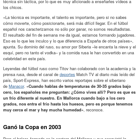
técnica sin táctica, por lo que es muy aficionado a enseñarles vídeos a
los chicos.
«La técnica es importante, el talento es importante, pero si no sabes
cómo moverte, cómo posicionarte, será más difícil llegar. En el fútbol
español nos caracterizamos no sólo por ganar, no somos resultadistas.
El resultado del fin de semana me da igual, estamos formando jugadores.
Eso es lo que les inculco y lo que diferencia a España de otros países»,
apunta. Su dominio del ruso, su amor por Siberia –le encanta la nieve y el
esquí, pero no tanto el vodka– y la comida rusa le han convertido en una
celebridad en este país.
Leyendas del fútbol ruso como Titov han colaborado con la academia y la
prensa rusa, desde el canal de
deportes
Match TV al diario más leído del
país, Sport-Express, han escrito varios reportajes sobre el siberiano
de
Manacor
.
«Cuando hablas de temperaturas de 30-35 grados bajo
cero, los españoles me preguntan: ¿Cómo vives allí? Pero es que es
un frío diferente al nuestro. En Mallorca cuando bajo a los cero
grados, nos entra el frío hasta los huesos, pero es porque tenemos
muy cerca el mar y hay mucha humedad»
, reconoce.
Ganó la Copa en 2003
Para el balear, formado en la cantera del Mallorca y que conquistó la