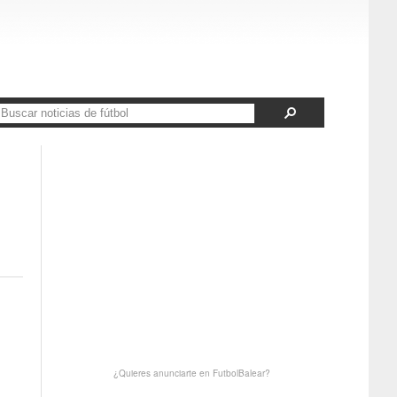
¿Quieres anunciarte en FutbolBalear?