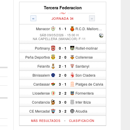
Tercera Federacion
«
»
JORNADA 34
Manacor
1
-
1
R.C.D. Mallorca Sad "B"
SÁB 09/05/2026 - 15:00 H
NA CAPELLERA (MANACOR) F-11
Portmany
0
-
1
Rotlet-molinar
Peña Deportiva
2
-
0
Collerense
Felanitx
2
-
1
Santanyi
Binissalem
2
-
0
Son Cladera
Cardassar
3
-
1
Platges de Calvia
Llosetense
2
-
2
Formentera
Constancia
3
-
0
Inter Ibiza
CE Mercadal
3
-
2
Alcudia
-
MÁS RESULTADOS
CLASIFICACIÓN