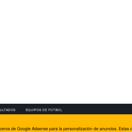
ULTADOS
EQUIPOS DE FÚTBOL
OS
CONECTA CON NOSOTROS
OTROS SERVICIO
erceros de Google Adsense para la personalización de anuncios. Estas c
lear
Facebook
Internet Rural Mal