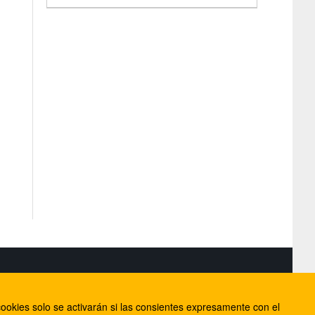
S
ookies solo se activarán si las consientes expresamente con el
lorca