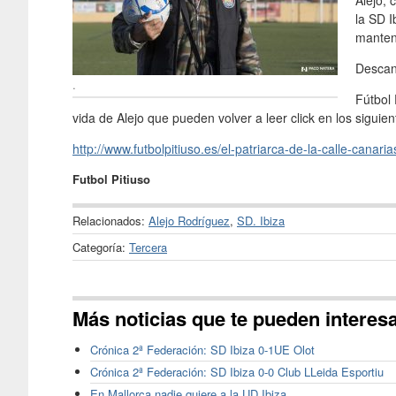
Alejo,
la SD 
manteni
Descan
.
Fútbol 
vida de Alejo que pueden volver a leer click en los siguie
http://www.futbolpitiuso.es/el-patriarca-de-la-calle-canarias
Futbol Pitiuso
Relacionados:
Alejo Rodríguez
,
SD. Ibiza
Categoría:
Tercera
Más noticias que te pueden interes
Crónica 2ª Federación: SD Ibiza 0-1UE Olot
Crónica 2ª Federación: SD Ibiza 0-0 Club LLeida Esportiu
En Mallorca nadie quiere a la UD Ibiza