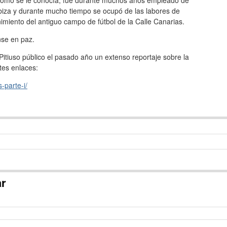
 como se le conocía, fue durante muchos años empleado de
Ibiza y durante mucho tiempo se ocupó de las labores de
miento del antiguo campo de fútbol de la Calle Canarias.
se en paz.
Pitiuso público el pasado año un extenso reportaje sobre la
ntes enlaces:
-parte-i/
ar