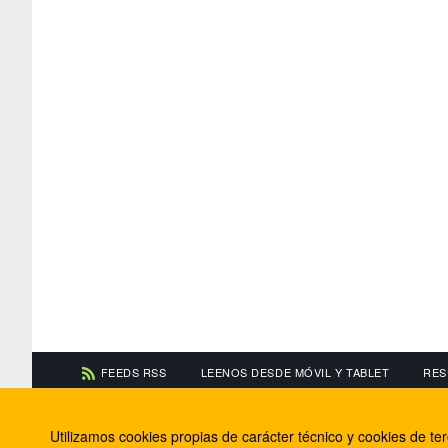
FEEDS RSS
LEENOS DESDE MÓVIL Y TABLET
RES
CONTACTA CON NOSOTROS
ACERCA DE NOSOTR
Utilizamos cookies propias de carácter técnico y cookies de t
Información de contacto
El equipo de FútbolBa