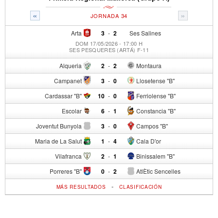
«
»
JORNADA 34
Arta
3
-
2
Ses Salines
DOM 17/05/2026 - 17:00 H
SES PESQUERES (ARTÁ) F-11
Alqueria
2
-
2
Montaura
Campanet
3
-
0
Llosetense "B"
Cardassar "B"
10
-
0
Ferriolense "B"
Escolar
6
-
1
Constancia "B"
Joventut Bunyola
3
-
0
Campos "B"
Maria de La Salut
1
-
4
Cala D'or
Vilafranca
2
-
1
Binissalem "B"
Porreres "B"
0
-
2
AtlÈtic Sencelles
-
MÁS RESULTADOS
CLASIFICACIÓN