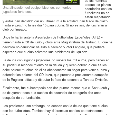
de las nóminas
porque los plazos
Una alineación del equipo ibicenco, con varios
acordados con los
jugadores foráneos.
futbolistas no se
están respetando
y estos han decidido dar un ultimátum a la entidad: han fijado de plazo
hasta el próximo lunes día 15 para cobrar. Si no es así, denunciarán al
club por impago.
Unos lo harán ante la Asociación de Futbolistas Españoles (AFE) y
tienen hasta el 30 de junio y otros ante Magistratura de Trabajo. El que ha
decidido no denunciar ha sido el técnico Víctor Langreo, que prefiere
esperar a que el club solvente sus problemas de liquidez.
La deuda con algunos jugadores no supera los mil euros, pero tienen en
su poder un reconocimiento de la deuda y quieren cobrar lo que se les
debe porque muchos de ellos abandonaron su hogar para venir a Ibiza y
defender los colores del CD Ibiza, que pretendía proclamarse campeón
de la Regional pitiusa y disputar la fase de ascenso a Tercera División.
Finalmente, fue subcampeón con dos puntos menos que el Sant Jordi y
se diluyeron todos sus sueños de ascender de categoría dos años
después de su fundación.
Los problemas, sin embargo, no acaban con la deuda que tiene el club
con los futbolistas. También hay diferencias con los patrocinadores