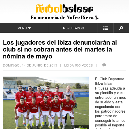
En memoria de Nofre Riera
MENÚ
RESULTADOS
Los jugadores del Ibiza denunciarán al
club si no cobran antes del martes la
nómina de mayo
DOMINGO, 14 DE JUNIO DE 2015
| LEÍDA 903 VECES |
El Club Deportivo
Ibiza Islas
Pitiusas adeuda a
su plantilla y a su
entrenador un mes
de sueldo y está
negociando con
los patrocinadores
para tratar de
conseguir lo antes
posible el importe