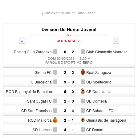
¿Quieres anunciarte en FutbolBalear?
División De Honor Juvenil
«
»
JORNADA 30
Racing Club Zaragoza
0
-
2
Club Gimnàstic Manresa
DOM 03/05/2026 - 16:30 H
PARQUE DEPORTIVO EBRO
Girona FC
2
-
2
Real Zaragoza
FC Barcelona
9
-
0
UD Montecarlo
RCD Espanyol de Barcelona
6
-
0
CE Constància
Sant Cugat FC
2
-
0
UE Cornellà
CD San Francisco
3
-
4
CE Sabadell FC
RCD Mallorca
2
-
1
Gimnàstic de Tarragona
SD Huesca
4
-
1
CF Damm