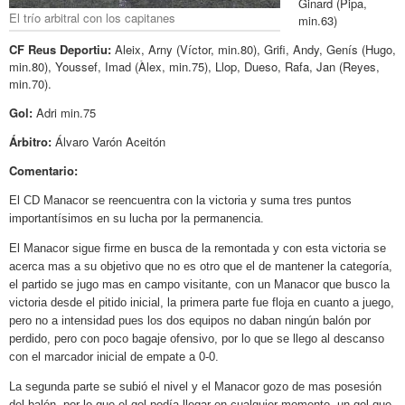
Ginard (Pipa,
El trío arbitral con los capitanes
min.63)
CF Reus Deportiu:
Aleix, Arny (Víctor, min.80), Grifi, Andy, Genís (Hugo,
min.80), Youssef, Imad (Àlex, min.75), Llop, Dueso, Rafa, Jan (Reyes,
min.70).
Gol:
Adri min.75
Árbitro:
Álvaro Varón Aceitón
Comentario:
El CD Manacor se reencuentra con la victoria y suma tres puntos
importantísimos en su lucha por la permanencia.
El Manacor sigue firme en busca de la remontada y con esta victoria se
acerca mas a su objetivo que no es otro que el de mantener la categoría,
el partido se jugo mas en campo visitante, con un Manacor que busco la
victoria desde el pitido inicial, la primera parte fue floja en cuanto a juego,
pero no a intensidad pues los dos equipos no daban ningún balón por
perdido, pero con poco bagaje ofensivo, por lo que se llego al descanso
con el marcador inicial de empate a 0-0.
La segunda parte se subió el nivel y el Manacor gozo de mas posesión
del balón, por lo que el gol podía llegar en cualquier momento, un gol que