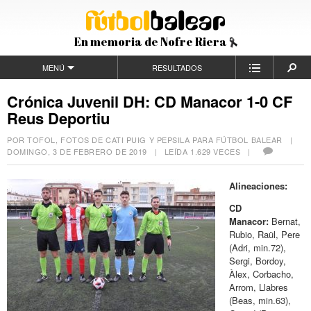
En memoria de Nofre Riera
MENÚ
RESULTADOS
Crónica Juvenil DH: CD Manacor 1-0 CF
Reus Deportiu
POR TOFOL, FOTOS DE CATI PUIG Y PEPSILA PARA FÚTBOL BALEAR |
DOMINGO, 3 DE FEBRERO DE 2019
| LEÍDA 1.629 VECES |
Alineaciones:
CD
Manacor:
Bernat,
Rubio, Raül, Pere
(Adri, min.72),
Sergi, Bordoy,
Àlex, Corbacho,
Arrom, Llabres
(Beas, min.63),