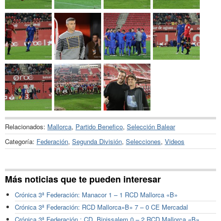
Relacionados:
Mallorca
,
Partido Benefico
,
Selección Balear
Categoría:
Federación
,
Segunda División
,
Selecciones
,
Videos
Más noticias que te pueden interesar
Crónica 3ª Federación: Manacor 1 – 1 RCD Mallorca «B»
Crónica 3ª Federación: RCD Mallorca»B» 7 – 0 CE Mercadal
Crónica 3ª Federación : CD. Binissalem 0 – 2 RCD Mallorca «B»