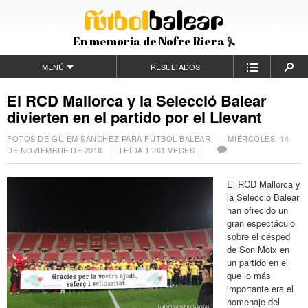
En memoria de Nofre Riera
MENÚ
RESULTADOS
El RCD Mallorca y la Selecció Balear
divierten en el partido por el Llevant
FOTOS DE GUIEM SÁNCHEZ PARA FÚTBOL BALEAR |
MIÉRCOLES, 14
DE NOVIEMBRE DE 2018
| LEÍDA 1.261 VECES |
El RCD Mallorca y
la Selecció Balear
han ofrecido un
gran espectáculo
sobre el césped
de Son Moix en
un partido en el
que lo más
importante era el
homenaje del