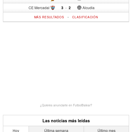
CE Mercadal
3
-
2
Alcudia
-
MÁS RESULTADOS
CLASIFICACIÓN
¿Quieres anunciarte en FutbolBalear?
Las noticias más leídas
Hoy
Última semana
Último mes