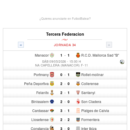
¿Quieres anunciarte en FutbolBalear?
Tercera Federacion
«
»
JORNADA 34
Manacor
1
-
1
R.C.D. Mallorca Sad "B"
SÁB 09/05/2026 - 15:00 H
NA CAPELLERA (MANACOR) F-11
Portmany
0
-
1
Rotlet-molinar
Peña Deportiva
2
-
0
Collerense
Felanitx
2
-
1
Santanyi
Binissalem
2
-
0
Son Cladera
Cardassar
3
-
1
Platges de Calvia
Llosetense
2
-
2
Formentera
Constancia
3
-
0
Inter Ibiza