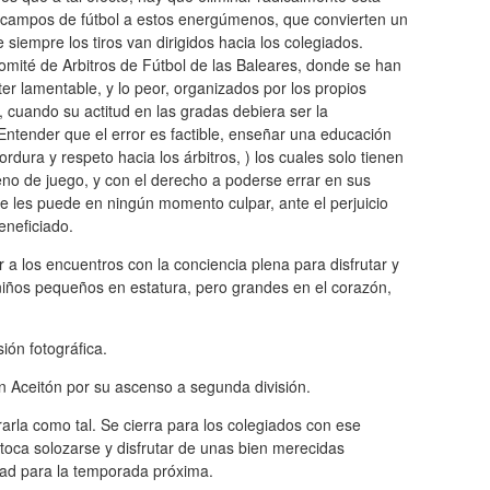
los campos de fútbol a estos energúmenos, que convierten un
siempre los tiros van dirigidos hacia los colegiados.
omité de Arbitros de Fútbol de las Baleares, donde se han
ter lamentable, y lo peor, organizados por los propios
, cuando su actitud en las gradas debiera ser la
 Entender que el error es factible, enseñar una educación
rdura y respeto hacia los árbitros, ) los cuales solo tienen
rreno de juego, y con el derecho a poderse errar en sus
e les puede en ningún momento culpar, ante el perjuicio
eneficiado.
r a los encuentros con la conciencia plena para disfrutar y
s niños pequeños en estatura, pero grandes en el corazón,
ión fotográfica.
rón Aceitón por su ascenso a segunda división.
arla como tal. Se cierra para los colegiados con ese
oca solozarse y disfrutar de unas bien merecidas
dad para la temporada próxima.