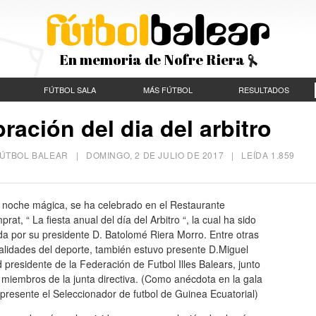
En memoria de Nofre Riera
FÚTBOL SALA
MÁS FÚTBOL
RESULTADOS
ración del dia del arbitro
A FÚTBOL BALEAR |
DOMINGO, 2 DE JULIO DE 2017
| LEÍDA 1.859
 noche mágica, se ha celebrado en el Restaurante
prat, “ La fiesta anual del día del Arbitro “, la cual ha sido
da por su presidente D. Batolomé Riera Morro. Entre otras
alidades del deporte, también estuvo presente D.Miguel
 presidente de la Federación de Futbol Illes Balears, junto
 miembros de la junta directiva. (Como anécdota en la gala
presente el Seleccionador de futbol de Guinea Ecuatorial)