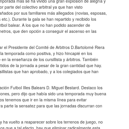
mporada más se ha vivido una gran explosión de alegría y
por parte del colectivo arbitral ya que han visto
ñados por sus familiares más allegados (novias, esposas,
etc.). Durante la gala se han repartido y recibido los
útbol balear. A los que no han podido ascender de
metros, que den opción a conseguir el ascenso en las
ar el Presidente del Comité de Arbitros D.Bartolomé Riera
la temporada como positiva, y hizo hincapié en los
 en la enseñanza de los cursillista y árbitros. También
rtidos de la jornada a pesar de la gran cantidad que hay.
sillistas que han aprobado, y a los colegiados que han
ción Futbol Illes Balears D. Miguel Bestard. Destaco los
esiones, pero dijo que había sido una temporada muy buena
dos tenemos que ir en la misma línea para evitar
ra parte la sensatez para que las jornadas discurran con
y ha vuelto a reaparecer sobre los terrenos de juego, no
os que a tal efecto, hay que eliminar radicalmente esta