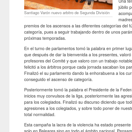
Una te
júbilo 
Santiago Varón nuevo arbitro de Segunda División
acompa
madres 
premios de los ascensos a las diferentes categorías del f
categoría, pues a seguir trabajando dentro de unos pará
próximas temporadas.
En el turno de parlamentos tomó la palabra en primer lug
que después de dar la bienvenida a los presentes, valoró 
profesores del Comité y que valoro con un trabajo notable
felicitó a los árbitros porque cada jornada sacaban los pa
Finalizó el su parlamento dando la enhorabuena a los cur
conseguido el ascenso de categoría.
Posteriormente tomó la palabra el Presidente de la Federa
inicios muy convulsos de la liga, posteriormente las agr
para los colegiados. Finalizó su discurso diciendo que to
agresiones a los colegiados, y sobre todo poner de nuest
total normalidad.
Esta campaña la lacra de la violencia ha estado presente 
solo en Baleares sino en todo el ámbito nacional. Pensam