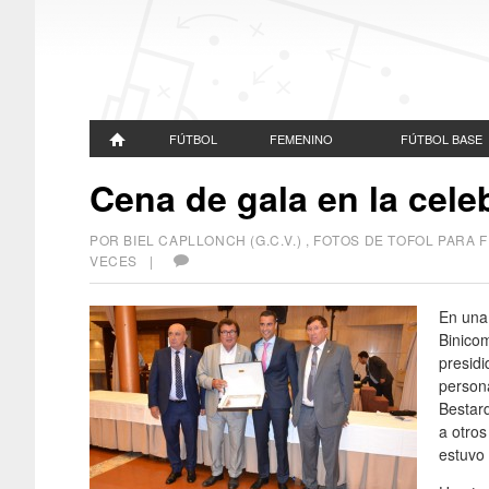
FÚTBOL
FEMENINO
FÚTBOL BASE
Cena de gala en la celeb
POR BIEL CAPLLONCH (G.C.V.) , FOTOS DE TOFOL PAR
VECES |
En una
Binicom
presidi
person
Bestard
a otros
estuvo 