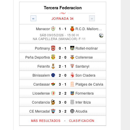
Tercera Federacion
«
»
JORNADA 34
Manacor
1
-
1
R.C.D. Mallorca Sad "B"
SÁB 09/05/2026 - 15:00 H
NA CAPELLERA (MANACOR) F-11
Portmany
0
-
1
Rotlet-molinar
Peña Deportiva
2
-
0
Collerense
Felanitx
2
-
1
Santanyi
Binissalem
2
-
0
Son Cladera
Cardassar
3
-
1
Platges de Calvia
Llosetense
2
-
2
Formentera
Constancia
3
-
0
Inter Ibiza
CE Mercadal
3
-
2
Alcudia
-
MÁS RESULTADOS
CLASIFICACIÓN