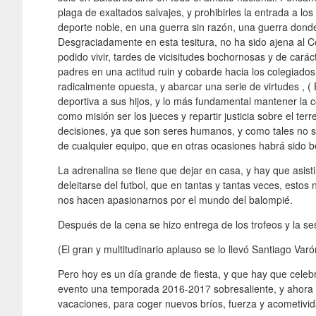
plaga de exaltados salvajes, y prohibirles la entrada a 
deporte noble, en una guerra sin razón, una guerra donde 
Desgraciadamente en esta tesitura, no ha sido ajena al C
podido vivir, tardes de vicisitudes bochornosas y de carác
padres en una actitud ruin y cobarde hacia los colegiados
radicalmente opuesta, y abarcar una serie de virtudes , (
deportiva a sus hijos, y lo más fundamental mantener la co
como misión ser los jueces y repartir justicia sobre el te
decisiones, ya que son seres humanos, y como tales no s
de cualquier equipo, que en otras ocasiones habrá sido b
La adrenalina se tiene que dejar en casa, y hay que asisti
deleitarse del futbol, que en tantas y tantas veces, esto
nos hacen apasionarnos por el mundo del balompié.
Después de la cena se hizo entrega de los trofeos y la ses
(El gran y multitudinario aplauso se lo llevó Santiago Va
Pero hoy es un día grande de fiesta, y que hay que celebr
evento una temporada 2016-2017 sobresaliente, y ahora t
vacaciones, para coger nuevos bríos, fuerza y acometivi