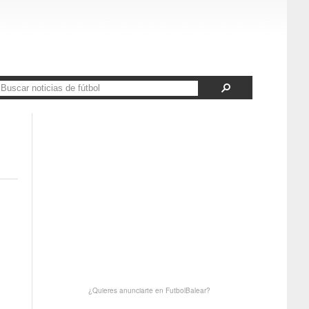
¿Quieres anunciarte en FutbolBalear?