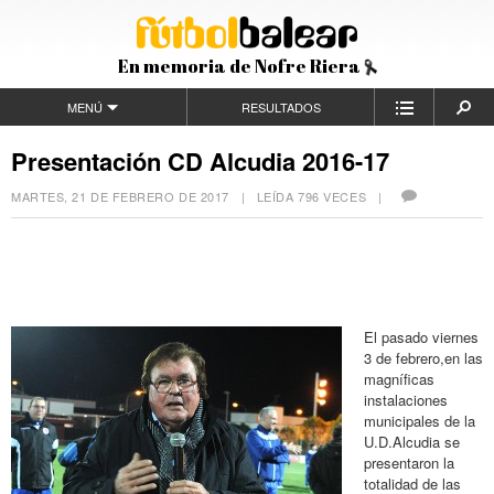
En memoria de Nofre Riera
MENÚ
RESULTADOS
Presentación CD Alcudia 2016-17
MARTES, 21 DE FEBRERO DE 2017
| LEÍDA 796 VECES |
El pasado viernes
3 de febrero,en las
magníficas
instalaciones
municipales de la
U.D.Alcudia se
presentaron la
totalidad de las