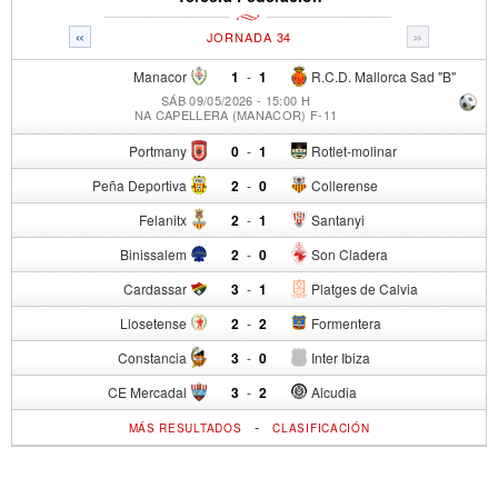
«
»
JORNADA 34
Manacor
1
-
1
R.C.D. Mallorca Sad "B"
SÁB 09/05/2026 - 15:00 H
NA CAPELLERA (MANACOR) F-11
Portmany
0
-
1
Rotlet-molinar
Peña Deportiva
2
-
0
Collerense
Felanitx
2
-
1
Santanyi
Binissalem
2
-
0
Son Cladera
Cardassar
3
-
1
Platges de Calvia
Llosetense
2
-
2
Formentera
Constancia
3
-
0
Inter Ibiza
CE Mercadal
3
-
2
Alcudia
-
MÁS RESULTADOS
CLASIFICACIÓN