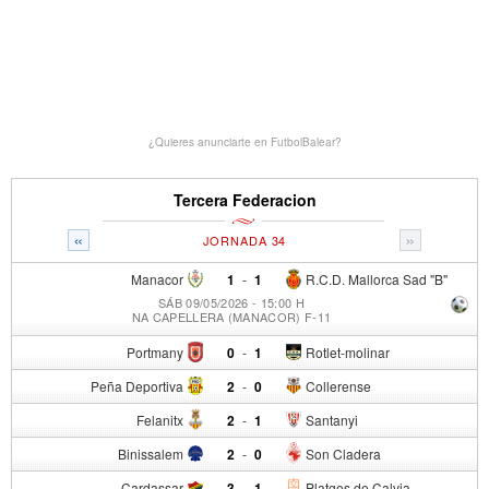
¿Quieres anunciarte en FutbolBalear?
Tercera Federacion
«
»
JORNADA 34
Manacor
1
-
1
R.C.D. Mallorca Sad "B"
SÁB 09/05/2026 - 15:00 H
NA CAPELLERA (MANACOR) F-11
Portmany
0
-
1
Rotlet-molinar
Peña Deportiva
2
-
0
Collerense
Felanitx
2
-
1
Santanyi
Binissalem
2
-
0
Son Cladera
Cardassar
3
-
1
Platges de Calvia