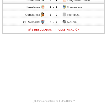
Llosetense
2
-
2
Formentera
Constancia
3
-
0
Inter Ibiza
CE Mercadal
3
-
2
Alcudia
-
MÁS RESULTADOS
CLASIFICACIÓN
¿Quieres anunciarte en FutbolBalear?