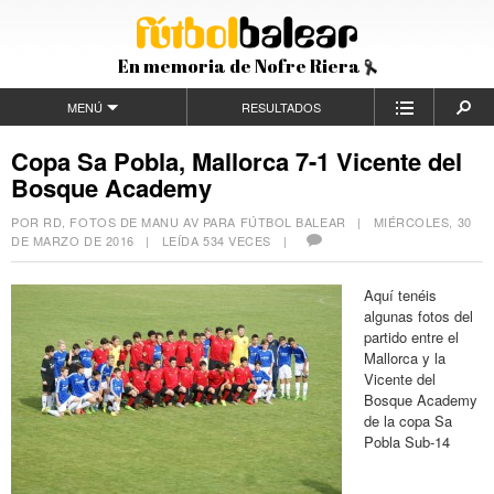
En memoria de Nofre Riera
MENÚ
RESULTADOS
Copa Sa Pobla, Mallorca 7-1 Vicente del
Bosque Academy
POR RD, FOTOS DE MANU AV PARA FÚTBOL BALEAR |
MIÉRCOLES, 30
DE MARZO DE 2016
| LEÍDA 534 VECES |
Aquí tenéis
algunas fotos del
partido entre el
Mallorca y la
Vicente del
Bosque Academy
de la copa Sa
Pobla Sub-14