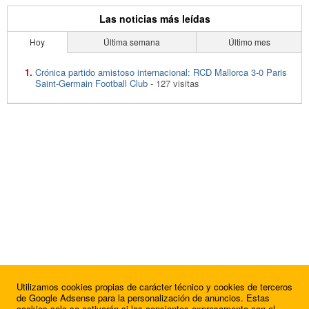
Las noticias más leídas
Hoy
Última semana
Último mes
Crónica partido amistoso internacional: RCD Mallorca 3-0 Paris
Saint-Germain Football Club
- 127 visitas
Utilizamos cookies propias de carácter técnico y cookies de terceros
de Google Adsense para la personalización de anuncios. Estas
cookies solo se activarán si las consientes expresamente con el