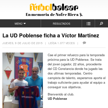
En memoria de Nofre Riera
MENÚ
RESULTADOS
La UD Poblense ficha a Víctor Martínez
JUEVES, 9 DE JULIO DE 2015
| LEÍDA 1.077 VECES |
Cae el primer refuerzo para la temporada
próxima para la UD Poblense. Se trata
del joven jugador, 22 años, procedente
del CD Constancia donde ha jugado las
dos ultimas temporadas. Centro
campista de talento, esperamos aporte el
trabajo suficiente para ayudar al equipo a
conseguir sus objetivos.
Bienvenido al club.
UD Poblense