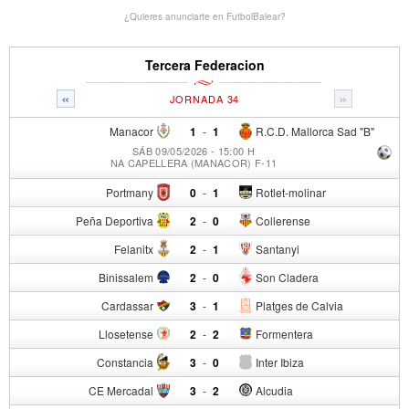
¿Quieres anunciarte en FutbolBalear?
Tercera Federacion
«
»
JORNADA 34
Manacor
1
-
1
R.C.D. Mallorca Sad "B"
SÁB 09/05/2026 - 15:00 H
NA CAPELLERA (MANACOR) F-11
Portmany
0
-
1
Rotlet-molinar
Peña Deportiva
2
-
0
Collerense
Felanitx
2
-
1
Santanyi
Binissalem
2
-
0
Son Cladera
Cardassar
3
-
1
Platges de Calvia
Llosetense
2
-
2
Formentera
Constancia
3
-
0
Inter Ibiza
CE Mercadal
3
-
2
Alcudia