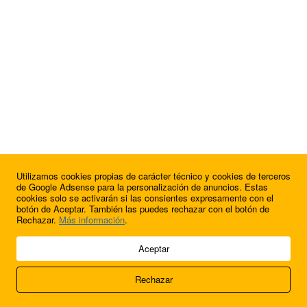
Utilizamos cookies propias de carácter técnico y cookies de terceros
de Google Adsense para la personalización de anuncios. Estas
cookies solo se activarán si las consientes expresamente con el
botón de Aceptar. También las puedes rechazar con el botón de
Rechazar.
Más información
.
© 2009 - 2026 Soluciones Corporativas IP, SL.
Aceptar
Todos los derechos reservados.
Rechazar
Aviso legal
Cookies
Acerca de nosotros
Contacto
Anúnciate en
FútbolBalear