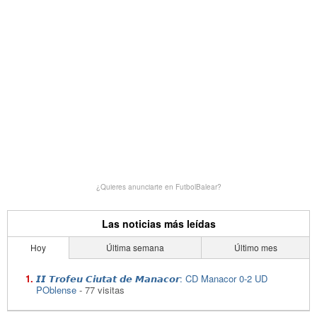
¿Quieres anunciarte en FutbolBalear?
Las noticias más leídas
Hoy
Última semana
Último mes
𝙄𝙄 𝙏𝙧𝙤𝙛𝙚𝙪 𝘾𝙞𝙪𝙩𝙖𝙩 𝙙𝙚 𝙈𝙖𝙣𝙖𝙘𝙤𝙧: CD Manacor 0-2 UD
POblense
- 77 visitas