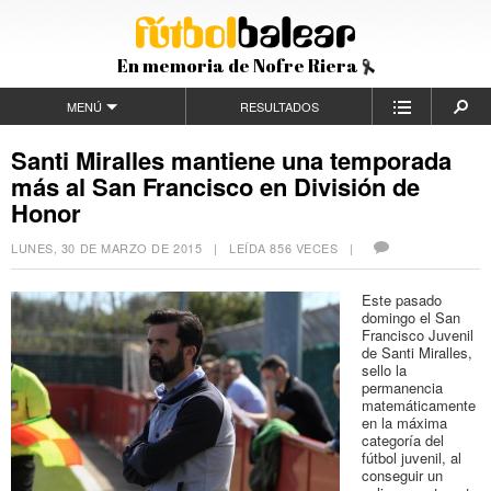
En memoria de Nofre Riera
MENÚ
RESULTADOS
Santi Miralles mantiene una temporada
más al San Francisco en División de
Honor
LUNES, 30 DE MARZO DE 2015
| LEÍDA 856 VECES |
Este pasado
domingo el San
Francisco Juvenil
de Santi Miralles,
sello la
permanencia
matemáticamente
en la máxima
categoría del
fútbol juvenil, al
conseguir un