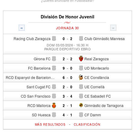
¿Quieres anunciarte en FutbolBalear?
División De Honor Juvenil
«
»
JORNADA 30
Racing Club Zaragoza
0
-
2
Club Gimnàstic Manresa
DOM 03/05/2026 - 16:30 H
PARQUE DEPORTIVO EBRO
Girona FC
2
-
2
Real Zaragoza
FC Barcelona
9
-
0
UD Montecarlo
RCD Espanyol de Barcelona
6
-
0
CE Constància
Sant Cugat FC
2
-
0
UE Cornellà
CD San Francisco
3
-
4
CE Sabadell FC
RCD Mallorca
2
-
1
Gimnàstic de Tarragona
SD Huesca
4
-
1
CF Damm
-
MÁS RESULTADOS
CLASIFICACIÓN