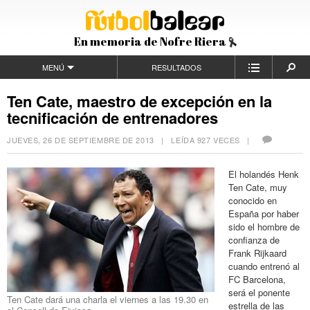
En memoria de Nofre Riera
MENÚ
RESULTADOS
Ten Cate, maestro de excepción en la
tecnificación de entrenadores
JUEVES, 26 DE SEPTIEMBRE DE 2013
| LEÍDA 927 VECES |
El holandés Henk
Ten Cate, muy
conocido en
España por haber
sido el hombre de
confianza de
Frank Rijkaard
cuando entrenó al
FC Barcelona,
será el ponente
Ten Cate dará una charla el viernes a las 19.30 en
estrella de las