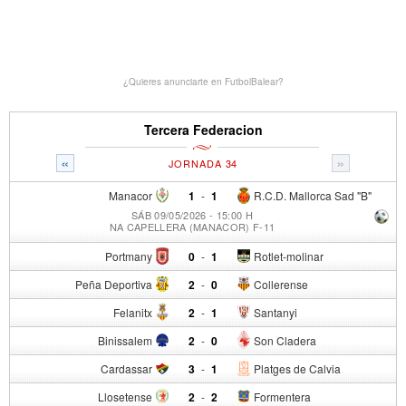
¿Quieres anunciarte en FutbolBalear?
Tercera Federacion
«
»
JORNADA 34
Manacor
1
-
1
R.C.D. Mallorca Sad "B"
SÁB 09/05/2026 - 15:00 H
NA CAPELLERA (MANACOR) F-11
Portmany
0
-
1
Rotlet-molinar
Peña Deportiva
2
-
0
Collerense
Felanitx
2
-
1
Santanyi
Binissalem
2
-
0
Son Cladera
Cardassar
3
-
1
Platges de Calvia
Llosetense
2
-
2
Formentera