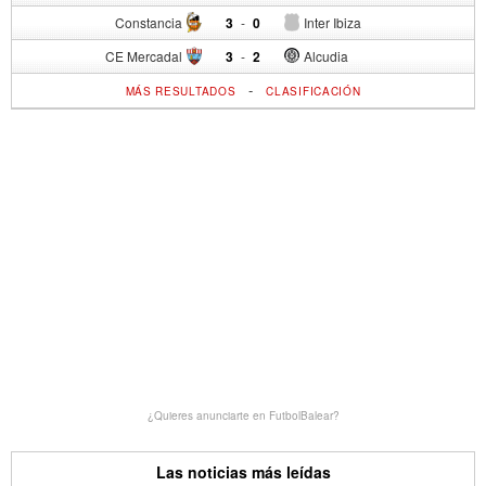
Constancia
3
-
0
Inter Ibiza
CE Mercadal
3
-
2
Alcudia
-
MÁS RESULTADOS
CLASIFICACIÓN
¿Quieres anunciarte en FutbolBalear?
Las noticias más leídas