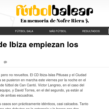
En memoria de Nofre Riera
FÚTBOL SALA
MÁS FÚTBOL
RESULTADOS
 de Ibiza empiezan los
 |
 pero no revueltos. El CD Ibiza-Islas Pitiusas y el Ciudad
a se pusieron en marcha este viernes por la noche en el
e fútbol de Can Cantó. Víctor Langreo, en el caso del
equipo, y David Torres, en el del segundo, ya están al
de ambas escuadras.
 casos son prácticamente idénticos, casi calcados. Tanto
mo otro debutan en la categoría y lo hacen con dos