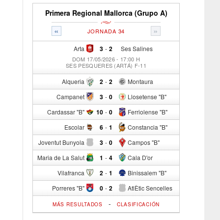
Primera Regional Mallorca (Grupo A)
«
»
JORNADA 34
Arta
3
-
2
Ses Salines
DOM 17/05/2026 - 17:00 H
SES PESQUERES (ARTÁ) F-11
Alqueria
2
-
2
Montaura
Campanet
3
-
0
Llosetense "B"
Cardassar "B"
10
-
0
Ferriolense "B"
Escolar
6
-
1
Constancia "B"
Joventut Bunyola
3
-
0
Campos "B"
Maria de La Salut
1
-
4
Cala D'or
Vilafranca
2
-
1
Binissalem "B"
Porreres "B"
0
-
2
AtlÈtic Sencelles
-
MÁS RESULTADOS
CLASIFICACIÓN