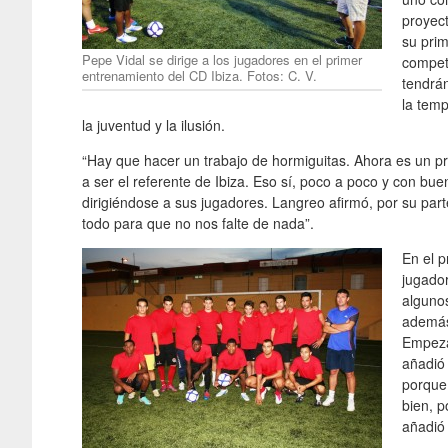
proyec
su prim
Pepe Vidal se dirige a los jugadores en el primer
competi
entrenamiento del CD Ibiza. Fotos: C. V.
tendrán
la tem
la juventud y la ilusión.
“Hay que hacer un trabajo de hormiguitas. Ahora es un pr
a ser el referente de Ibiza. Eso sí, poco a poco y con bue
dirigiéndose a sus jugadores. Langreo afirmó, por su part
todo para que no nos falte de nada”.
En el p
jugador
algunos
además,
Empeza
añadió 
porque
bien, p
añadió 