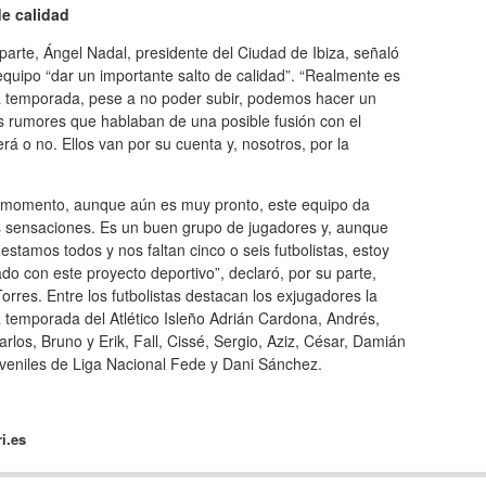
de calidad
parte, Ángel Nadal, presidente del Ciudad de Ibiza, señaló
equipo “dar un importante salto de calidad”. “Realmente es
ta temporada, pese a no poder subir, podemos hacer un
os rumores que hablaban de una posible fusión con el
rá o no. Ellos van por su cuenta y, nosotros, por la
l momento, aunque aún es muy pronto, este equipo da
 sensaciones. Es un buen grupo de jugadores y, aunque
estamos todos y nos faltan cinco o seis futbolistas, estoy
ado con este proyecto deportivo”, declaró, por su parte,
orres. Entre los futbolistas destacan los exjugadores la
 temporada del Atlético Isleño Adrián Cardona, Andrés,
rlos, Bruno y Erik, Fall, Cissé, Sergio, Aziz, César, Damián
uveniles de Liga Nacional Fede y Dani Sánchez.
i.es