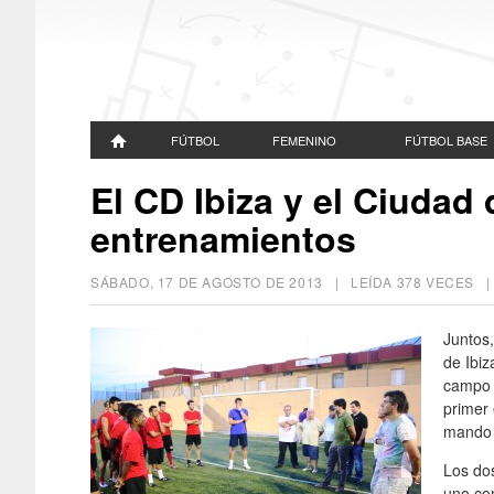
FÚTBOL
FEMENINO
FÚTBOL BASE
El CD Ibiza y el Ciudad
entrenamientos
SÁBADO, 17 DE AGOSTO DE 2013
| LEÍDA 378 VECES
Juntos,
de Ibiz
campo d
primer 
mando 
Los dos
uno co