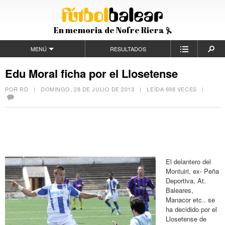
En memoria de Nofre Riera
MENÚ
RESULTADOS
Edu Moral ficha por el Llosetense
POR RD |
DOMINGO, 28 DE JULIO DE 2013
| LEÍDA 698 VECES |
El delantero del
Montuiri, ex- Peña
Deportiva, At.
Baleares,
Manacor etc.. se
ha decidido por el
Llosetense de