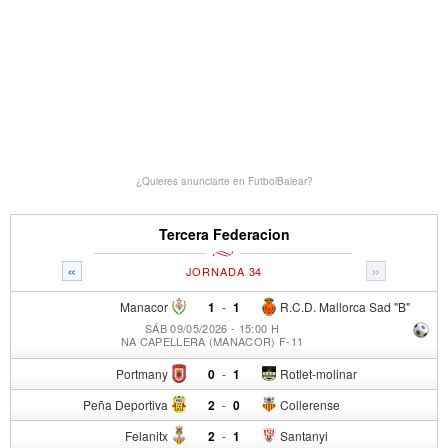
¿Quieres anunciarte en FutbolBalear?
Tercera Federacion
«
»
JORNADA 34
Manacor
1
-
1
R.C.D. Mallorca Sad "B"
SÁB 09/05/2026 - 15:00 H
NA CAPELLERA (MANACOR) F-11
Portmany
0
-
1
Rotlet-molinar
Peña Deportiva
2
-
0
Collerense
Felanitx
2
-
1
Santanyi