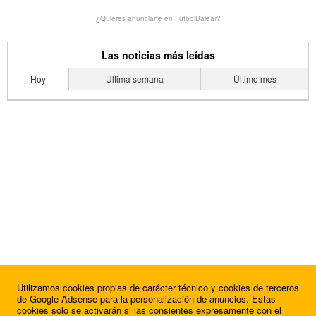
¿Quieres anunciarte en FutbolBalear?
Las noticias más leídas
Hoy
Última semana
Último mes
Utilizamos cookies propias de carácter técnico y cookies de terceros
de Google Adsense para la personalización de anuncios. Estas
cookies solo se activarán si las consientes expresamente con el