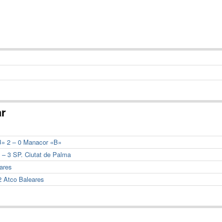
ar
«B» 2 – 0 Manacor «B»
3 – 3 SP. Ciutat de Palma
eares
2 Atco Baleares