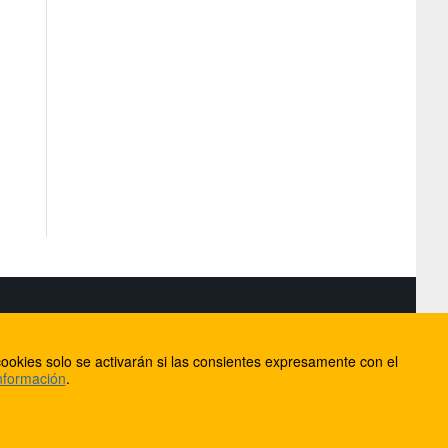
S
ookies solo se activarán si las consientes expresamente con el
lorca
nformación
.
ios