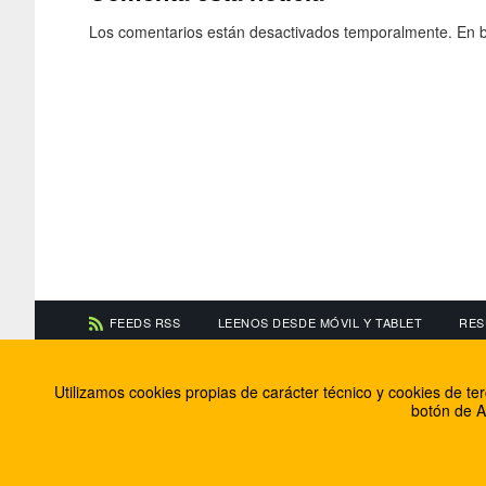
Los comentarios están desactivados temporalmente. En b
FEEDS RSS
LEENOS DESDE MÓVIL Y TABLET
RES
CONTACTA CON NOSOTROS
ACERCA DE NOSOTR
Utilizamos cookies propias de carácter técnico y cookies de t
Información de contacto
El equipo de FútbolBa
botón de A
Anúnciate en FútbolBalear
Soluciones Corporativ
Colabora con nosotros
Canal ético