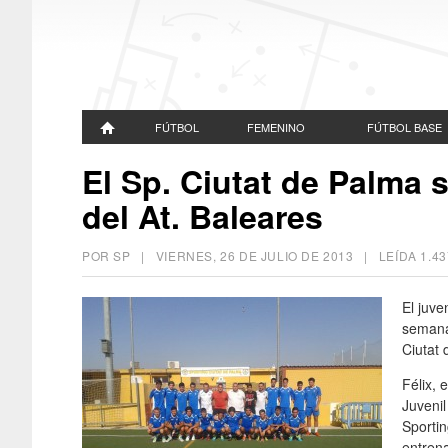
FÚTBOL
FEMENINO
FÚTBOL BASE
El Sp. Ciutat de Palma s
del At. Baleares
POR SP |
VIERNES, 26 DE JULIO DE 2013
| LEÍDA 1.4
El juve
semana 
Ciutat 
Félix, 
Juvenil
Sportin
entrena