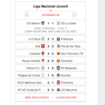
Liga Nacional Juvenil
«
»
JORNADA 34
UD Mahon
1
-
1
SD La Salle
DOM 17/05/2026 - 12:00 H
CAMP MUNICIPAL SAN CARLOS DE MAÓ
U D Ibiza
2
-
3
Poblense
Arta
3
-
2
Pla de Na Tesa
Campos
4
-
2
San Francisco "B"
Penya Arrabal
5
-
0
Ferreries
Palma F.C.
1
-
0
Atº Baleares
Platges de Calvia
1
-
0
Alcudia
RCD Mallorca Sad "B"
2
-
1
Portmany
SP. Atº Ciutat de Palma
4
-
0
CD Menorca
-
MÁS RESULTADOS
CLASIFICACIÓN