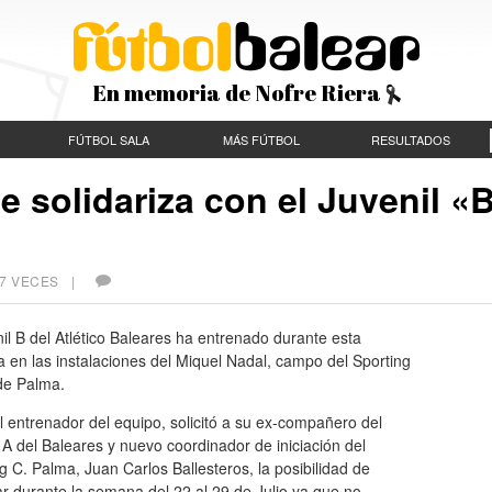
En memoria de Nofre Riera
FÚTBOL SALA
MÁS FÚTBOL
RESULTADOS
e solidariza con el Juvenil «
37 VECES |
nil B del Atlético Baleares ha entrenado durante esta
en las instalaciones del Miquel Nadal, campo del Sporting
de Palma.
el entrenador del equipo, solicitó a su ex-compañero del
 A del Baleares y nuevo coordinador de iniciación del
g C. Palma, Juan Carlos Ballesteros, la posibilidad de
r durante la semana del 22 al 29 de Julio ya que no