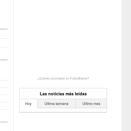
¿Quieres anunciarte en FutbolBalear?
Las noticias más leídas
Hoy
Última semana
Último mes