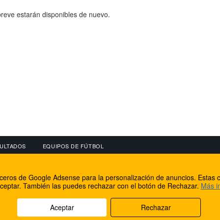
reve estarán disponibles de nuevo.
ULTADOS
EQUIPOS DE FÚTBOL
OS
CONECTA CON NOSOTROS
OTROS SERVICIO
erceros de Google Adsense para la personalización de anuncios. Estas c
lear
Facebook
Internet Rural Mal
ceptar. También las puedes rechazar con el botón de Rechazar.
Más i
as IP
Twitter
Registro de domin
Aceptar
Rechazar