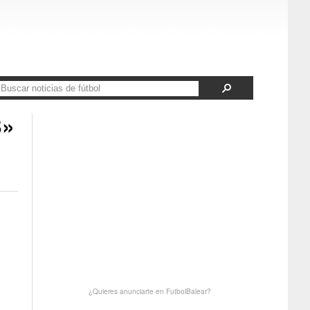
B»
¿Quieres anunciarte en FutbolBalear?