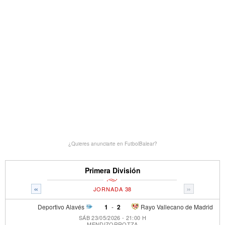
¿Quieres anunciarte en FutbolBalear?
Primera División
«
»
JORNADA 38
Deportivo Alavés
1
-
2
Rayo Vallecano de Madrid
SÁB 23/05/2026 - 21:00 H
MENDIZORROTZA