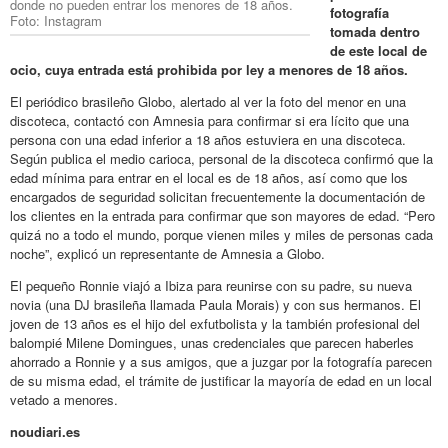
donde no pueden entrar los menores de 18 años.
fotografía
Foto: Instagram
tomada dentro
de este local de
ocio, cuya entrada está prohibida por ley a menores de 18 años.
El periódico brasileño Globo, alertado al ver la foto del menor en una
discoteca, contactó con Amnesia para confirmar si era lícito que una
persona con una edad inferior a 18 años estuviera en una discoteca.
Según publica el medio carioca, personal de la discoteca confirmó que la
edad mínima para entrar en el local es de 18 años, así como que los
encargados de seguridad solicitan frecuentemente la documentación de
los clientes en la entrada para confirmar que son mayores de edad. “Pero
quizá no a todo el mundo, porque vienen miles y miles de personas cada
noche”, explicó un representante de Amnesia a Globo.
El pequeño Ronnie viajó a Ibiza para reunirse con su padre, su nueva
novia (una DJ brasileña llamada Paula Morais) y con sus hermanos. El
joven de 13 años es el hijo del exfutbolista y la también profesional del
balompié Milene Domingues, unas credenciales que parecen haberles
ahorrado a Ronnie y a sus amigos, que a juzgar por la fotografía parecen
de su misma edad, el trámite de justificar la mayoría de edad en un local
vetado a menores.
noudiari.es