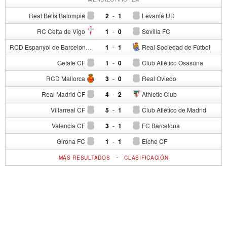
Real Betis Balompié
2
-
1
Levante UD
RC Celta de Vigo
1
-
0
Sevilla FC
RCD Espanyol de Barcelona
1
-
1
Real Sociedad de Fútbol
Getafe CF
1
-
0
Club Atlético Osasuna
RCD Mallorca
3
-
0
Real Oviedo
Real Madrid CF
4
-
2
Athletic Club
Villarreal CF
5
-
1
Club Atlético de Madrid
Valencia CF
3
-
1
FC Barcelona
Girona FC
1
-
1
Elche CF
-
MÁS RESULTADOS
CLASIFICACIÓN