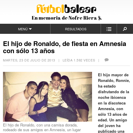
En memoria de Nofre Riera
MENÚ
RESULTADOS
El hijo de Ronaldo, de fiesta en Amnesia
con sólo 13 años
MARTES, 23 DE JULIO DE 2013
| LEÍDA 1.592 VECES |
El hijo mayor de
Ronaldo, Ronnie,
ha estado
disfrutando de la
noche ibicenca
en la discoteca
Amnesia, con
sólo 13 años de
edad. Un amigo
El hijo de Ronaldo, con una camisa dorada,
del joven ha
rodeado de sus amigos en Amnesia, un lugar
publicado una