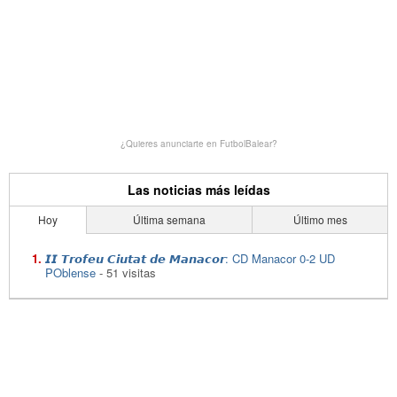
¿Quieres anunciarte en FutbolBalear?
Las noticias más leídas
Hoy
Última semana
Último mes
𝙄𝙄 𝙏𝙧𝙤𝙛𝙚𝙪 𝘾𝙞𝙪𝙩𝙖𝙩 𝙙𝙚 𝙈𝙖𝙣𝙖𝙘𝙤𝙧: CD Manacor 0-2 UD
POblense
- 51 visitas