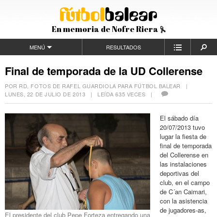
En memoria de Nofre Riera
MENÚ
RESULTADOS
Final de temporada de la UD Collerense
POR RD, FOTOS DE RAFEL GUARDIOLA PARA FÚTBOL BALEAR |
LUNES, 22 DE JULIO DE 2013
| LEÍDA 635 VECES |
El sábado día
20/07/2013 tuvo
lugar la fiesta de
final de temporada
del Collerense en
las instalaciones
deportivas del
club, en el campo
de C´an Caimari,
con la asistencia
de jugadores-as,
El presidente del club Pepe Forteza entregando una