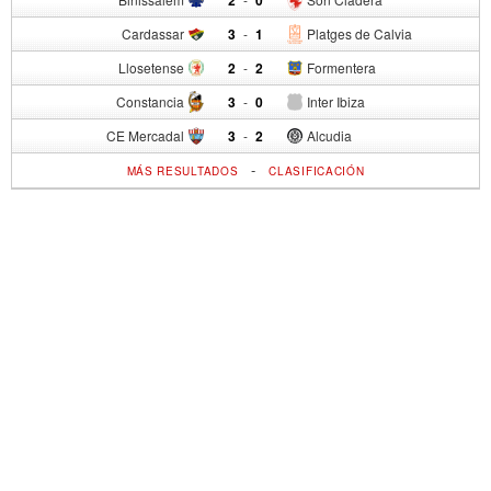
2
0
Cardassar
3
-
1
Platges de Calvia
Llosetense
2
-
2
Formentera
Constancia
3
-
0
Inter Ibiza
CE Mercadal
3
-
2
Alcudia
-
MÁS RESULTADOS
CLASIFICACIÓN