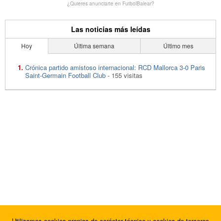
¿Quieres anunciarte en FutbolBalear?
Las noticias más leídas
Hoy
Última semana
Último mes
Crónica partido amistoso internacional: RCD Mallorca 3-0 Paris
Saint-Germain Football Club
- 155 visitas
Utilizamos cookies propias de carácter técnico y cookies de terceros