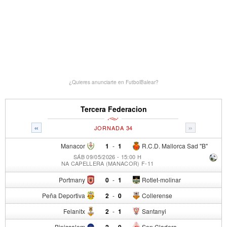
¿Quieres anunciarte en FutbolBalear?
Tercera Federacion
«
»
JORNADA 34
Manacor
1
-
1
R.C.D. Mallorca Sad "B"
SÁB 09/05/2026 - 15:00 H
NA CAPELLERA (MANACOR) F-11
Portmany
0
-
1
Rotlet-molinar
Peña Deportiva
2
-
0
Collerense
Felanitx
2
-
1
Santanyi
Binissalem
-
Son Cladera