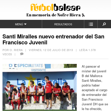
En memoria de Nofre Riera
MENÚ
RESULTADOS
Santi Miralles nuevo entrenador del San
Francisco Juvenil
POR O. RIERA |
VIERNES, 12 DE JULIO DE 2013
| LEÍDA 1.378
VECES |
Al parecer el
míster del juvenil
B del Mallorca
Santi Miralles,
podría haber
aceptado el cargo
de entrenador del
San Francisco
Juvenil DH que se
le ha ofrecido,