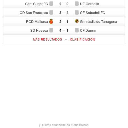
Sant Cugat FC
2
-
0
UE Cornellà
CD San Francisco
3
-
4
CE Sabadell FC
RCD Mallorca
2
-
1
Gimnàstic de Tarragona
SD Huesca
4
-
1
CF Damm
-
MÁS RESULTADOS
CLASIFICACIÓN
¿Quieres anunciarte en FutbolBalear?