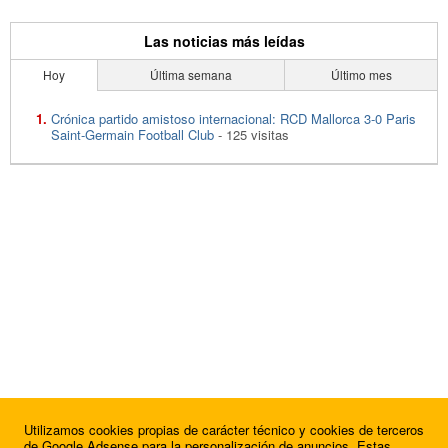
Las noticias más leídas
Hoy
Última semana
Último mes
Crónica partido amistoso internacional: RCD Mallorca 3-0 Paris
Saint-Germain Football Club
- 125 visitas
Utilizamos cookies propias de carácter técnico y cookies de terceros
de Google Adsense para la personalización de anuncios. Estas