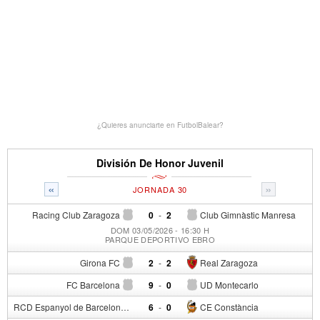
¿Quieres anunciarte en FutbolBalear?
División De Honor Juvenil
«
»
JORNADA 30
Racing Club Zaragoza
0
-
2
Club Gimnàstic Manresa
DOM 03/05/2026 - 16:30 H
PARQUE DEPORTIVO EBRO
Girona FC
2
-
2
Real Zaragoza
FC Barcelona
9
-
0
UD Montecarlo
RCD Espanyol de Barcelona
6
-
0
CE Constància