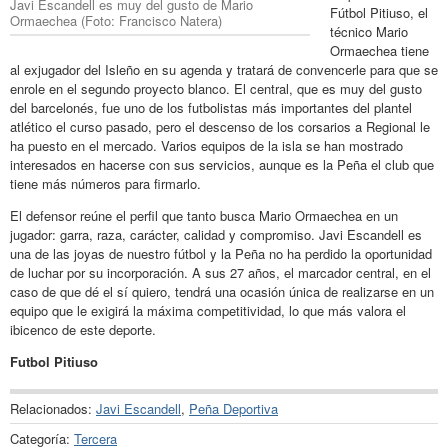
Javi Escandell es muy del gusto de Mario
Fútbol Pitiuso, el
Ormaechea (Foto: Francisco Natera)
técnico Mario
Ormaechea tiene
al exjugador del Isleño en su agenda y tratará de convencerle para que se
enrole en el segundo proyecto blanco. El central, que es muy del gusto
del barcelonés, fue uno de los futbolistas más importantes del plantel
atlético el curso pasado, pero el descenso de los corsarios a Regional le
ha puesto en el mercado. Varios equipos de la isla se han mostrado
interesados en hacerse con sus servicios, aunque es la Peña el club que
tiene más números para firmarlo.
El defensor reúne el perfil que tanto busca Mario Ormaechea en un
jugador: garra, raza, carácter, calidad y compromiso. Javi Escandell es
una de las joyas de nuestro fútbol y la Peña no ha perdido la oportunidad
de luchar por su incorporación. A sus 27 años, el marcador central, en el
caso de que dé el sí quiero, tendrá una ocasión única de realizarse en un
equipo que le exigirá la máxima competitividad, lo que más valora el
ibicenco de este deporte.
Futbol Pitiuso
Relacionados:
Javi Escandell
,
Peña Deportiva
Categoría:
Tercera