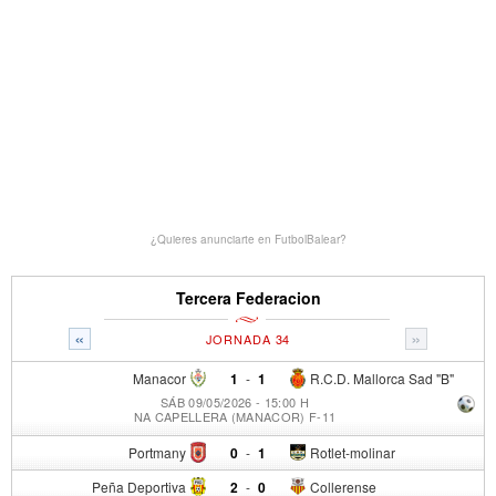
¿Quieres anunciarte en FutbolBalear?
Tercera Federacion
«
»
JORNADA 34
Manacor
1
-
1
R.C.D. Mallorca Sad "B"
SÁB 09/05/2026 - 15:00 H
NA CAPELLERA (MANACOR) F-11
Portmany
0
-
1
Rotlet-molinar
Peña Deportiva
2
-
0
Collerense