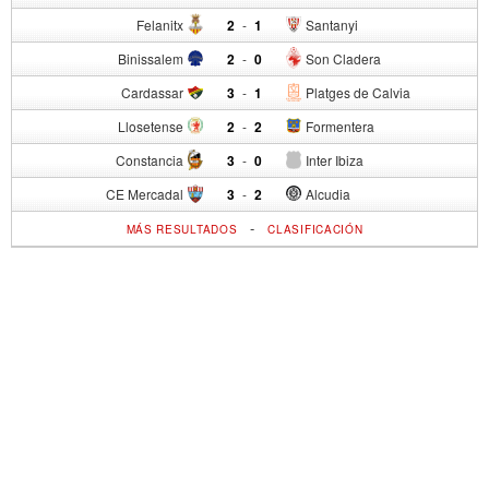
Felanitx
2
-
1
Santanyi
Binissalem
2
-
0
Son Cladera
Cardassar
3
-
1
Platges de Calvia
Llosetense
2
-
2
Formentera
Constancia
3
-
0
Inter Ibiza
CE Mercadal
3
-
2
Alcudia
-
MÁS RESULTADOS
CLASIFICACIÓN