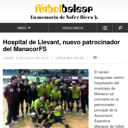
En memoria de Nofre Riera
MENÚ
RESULTADOS
Hospital de Llevant, nuevo patrocinador
del ManacorFS
LUNES, 8 DE JULIO DE 2013
| LEÍDA 364 VECES |
El recién
inaugurado centro
hospitalario del
municipio de
Manacor se
convierte en el
patrocinador
principal de la
Associació
Esportiva
Manacor de fútbol