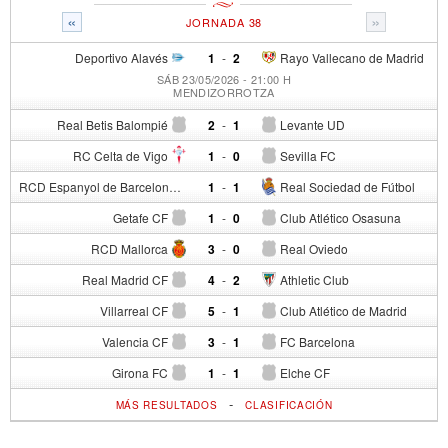
«
»
JORNADA 38
Deportivo Alavés
1
-
2
Rayo Vallecano de Madrid
SÁB 23/05/2026 - 21:00 H
MENDIZORROTZA
Real Betis Balompié
2
-
1
Levante UD
RC Celta de Vigo
1
-
0
Sevilla FC
RCD Espanyol de Barcelona
1
-
1
Real Sociedad de Fútbol
Getafe CF
1
-
0
Club Atlético Osasuna
RCD Mallorca
3
-
0
Real Oviedo
Real Madrid CF
4
-
2
Athletic Club
Villarreal CF
5
-
1
Club Atlético de Madrid
Valencia CF
3
-
1
FC Barcelona
Girona FC
1
-
1
Elche CF
-
MÁS RESULTADOS
CLASIFICACIÓN