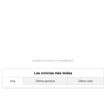
¿Quieres anunciarte en FutbolBalear?
Las noticias más leídas
Hoy
Última semana
Último mes