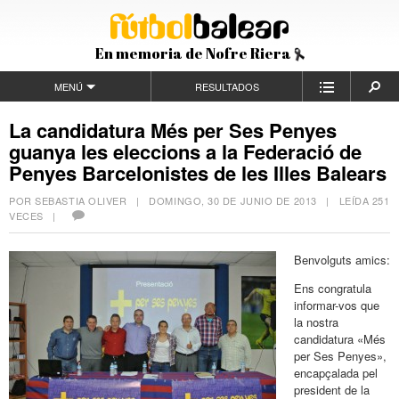
En memoria de Nofre Riera
MENÚ
RESULTADOS
La candidatura Més per Ses Penyes
guanya les eleccions a la Federació de
Penyes Barcelonistes de les Illes Balears
POR SEBASTIA OLIVER |
DOMINGO, 30 DE JUNIO DE 2013
| LEÍDA 251
VECES |
Benvolguts amics:
Ens congratula
informar-vos que
la nostra
candidatura «Més
per Ses Penyes»,
encapçalada pel
president de la