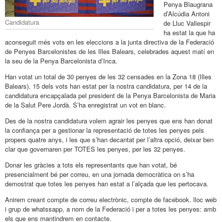
Penya Blaugrana
d’Alcúdia Antoni
Candidatura
de Lluc Vallespir
ha estat la que ha
aconseguit més vots en les eleccions a la junta directiva de la Federació
de Penyes Barcelonistes de les Illes Balears, celebrades aquest matí en
la seu de la Penya Barcelonista d’Inca.
Han votat un total de 30 penyes de les 32 censades en la Zona 18 (Illes
Balears). 15 dels vots han estat per la nostra candidatura, per 14 de la
candidatura encapçalada pel president de la Penya Barcelonista de Maria
de la Salut Pere Jordà. S’ha enregistrat un vot en blanc.
Des de la nostra candidatura volem agrair les penyes que ens han donat
la confiança per a gestionar la representació de totes les penyes pels
propers quatre anys, i les que s’han decantat per l’altra opció, deixar ben
clar que governaren per TOTES les penyes, per les 32 penyes.
Donar les gràcies a tots els representants que han votat, bé
presencialment bé per correu, en una jornada democràtica on s’ha
demostrat que totes les penyes han estat a l’alçada que les pertocava.
Anirem creant compte de correu electrònic, compte de facebook. lloc web
i grup de whatssapp, a nom de la Federació i per a totes les penyes: amb
els que ens mantindrem en contacte.