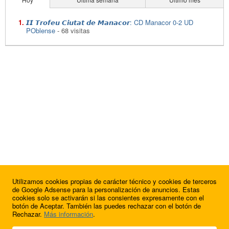
𝙄𝙄 𝙏𝙧𝙤𝙛𝙚𝙪 𝘾𝙞𝙪𝙩𝙖𝙩 𝙙𝙚 𝙈𝙖𝙣𝙖𝙘𝙤𝙧: CD Manacor 0-2 UD
POblense
- 68 visitas
Utilizamos cookies propias de carácter técnico y cookies de terceros
de Google Adsense para la personalización de anuncios. Estas
cookies solo se activarán si las consientes expresamente con el
botón de Aceptar. También las puedes rechazar con el botón de
Rechazar.
Más información
.