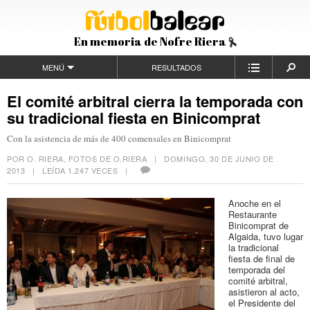
En memoria de Nofre Riera
MENÚ
RESULTADOS
El comité arbitral cierra la temporada con
su tradicional fiesta en Binicomprat
Con la asistencia de más de 400 comensales en Binicomprat
POR O. RIERA, FOTOS DE O.RIERA |
DOMINGO, 30 DE JUNIO DE
2013
| LEÍDA 1.247 VECES |
Anoche en el
Restaurante
Binicomprat de
Algaida, tuvo lugar
la tradicional
fiesta de final de
temporada del
comité arbitral,
asistieron al acto,
el Presidente del