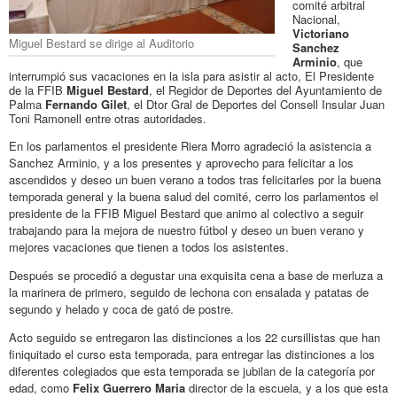
comité arbitral
Nacional,
Victoriano
Miguel Bestard se dirige al Auditorio
Sanchez
Arminio
, que
interrumpió sus vacaciones en la isla para asistir al acto, El Presidente
de la FFIB
Miguel Bestard
, el Regidor de Deportes del Ayuntamiento de
Palma
Fernando Gilet
, el Dtor Gral de Deportes del Consell Insular Juan
Toni Ramonell entre otras autoridades.
En los parlamentos el presidente Riera Morro agradeció la asistencia a
Sanchez Arminio, y a los presentes y aprovecho para felicitar a los
ascendidos y deseo un buen verano a todos tras felicitarles por la buena
temporada general y la buena salud del comité, cerro los parlamentos el
presidente de la FFIB Miguel Bestard que animo al colectivo a seguir
trabajando para la mejora de nuestro fútbol y deseo un buen verano y
mejores vacaciones que tienen a todos los asistentes.
Después se procedió a degustar una exquisita cena a base de merluza a
la marinera de primero, seguido de lechona con ensalada y patatas de
segundo y helado y coca de gató de postre.
Acto seguido se entregaron las distinciones a los 22 cursillistas que han
finiquitado el curso esta temporada, para entregar las distinciones a los
diferentes colegiados que esta temporada se jubilan de la categoría por
edad, como
Felix Guerrero Maria
director de la escuela, y a los que esta