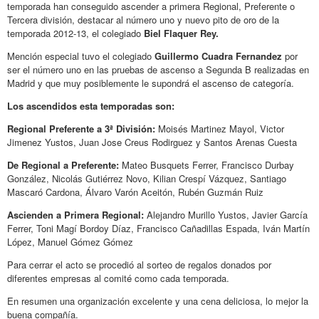
temporada han conseguido ascender a primera Regional, Preferente o
Tercera división, destacar al número uno y nuevo pito de oro de la
temporada 2012-13, el colegiado
Biel Flaquer Rey.
Mención especial tuvo el colegiado
Guillermo Cuadra Fernandez
por
ser el número uno en las pruebas de ascenso a Segunda B realizadas en
Madrid y que muy posiblemente le supondrá el ascenso de categoría.
Los ascendidos esta temporadas son:
Regional Preferente a 3ª División:
Moisés Martinez Mayol, Victor
Jimenez Yustos, Juan Jose Creus Rodirguez y Santos Arenas Cuesta
De Regional a Preferente:
Mateo Busquets Ferrer, Francisco Durbay
González, Nicolás Gutiérrez Novo, Kilian Crespí Vázquez, Santiago
Mascaró Cardona, Álvaro Varón Aceitón, Rubén Guzmán Ruiz
Ascienden a Primera Regional:
Alejandro Murillo Yustos, Javier García
Ferrer, Toni Magí Bordoy Díaz, Francisco Cañadillas Espada, Iván Martín
López, Manuel Gómez Gómez
Para cerrar el acto se procedió al sorteo de regalos donados por
diferentes empresas al comité como cada temporada.
En resumen una organización excelente y una cena deliciosa, lo mejor la
buena compañía.