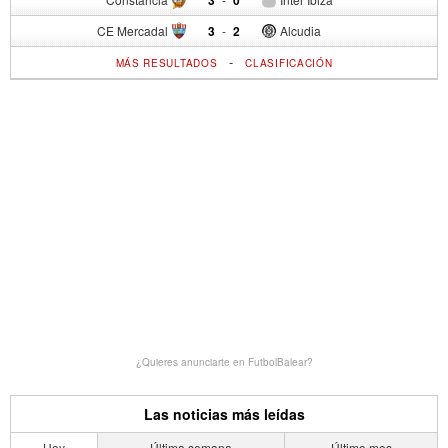
CE Mercadal
3
-
2
Alcudia
-
MÁS RESULTADOS
CLASIFICACIÓN
¿Quieres anunciarte en FutbolBalear?
Las noticias más leídas
Hoy
Última semana
Último mes