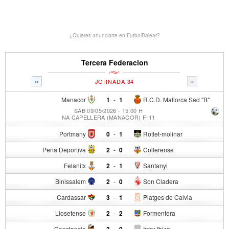
¿Quieres anunciarte en FutbolBalear?
Tercera Federacion
«
»
JORNADA 34
Manacor
1
-
1
R.C.D. Mallorca Sad "B"
SÁB 09/05/2026 - 15:00 H
NA CAPELLERA (MANACOR) F-11
Portmany
0
-
1
Rotlet-molinar
Peña Deportiva
2
-
0
Collerense
Felanitx
2
-
1
Santanyi
Binissalem
2
-
0
Son Cladera
Cardassar
3
-
1
Platges de Calvia
Llosetense
2
-
2
Formentera
Constancia
3
-
0
Inter Ibiza