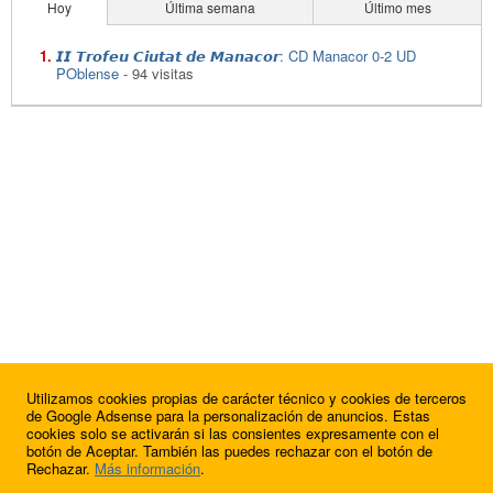
Hoy
Última semana
Último mes
𝙄𝙄 𝙏𝙧𝙤𝙛𝙚𝙪 𝘾𝙞𝙪𝙩𝙖𝙩 𝙙𝙚 𝙈𝙖𝙣𝙖𝙘𝙤𝙧: CD Manacor 0-2 UD
POblense
- 94 visitas
Utilizamos cookies propias de carácter técnico y cookies de terceros
de Google Adsense para la personalización de anuncios. Estas
cookies solo se activarán si las consientes expresamente con el
botón de Aceptar. También las puedes rechazar con el botón de
Rechazar.
Más información
.