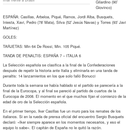
Gilardino (90′
Giovinco)
ESPAÑA: Casillas, Arbeloa, Piqué, Ramos, Jordi Alba, Busquets,
Iniesta, Xavi, Pedro (78′ Mata), Silva (52′ Jesús Navas) y Torres (93′ Javi
Martínez)
GOLES:
TARJETAS: Min 64 De Rossi, Min. 105 Piqué.
TANDA DE PENALTIS: ESPAÑA 7 – ITALIA 6
La Selección española se clasifica a la final de la Confederaciones
después de repetir la historia ante Italia y eliminarla en una tanda de
penaltis: 14 lanzamientos en los que solo falló Bonucci
Durante toda la semana se había hablado si el partido se parecería a la
final de la Eurocopa, y al final se pareció al partido de cuartos de la
Eurocopa de 2008. El momento en el que muchos fijan el comienzo de la
edad de oro de la Selección española.
En el primer tiempo, Iker Casillas fue un muro para los remates de los
italianos. Si en la rueda de prensa oficial del encuentro Sergio Busquets
declaró: «Iker siempre aparece en los momentos necesarios, y eso el
equipo lo sabe». El capitán de España no le quitó la razón.