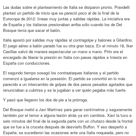
Las dudas sobre el planteamiento de Italia se disiparon pronto. Prandelli
planteó un partido de inicio que se pareció poco al de la final de la
Eurocopa de 2012: líneas muy juntas y salidas rápidas. La iniciativa era
de España y los italianos presionaban arriba sólo cuando los de Del
Bosque tenía que sacar el balón.
Italia apostó por salidas muy rápidas al contragolpe y balones a Gilardino.
El juego aéreo a balón parado fue su otra gran baza. En el minuto 18, Iker
Casillas salvó de manera espectacular un mano a mano. Pirlo era el
encargado de liberar la presión en Italia con pases rápidos e Iniesta en
España con conducciones.
El segundo tiempo sosegó los contraataques italianos y el partido
comenzó a igualarse en la posesión. El partido se convirtió en lo más
parecido a un intercambio de golpes de dos pesos pesados agotados que
renunciaban a cubrirse y se la jugaban a ver quién pegaba más fuerte.
Y pasó que llegaron los dos de pie a la prórroga.
Del Bosque metió a Javi Martínez para ganar centímetros y seguramente
también por el temor a alguna lesión atrás ya sin cambios. Xavi la tuvo a
seis minutos del final de la segunda parte con un chutazo desde la frontal
que se fue a la cruceta después de desviarlo Buffon. Y eso despertó a
España; se sucedieron las ocasiones ante una Italia noqueada, pero no