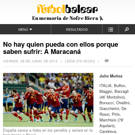
En memoria de Nofre Riera
MENÚ
RESULTADOS
No hay quien pueda con ellos porque
saben sufrir: A Maracaná
VIERNES, 28 DE JUNIO DE 2013
| LEÍDA 276 VECES |
Julio Muñoz
ITALIA: Buffon,
Maggio, Barzagli
(46′ Montolivo),
Bonucci, Chiellini,
Giaccherini, De
Rossi, Pirlo,
Marchisio (78′
Aquilani),
España vence a Italia en los penaltis y estará en la
Candreva,
final frente a Brasil