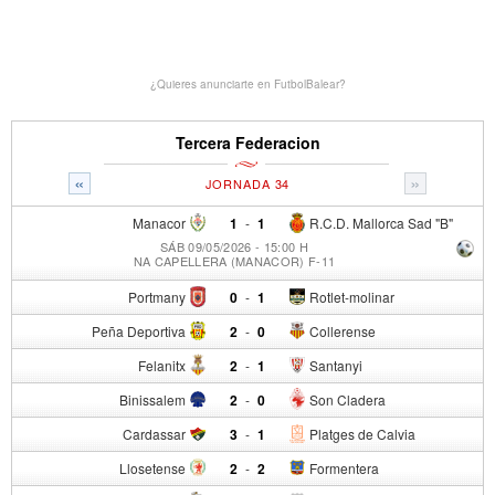
¿Quieres anunciarte en FutbolBalear?
Tercera Federacion
«
»
JORNADA 34
Manacor
1
-
1
R.C.D. Mallorca Sad "B"
SÁB 09/05/2026 - 15:00 H
NA CAPELLERA (MANACOR) F-11
Portmany
0
-
1
Rotlet-molinar
Peña Deportiva
2
-
0
Collerense
Felanitx
2
-
1
Santanyi
Binissalem
2
-
0
Son Cladera
Cardassar
3
-
1
Platges de Calvia
Llosetense
2
-
2
Formentera