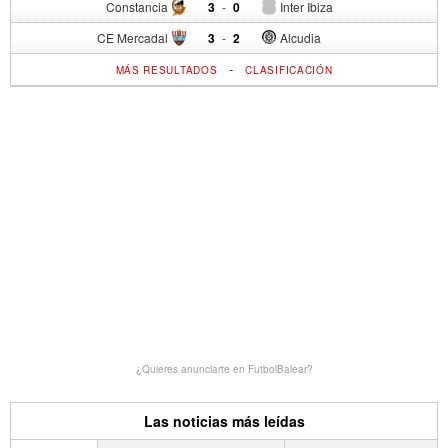
Constancia
3
-
0
Inter Ibiza
CE Mercadal
3
-
2
Alcudia
-
MÁS RESULTADOS
CLASIFICACIÓN
¿Quieres anunciarte en FutbolBalear?
Las noticias más leídas