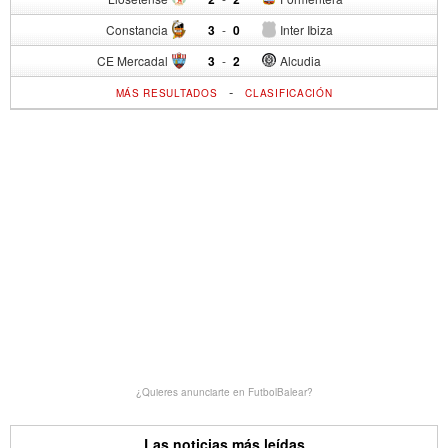
Constancia
3
-
0
Inter Ibiza
CE Mercadal
3
-
2
Alcudia
-
MÁS RESULTADOS
CLASIFICACIÓN
¿Quieres anunciarte en FutbolBalear?
Las noticias más leídas