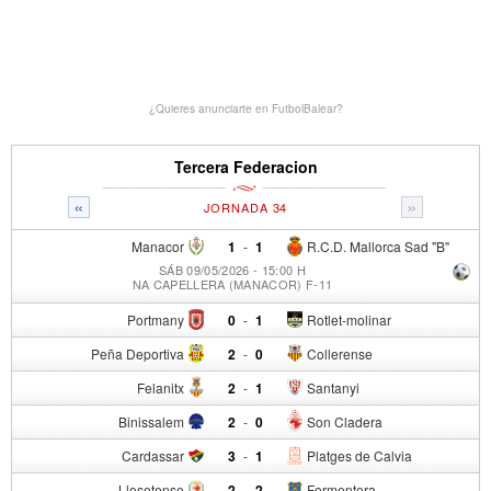
¿Quieres anunciarte en FutbolBalear?
Tercera Federacion
«
»
JORNADA 34
Manacor
1
-
1
R.C.D. Mallorca Sad "B"
SÁB 09/05/2026 - 15:00 H
NA CAPELLERA (MANACOR) F-11
Portmany
0
-
1
Rotlet-molinar
Peña Deportiva
2
-
0
Collerense
Felanitx
2
-
1
Santanyi
Binissalem
2
-
0
Son Cladera
Cardassar
3
-
1
Platges de Calvia
Llosetense
2
-
2
Formentera