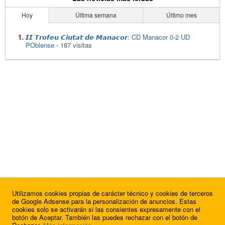
Hoy
Última semana
Último mes
𝙄𝙄 𝙏𝙧𝙤𝙛𝙚𝙪 𝘾𝙞𝙪𝙩𝙖𝙩 𝙙𝙚 𝙈𝙖𝙣𝙖𝙘𝙤𝙧: CD Manacor 0-2 UD
POblense
- 187 visitas
Utilizamos cookies propias de carácter técnico y cookies de terceros
de Google Adsense para la personalización de anuncios. Estas
cookies solo se activarán si las consientes expresamente con el
botón de Aceptar. También las puedes rechazar con el botón de