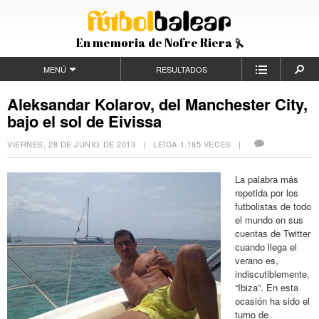
En memoria de Nofre Riera
MENÚ
RESULTADOS
Aleksandar Kolarov, del Manchester City,
bajo el sol de Eivissa
VIERNES, 28 DE JUNIO DE 2013
| LEÍDA 1.185 VECES |
La palabra más
repetida por los
futbolistas de todo
el mundo en sus
cuentas de Twitter
cuando llega el
verano es,
indiscutiblemente,
“Ibiza”. En esta
ocasión ha sido el
turno de