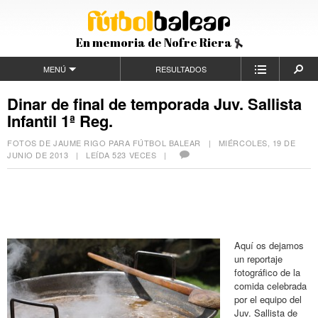
En memoria de Nofre Riera
MENÚ
RESULTADOS
Dinar de final de temporada Juv. Sallista
Infantil 1ª Reg.
FOTOS DE JAUME RIGO PARA FÚTBOL BALEAR |
MIÉRCOLES, 19 DE
JUNIO DE 2013
| LEÍDA 523 VECES |
Aquí os dejamos
un reportaje
fotográfico de la
comida celebrada
por el equipo del
Juv. Sallista de