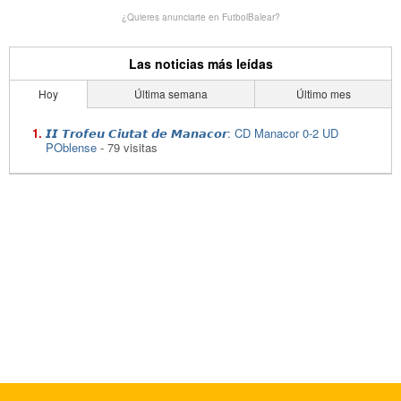
¿Quieres anunciarte en FutbolBalear?
Las noticias más leídas
Hoy
Última semana
Último mes
𝙄𝙄 𝙏𝙧𝙤𝙛𝙚𝙪 𝘾𝙞𝙪𝙩𝙖𝙩 𝙙𝙚 𝙈𝙖𝙣𝙖𝙘𝙤𝙧: CD Manacor 0-2 UD
POblense
- 79 visitas