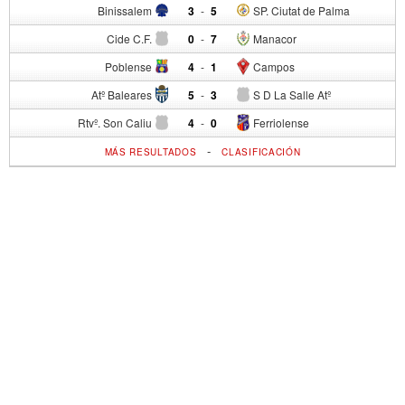
Binissalem
3
-
5
SP. Ciutat de Palma
Cide C.F.
0
-
7
Manacor
Poblense
4
-
1
Campos
Atº Baleares
5
-
3
S D La Salle Atº
Rtvº. Son Caliu
4
-
0
Ferriolense
-
MÁS RESULTADOS
CLASIFICACIÓN