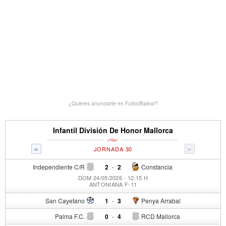
¿Quieres anunciarte en FutbolBalear?
Infantil División De Honor Mallorca
«
»
JORNADA 30
Independiente C/R
2
-
2
Constancia
DOM 24/05/2026 - 12:15 H
ANTONIANA F-11
San Cayetano
1
-
3
Penya Arrabal
Palma F.C.
0
-
4
RCD Mallorca