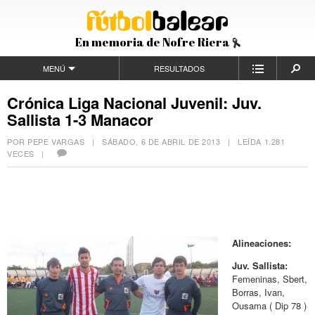
En memoria de Nofre Riera
MENÚ
RESULTADOS
Crónica Liga Nacional Juvenil: Juv.
Sallista 1-3 Manacor
POR PEPE VARGAS |
SÁBADO, 6 DE ABRIL DE 2013
| LEÍDA 1.281
VECES |
Alineaciones:
Juv. Sallista:
Femeninas, Sbert,
Borras, Ivan,
Ousama ( Dip 78 )