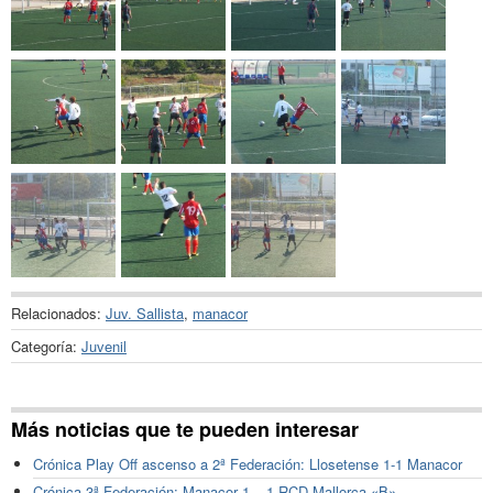
Relacionados:
Juv. Sallista
,
manacor
Categoría:
Juvenil
Más noticias que te pueden interesar
Crónica Play Off ascenso a 2ª Federación: Llosetense 1-1 Manacor
Crónica 3ª Federación: Manacor 1 – 1 RCD Mallorca «B»