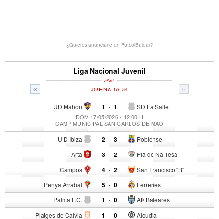
¿Quieres anunciarte en FutbolBalear?
Liga Nacional Juvenil
«
»
JORNADA 34
UD Mahon
1
-
1
SD La Salle
DOM 17/05/2026 - 12:00 H
CAMP MUNICIPAL SAN CARLOS DE MAÓ
U D Ibiza
2
-
3
Poblense
Arta
3
-
2
Pla de Na Tesa
Campos
4
-
2
San Francisco "B"
Penya Arrabal
5
-
0
Ferreries
Palma F.C.
1
-
0
Atº Baleares
Platges de Calvia
1
-
0
Alcudia