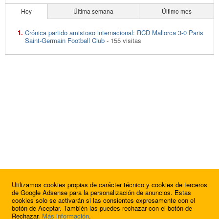
Hoy
Última semana
Último mes
Crónica partido amistoso internacional: RCD Mallorca 3-0 Paris
Saint-Germain Football Club
- 155 visitas
Utilizamos cookies propias de carácter técnico y cookies de terceros
de Google Adsense para la personalización de anuncios. Estas
cookies solo se activarán si las consientes expresamente con el
botón de Aceptar. También las puedes rechazar con el botón de
Rechazar.
Más información
.