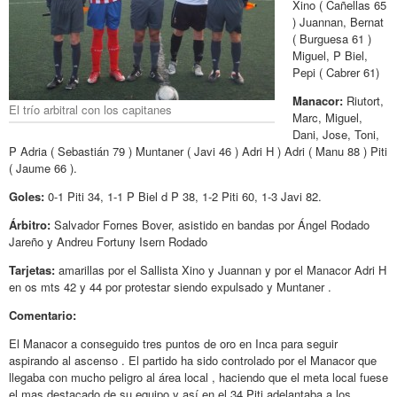
Xino ( Cañellas 65
) Juannan, Bernat
( Burguesa 61 )
Miguel, P Biel,
Pepi ( Cabrer 61)
Manacor:
Riutort,
El trío arbitral con los capitanes
Marc, Miguel,
Dani, Jose, Toni,
P Adria ( Sebastián 79 ) Muntaner ( Javi 46 ) Adri H ) Adri ( Manu 88 ) Piti
( Jaume 66 ).
Goles:
0-1 Piti 34, 1-1 P Biel d P 38, 1-2 Piti 60, 1-3 Javi 82.
Árbitro:
Salvador Fornes Bover, asistido en bandas por Ángel Rodado
Jareño y Andreu Fortuny Isern Rodado
Tarjetas:
amarillas por el Sallista Xino y Juannan y por el Manacor Adri H
en os mts 42 y 44 por protestar siendo expulsado y Muntaner .
Comentario:
El Manacor a conseguido tres puntos de oro en Inca para seguir
aspirando al ascenso . El partido ha sido controlado por el Manacor que
llegaba con mucho peligro al área local , haciendo que el meta local fuese
el mas destacado de su equipo y así en el 34 Piti adelantaba a los