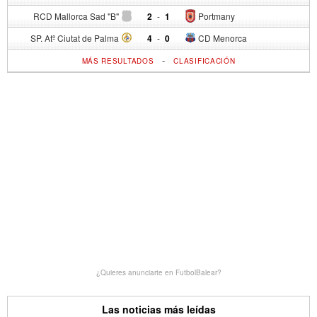
RCD Mallorca Sad "B"
2
-
1
Portmany
SP. Atº Ciutat de Palma
4
-
0
CD Menorca
-
MÁS RESULTADOS
CLASIFICACIÓN
¿Quieres anunciarte en FutbolBalear?
Las noticias más leídas