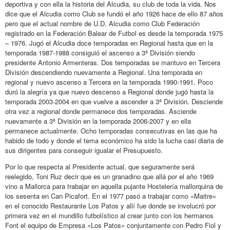
deportiva y con ella la historia del Alcudia, su club de toda la vida. Nos
dice que el Alcudia como Club se fundó el año 1926 hace de ello 87 años
pero que el actual nombre de U.D. Alcudia como Club Federación
registrado en la Federación Balear de Futbol es desde la temporada 1975
– 1976. Jugó el Alcudia doce temporadas en Regional hasta que en la
temporada 1987-1988 consiguió el ascenso a 3ª División siendo
presidente Antonio Armenteras. Dos temporadas se mantuvo en Tercera
División descendiendo nuevamente a Regional. Una temporada en
regional y nuevo ascenso a Tercera en la temporada 1990-1991. Poco
duró la alegría ya que nuevo descenso a Regional donde jugó hasta la
temporada 2003-2004 en que vuelve a ascender a 3ª División. Desciende
otra vez a regional donde permanece dos temporadas. Asciende
nuevamente a 3ª División en la temporada 2006-2007 y en ella
permanece actualmente. Ocho temporadas consecutivas en las que ha
habido de todo y donde el tema económico ha sido la lucha casi diaria de
sus dirigentes para conseguir igualar el Presupuesto.
Por lo que respecta al Presidente actual, que seguramente será
reelegido, Toni Ruz decir que es un granadino que allá por el año 1969
vino a Mallorca para trabajar en aquella pujante Hostelería mallorquina de
los sesenta en Can Picafort. En el 1977 pasó a trabajar como «Maitre»
en el conocido Restaurante Los Patos y allí fue donde se involucró por
primera vez en el mundillo futbolístico al crear junto con los hermanos
Font el equipo de Empresa «Los Patos» conjuntamente con Pedro Fiol y