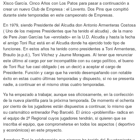
Xisco García. Cinco Años con Los Patos para pasar a continuación a
crear un nuevo Club de Empresa : el Lovento. Dos Pins que compitió
durante siete temporadas en este campeonato de Empresas.
En 1979, siendo Presidente del Alcudia don Antonio Armenteras Costosa
( Uno de los mejores Presidentes que ha tenido el alcudia) , de la mano
de Pere Joan Garcías fue «enrolado» en la U.D. Alcudia y hasta la fecha
el amigo Toni Ruz está en el Alcudia donde ha ejercido todo tipo de
funciones. En estos años ha tenido como presidentes a Toni Armenteras,
Braulio (e.p.d.), Toni Vilchez y Jaume Moragues. Al tener que renunciar
este último al cargo por ser incompatible con su cargo político, el bueno
de Toni Ruz fue casi obligado ( es un decir) a aceptar el cargo de
Presidente. Función y cargo que ha venido desempañando con notable
éxito en estas cuatro últimas temporadas y dispuesto, si no se presenta
nadie, a continuar en el mismo otras cuatro temporadas.
Ya ha empezado a trabajar, aunque sea oficiosamente, en la confección
de la nueva plantilla para la próxima temporada. De momento el ochenta
por ciento de los jugadores están dispuestos a continuar, lo mismo que
su carismático entrenador Pep Barceló. El único «problemilla» radica en
el equipo de 2ª Regional cuyos jugadores tendrán, si quieren que se
inscriba el equipo, que comprometerse en todos los aspectos ( deportivo
y económicos) en este proyecto.
Agradece Toni la colaboración que siempre ha tenido del Ayuntamiento y