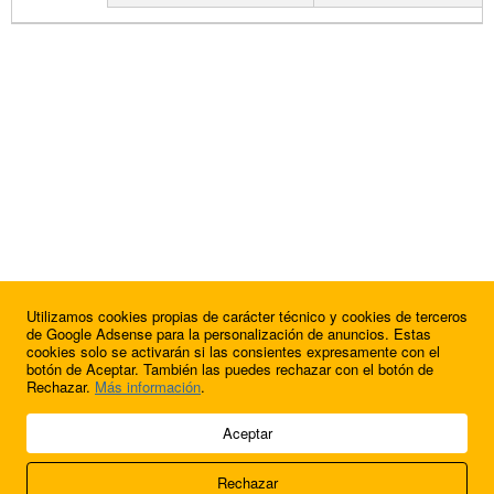
Utilizamos cookies propias de carácter técnico y cookies de terceros
de Google Adsense para la personalización de anuncios. Estas
cookies solo se activarán si las consientes expresamente con el
botón de Aceptar. También las puedes rechazar con el botón de
Rechazar.
Más información
.
© 2009 - 2026 Soluciones Corporativas IP, SL.
Aceptar
Todos los derechos reservados.
Rechazar
Aviso legal
Cookies
Acerca de nosotros
Contacto
Anúnciate en