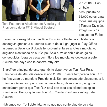
2012-2013. Con
un bajo
presupuesto de
55.000 euros para
todos sus equipos
Toni Ruz con la Alcaldesa de Alcudia y el
( Tercera División,
Presidente de la FFIB Miguel Bestard
2ªregional y 12
equipos de Fútbol
Base) ha conseguido la clasificación más brillante de su historia al
conseguir, gracias a su cuarto puesto de la Liga, jugar el Play-Off de
ascenso a Segunda B donde le tocó enfrentarse al Cieza murciano,
segundo clasificado de su Grupo. Sólo el valor doble delos goles
conseguidos fuera de casa permitió a los murcianos doblegar a este
Alcudia que cayó con la cabeza muy alta.
El artífice principal de este gran éxito deportivo es Toni Ruz Ruiz,
Presidente del Alcudia desde el año 2.009. En esta temporada Toni Ruz
ha finalizado su mandato Presidencial. Se han convocado elecciones a la
Presidencia en las que no se ha presentado, de momento, ninguna
candidatura por lo que Toni Ruz será con toda posibilidad reelegido
Presidente. Pero ¿ quién es Toni Ruz ? este Presidente milagro del
Alcudia.
Hablamos con Toni detenidamente que nos contó algo de su vida