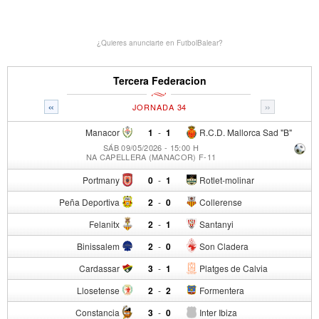
¿Quieres anunciarte en FutbolBalear?
Tercera Federacion
«
»
JORNADA 34
Manacor
1
-
1
R.C.D. Mallorca Sad "B"
SÁB 09/05/2026 - 15:00 H
NA CAPELLERA (MANACOR) F-11
Portmany
0
-
1
Rotlet-molinar
Peña Deportiva
2
-
0
Collerense
Felanitx
2
-
1
Santanyi
Binissalem
2
-
0
Son Cladera
Cardassar
3
-
1
Platges de Calvia
Llosetense
2
-
2
Formentera
Constancia
3
-
0
Inter Ibiza