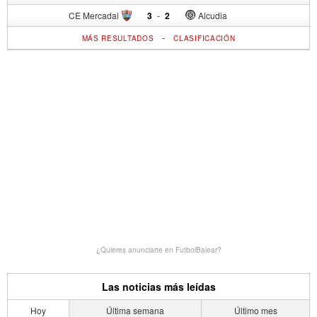
CE Mercadal
3
-
2
Alcudia
-
MÁS RESULTADOS
CLASIFICACIÓN
¿Quieres anunciarte en FutbolBalear?
Las noticias más leídas
Hoy
Última semana
Último mes