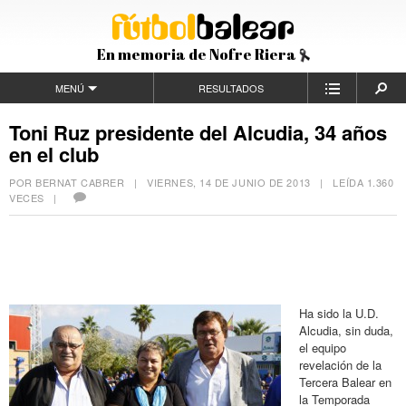
En memoria de Nofre Riera
MENÚ
RESULTADOS
Toni Ruz presidente del Alcudia, 34 años
en el club
POR BERNAT CABRER |
VIERNES, 14 DE JUNIO DE 2013
| LEÍDA 1.360
VECES |
Ha sido la U.D.
Alcudia, sin duda,
el equipo
revelación de la
Tercera Balear en
la Temporada