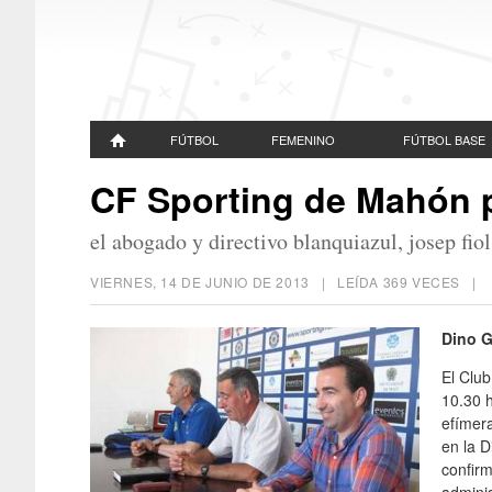
FÚTBOL
FEMENINO
FÚTBOL BASE
CF Sporting de Mahón
el abogado y directivo blanquiazul, josep fiol
VIERNES, 14 DE JUNIO DE 2013
| LEÍDA 369 VECES |
Dino G
El Clu
10.30 
efímera
en la D
confirm