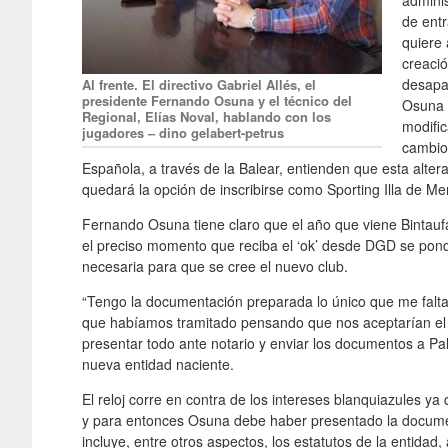
admini
de ent
quiere 
creaci
desapa
Al frente. El directivo Gabriel Allés, el
presidente Fernando Osuna y el técnico del
Osuna d
Regional, Elías Noval, hablando con los
modific
jugadores – dino gelabert-petrus
cambio
Española, a través de la Balear, entienden que esta altera
quedará la opción de inscribirse como Sporting Illa de Me
Fernando Osuna tiene claro que el año que viene Bintaufa
el preciso momento que reciba el ‘ok’ desde DGD se pond
necesaria para que se cree el nuevo club.
“Tengo la documentación preparada lo único que me falta 
que habíamos tramitado pensando que nos aceptarían el n
presentar todo ante notario y enviar los documentos a Pal
nueva entidad naciente.
El reloj corre en contra de los intereses blanquiazules ya
y para entonces Osuna debe haber presentado la documen
incluye, entre otros aspectos, los estatutos de la entidad,