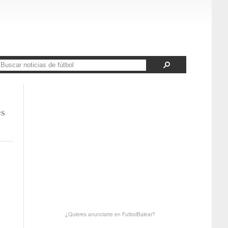
es
¿Quieres anunciarte en FutbolBalear?