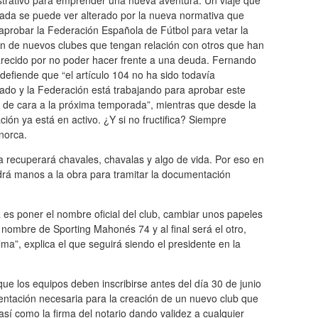
strativo para emprender una nueva aventura. Un viaje que
rada se puede ver alterado por la nueva normativa que
aprobar la Federación Española de Fútbol para vetar la
ón de nuevos clubes que tengan relación con otros que han
recido por no poder hacer frente a una deuda. Fernando
efiende que “el artículo 104 no ha sido todavía
ado y la Federación está trabajando para aprobar este
 de cara a la próxima temporada”, mientras que desde la
ción ya está en activo. ¿Y si no fructifica? Siempre
norca.
 recuperará chavales, chavalas y algo de vida. Por eso en
rá manos a la obra para tramitar la documentación
es poner el nombre oficial del club, cambiar unos papeles
ombre de Sporting Mahonés 74 y al final será el otro,
ma”, explica el que seguirá siendo el presidente en la
 que los equipos deben inscribirse antes del día 30 de junio
tación necesaria para la creación de un nuevo club que
 así como la firma del notario dando validez a cualquier