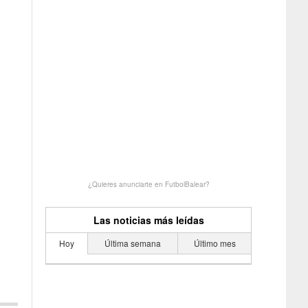
¿Quieres anunciarte en FutbolBalear?
Las noticias más leídas
Hoy
Última semana
Último mes