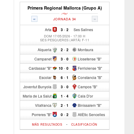
Primera Regional Mallorca (Grupo A)
«
»
JORNADA 34
Arta
3
-
2
Ses Salines
DOM 17/05/2026 - 17:00 H
SES PESQUERES (ARTÁ) F-11
Alqueria
2
-
2
Montaura
Campanet
3
-
0
Llosetense "B"
Cardassar "B"
10
-
0
Ferriolense "B"
Escolar
6
-
1
Constancia "B"
Joventut Bunyola
3
-
0
Campos "B"
Maria de La Salut
1
-
4
Cala D'or
Vilafranca
2
-
1
Binissalem "B"
Porreres "B"
0
-
2
AtlÈtic Sencelles
-
MÁS RESULTADOS
CLASIFICACIÓN