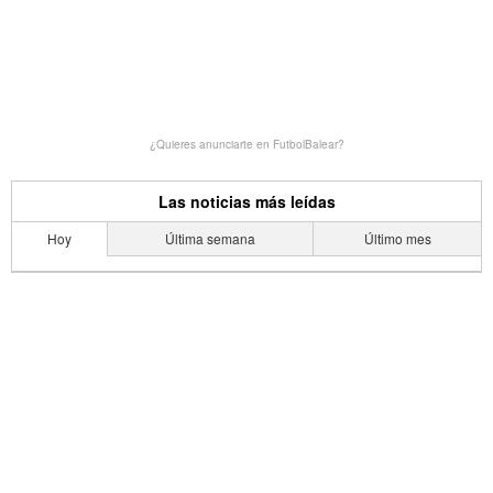
¿Quieres anunciarte en FutbolBalear?
Las noticias más leídas
Hoy
Última semana
Último mes