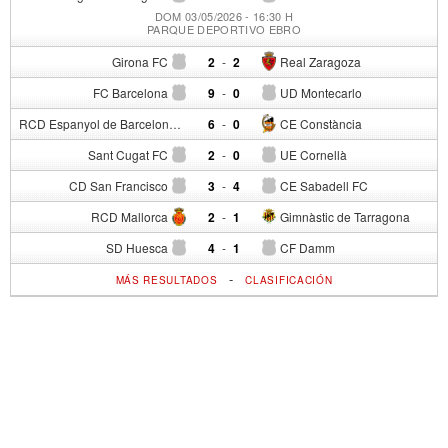
DOM 03/05/2026 - 16:30 H
PARQUE DEPORTIVO EBRO
Girona FC
2
-
2
Real Zaragoza
FC Barcelona
9
-
0
UD Montecarlo
RCD Espanyol de Barcelona
6
-
0
CE Constància
Sant Cugat FC
2
-
0
UE Cornellà
CD San Francisco
3
-
4
CE Sabadell FC
RCD Mallorca
2
-
1
Gimnàstic de Tarragona
SD Huesca
4
-
1
CF Damm
-
MÁS RESULTADOS
CLASIFICACIÓN