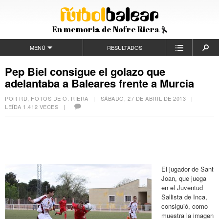
En memoria de Nofre Riera
MENÚ
RESULTADOS
Pep Biel consigue el golazo que
adelantaba a Baleares frente a Murcia
POR RD, FOTOS DE O. RIERA |
SÁBADO, 27 DE ABRIL DE 2013
|
LEÍDA 1.412 VECES |
El jugador de Sant
Joan, que juega
en el Juventud
Sallista de Inca,
consiguió, como
muestra la imagen