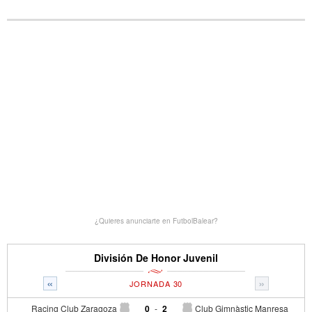
¿Quieres anunciarte en FutbolBalear?
División De Honor Juvenil
«
»
JORNADA 30
Racing Club Zaragoza
0
-
2
Club Gimnàstic Manresa