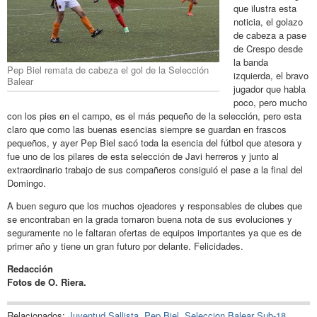
que ilustra esta
noticia, el golazo
de cabeza a pase
de Crespo desde
la banda
Pep Biel remata de cabeza el gol de la Selección
izquierda, el bravo
Balear
jugador que habla
poco, pero mucho
con los pies en el campo, es el más pequeño de la selección, pero esta
claro que como las buenas esencias siempre se guardan en frascos
pequeños, y ayer Pep Biel sacó toda la esencia del fútbol que atesora y
fue uno de los pilares de esta selección de Javi herreros y junto al
extraordinario trabajo de sus compañeros consiguió el pase a la final del
Domingo.
A buen seguro que los muchos ojeadores y responsables de clubes que
se encontraban en la grada tomaron buena nota de sus evoluciones y
seguramente no le faltaran ofertas de equipos importantes ya que es de
primer año y tiene un gran futuro por delante. Felicidades.
Redacción
Fotos de O. Riera.
Relacionados:
Juventud Sallista
,
Pep Biel
,
Seleccion Balear Sub-18