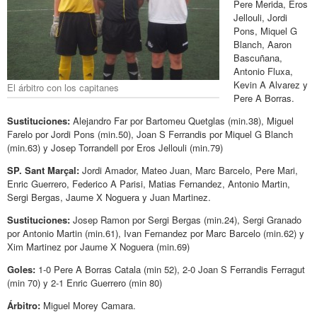
Pere Merida, Eros
Jellouli, Jordi
Pons, Miquel G
Blanch, Aaron
Bascuñana,
Antonio Fluxa,
Kevin A Alvarez y
El árbitro con los capitanes
Pere A Borras.
Sustituciones:
Alejandro Far por Bartomeu Quetglas (min.38), Miguel
Farelo por Jordi Pons (min.50), Joan S Ferrandis por Miquel G Blanch
(min.63) y Josep Torrandell por Eros Jellouli (min.79)
SP. Sant Marçal:
Jordi Amador, Mateo Juan, Marc Barcelo, Pere Mari,
Enric Guerrero, Federico A Parisi, Matias Fernandez, Antonio Martin,
Sergi Bergas, Jaume X Noguera y Juan Martinez.
Sustituciones:
Josep Ramon por Sergi Bergas (min.24), Sergi Granado
por Antonio Martin (min.61), Ivan Fernandez por Marc Barcelo (min.62) y
Xim Martinez por Jaume X Noguera (min.69)
Goles:
1-0 Pere A Borras Catala (min 52), 2-0 Joan S Ferrandis Ferragut
(min 70) y 2-1 Enric Guerrero (min 80)
Árbitro:
Miguel Morey Camara.