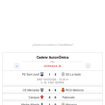
¿Quieres anunciarte en FutbolBalear?
Cadete AutonÓmica
«
»
JORNADA 30
PE Sant Jordi
1
-
2
SD La Salle
SÁB 16/05/2026 - 15:30 H
C. M. KIKO SERRA
CE Mercadal
6
-
6
RCD Mallorca
Campos
4
-
0
Patronato
Madre Alberta
1
-
0
Manacor