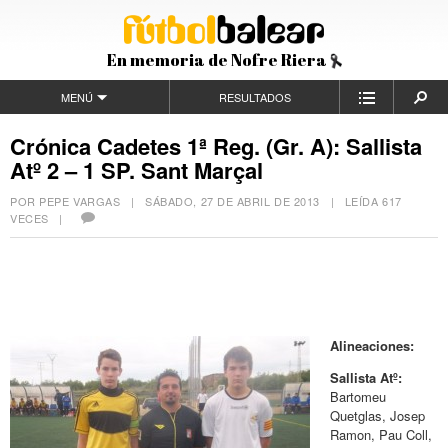
En memoria de Nofre Riera
MENÚ
RESULTADOS
Crónica Cadetes 1ª Reg. (Gr. A): Sallista
Atº 2 – 1 SP. Sant Marçal
POR PEPE VARGAS |
SÁBADO, 27 DE ABRIL DE 2013
| LEÍDA 617
VECES |
Alineaciones:
Sallista Atº:
Bartomeu
Quetglas, Josep
Ramon, Pau Coll,