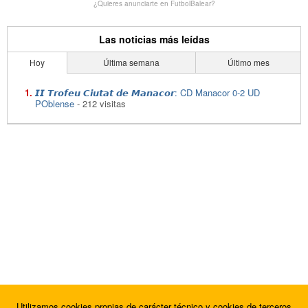
¿Quieres anunciarte en FutbolBalear?
Las noticias más leídas
Hoy
Última semana
Último mes
𝙄𝙄 𝙏𝙧𝙤𝙛𝙚𝙪 𝘾𝙞𝙪𝙩𝙖𝙩 𝙙𝙚 𝙈𝙖𝙣𝙖𝙘𝙤𝙧: CD Manacor 0-2 UD
POblense
- 212 visitas
Utilizamos cookies propias de carácter técnico y cookies de terceros