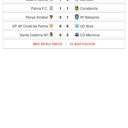
Palma F.C.
1
-
1
Constancia
Penya Arrabal
3
-
1
Atº Baleares
SP. Atº Ciutat de Palma
0
-
0
UD Ibiza
Santa Catalina Atº
0
-
2
CD Menorca
-
MÁS RESULTADOS
CLASIFICACIÓN