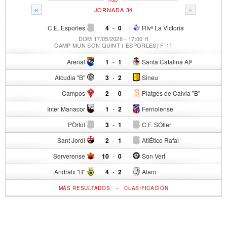
«
»
JORNADA 34
C.E. Esporles
4
-
0
Rtvº La Victoria
DOM 17/05/2026 - 17:00 H
CAMP MUN SON QUINT ( ESPORLES) F-11
Arenal
1
-
1
Santa Catalina Atº
Alcudia "B"
3
-
2
Sineu
Campos
2
-
0
Platges de Calvia "B"
Inter Manacor
1
-
2
Ferriolense
PÒrtol
3
-
1
C.F. SÓller
Sant Jordi
2
-
1
AtlÉtico Rafal
Serverense
10
-
0
Son VerÍ
Andratx "B"
4
-
2
Alaro
-
MÁS RESULTADOS
CLASIFICACIÓN