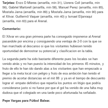
Tarjetas:
Enzo D Mieres (amarilla, min 31), Llorens Coll (amarilla, min
56), Gabriel Martorell (amarilla, min 58), Manuel Perez (amarilla, min 85),
Mostafa Jama (amarilla, min 89) y Mostafa Jama (amarilla, min 90) para
el Xilvar. Guillerm0 Vaquer (amarilla, min 40) y Ismael Eljanraqui
(amarilla, min 63) para el Arenal.
Comentario:
El Xilvar en una gran primera parte ha conseguido imponerse al Arenal
pasandole por encima y consiguiendo una ventaja de 2-0 con la que se
han marchado al descanso si que los visitantes hubiesen tenido
oportunidad de demostrar su potencial y clasificacion en la tabla.
La segunda parte ha sido bastante diferente pues los locales se han
venido atrás y no han puesto la intensidad de los primeros 45 minutos, y
fruto de ello le han ido dando alas a los visitantes que han empezado a
llegar a la meta local con peligro y fruto de esa ambición han tenido el
premio de acortar distancias en el mit 88 y ya en el tiempo de descuento
lograr el empate definitivo que repartía los puntos en litigio que podría
considerarse justo si no fuese por que el gol ha venido de una falta muy
dudosa que el colegiado en una tarde poco afortunada ha señalado.
Pepe Vargas para Fútbol Balear.