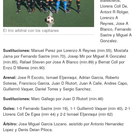
Ballesteros,
Llorens Coll De,
Antoni R Rotger,
Lorenzo A
Reynes, Jose A
Blanco, Fernando
El trío arbitral con los capitanes
Sastre y Miguel A
Gonzalez.
Sustituciones:
Manuel Perez por Lorenzo A Reynes (min.55), Mostafa
Jama por Fernando Sastre (min.70), Josep Mir por Miguel A Gonzalez
(min.85), Rafael Steven por Jose A Blanco (min.89) y Bernat Coll por
Enzo D Mieres (min.90)
Arenal:
Jose R Escoto, Ismael Eljanraqui, Adrian Garcia, Roberto
Soteras, Francisco Garcia, Juan D Riutort, Juan A Calle, Andres Capo,
Guillerm0 Vaquer, Daniel Torres y Sergio Sanchez.
Sustituciones:
Marc Gallego por Juan D Riutort (min.46)
Goles:
1-0 Fernando Sastre (min 19), 1-1 Guillerm0 Vaquer (min 40), 2-1
Llorens Coll De Egea (min 44) y 2-2 Ismael Eljanraqui (min 62)
Árbitro:
Jose Miguel Garcia Lozano. asistido por Antonio Hernandez
Lopez y Denis Deian Piloca.