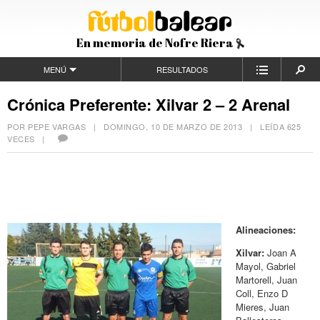
En memoria de Nofre Riera
MENÚ
RESULTADOS
Crónica Preferente: Xilvar 2 – 2 Arenal
POR PEPE VARGAS |
DOMINGO, 10 DE MARZO DE 2013
| LEÍDA 625
VECES |
Alineaciones:
Xilvar:
Joan A
Mayol, Gabriel
Martorell, Juan
Coll, Enzo D
Mieres, Juan