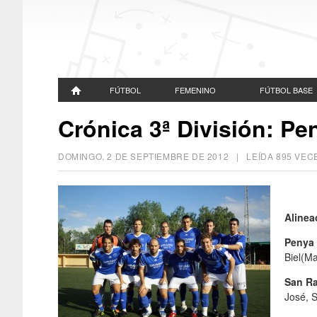
FÚTBOL
FEMENINO
FÚTBOL BASE
Crónica 3ª División: Pe
DOMINGO, 2 DE SEPTIEMBRE DE 2012
| LEÍDA 895 VE
Alinea
Penya 
Biel(Ma
San Ra
José, S