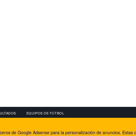
ULTADOS
EQUIPOS DE FÚTBOL
OS
CONECTA CON NOSOTROS
OTROS SERVICIO
erceros de Google Adsense para la personalización de anuncios. Estas c
lear
Facebook
Internet Rural Mal