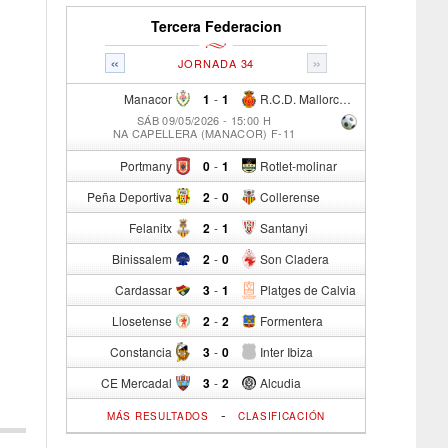
Tercera Federacion
«
»
JORNADA 34
Manacor
1
-
1
R.C.D. Mallorca Sad "B"
SÁB 09/05/2026 - 15:00 H
NA CAPELLERA (MANACOR) F-11
Portmany
0
-
1
Rotlet-molinar
Peña Deportiva
2
-
0
Collerense
Felanitx
2
-
1
Santanyi
Binissalem
2
-
0
Son Cladera
Cardassar
3
-
1
Platges de Calvia
Llosetense
2
-
2
Formentera
Constancia
3
-
0
Inter Ibiza
CE Mercadal
3
-
2
Alcudia
-
MÁS RESULTADOS
CLASIFICACIÓN