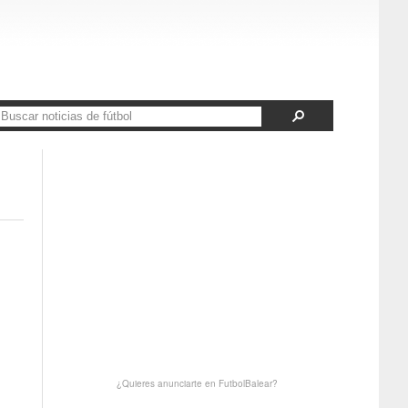
¿Quieres anunciarte en FutbolBalear?