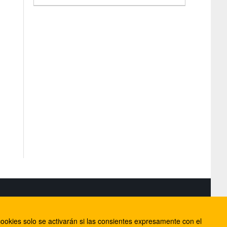
S
ookies solo se activarán si las consientes expresamente con el
lorca