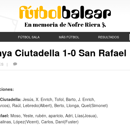
En memoria de Nofre Riera
FÚTBOL SALA
MÁS FÚTBOL
RESULTADOS
nya Ciutadella 1-0 San Rafael
CES |
ciones:
Ciutadella:
Jesús, X. Enrich, Tofol, Barto, J. Enrich,
rcos), Raúl, Lebredo(Albert), Berto, Llonga, Quel(Simonet)
fael:
Moso, Yeste, rubén, aparicio, Adri, Lías(Josua),
alinas, López(Vicent), Carlos, Dani(Fuster)