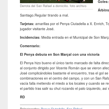
Goles:
Derrota del San Rafael a domicilio. foto archivo
Árbitro
Santiago.Regular tirando a mal.
Tarjetas:
amarillas por el Penya Ciutadella a X. Enrich, Tof
jugador visitante José.
Incidencias:
Media entrada en el Municipal de Son Març
Comentario:
El Penya debuta en Son Marçal con una victoria
El Penya hizo bueno el único tanto marcado de falta direc
al conjunto dirigido por Vicente Román que se vieron afe
José complicándoles bastante el encuentro, tras el gol s
combinaciones en el centro del campo, y con un San Raf
vacía falla metiendo el miedo a los locales y cuando se 
el partido tras salir su chut rozando el palo izquierdo, así s
RD
Relacionados:
Penya Ciutadella
,
San Rafael