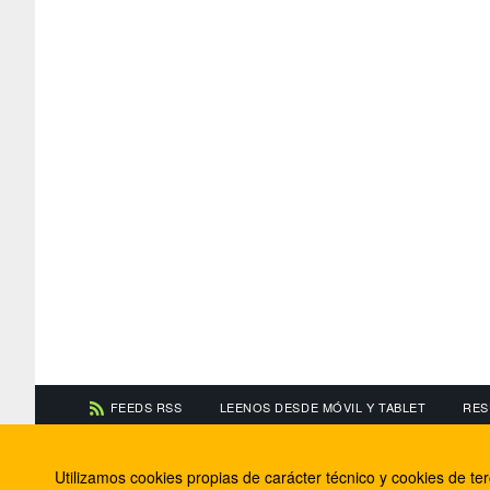
FEEDS RSS
LEENOS DESDE MÓVIL Y TABLET
RES
CONTACTA CON NOSOTROS
ACERCA DE NOSOTR
Utilizamos cookies propias de carácter técnico y cookies de t
Información de contacto
El equipo de FútbolBa