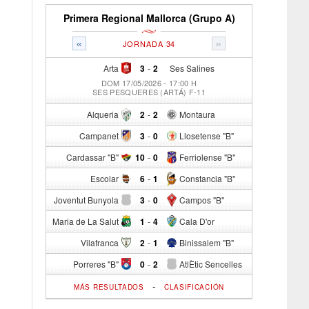
Primera Regional Mallorca (Grupo A)
«
»
JORNADA 34
Arta
3
-
2
Ses Salines
DOM 17/05/2026 - 17:00 H
SES PESQUERES (ARTÁ) F-11
Alqueria
2
-
2
Montaura
Campanet
3
-
0
Llosetense "B"
Cardassar "B"
10
-
0
Ferriolense "B"
Escolar
6
-
1
Constancia "B"
Joventut Bunyola
3
-
0
Campos "B"
Maria de La Salut
1
-
4
Cala D'or
Vilafranca
2
-
1
Binissalem "B"
Porreres "B"
0
-
2
AtlÈtic Sencelles
-
MÁS RESULTADOS
CLASIFICACIÓN