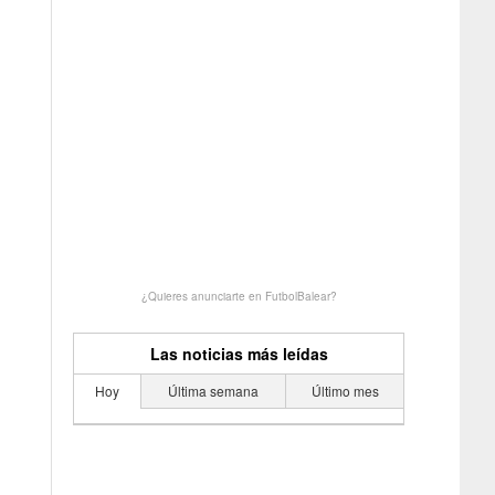
¿Quieres anunciarte en FutbolBalear?
Las noticias más leídas
Hoy
Última semana
Último mes