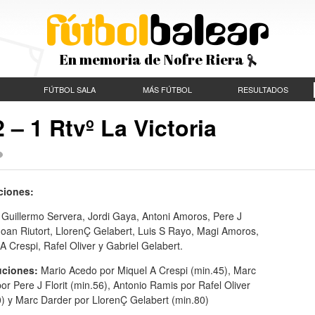
En memoria de Nofre Riera
FÚTBOL SALA
MÁS FÚTBOL
RESULTADOS
 – 1 Rtvº La Victoria
ciones:
:
Guillermo Servera, Jordi Gaya, Antoni Amoros, Pere J
 Joan Riutort, LlorenÇ Gelabert, Luis S Rayo, Magi Amoros,
A Crespi, Rafel Oliver y Gabriel Gelabert.
uciones:
Mario Acedo por Miquel A Crespi (min.45), Marc
por Pere J Florit (min.56), Antonio Ramis por Rafel Oliver
0) y Marc Darder por LlorenÇ Gelabert (min.80)