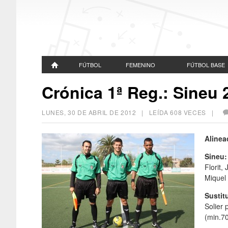
FÚTBOL
FEMENINO
FÚTBOL BASE
Crónica 1ª Reg.: Sineu 2
LUNES, 30 DE ABRIL DE 2012
| LEÍDA 608 VECES |
Alinea
Sineu
Florit,
Miquel 
Sustit
Solier 
(min.7