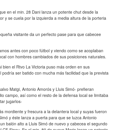
 que en el min. 28 Dani lanza un potente chut desde la
or y se cuela por la izquierda a media altura de la porteria
pequeña visitante da un perfecto pase para que cabecee
íamos antes con poco fútbol y viendo como se acoplaban
local con hombres cambiados de sus posiciones naturales.
si bien el Rtvo La Victoria puso más orden en sus
podría ser batido con mucha más facilidad que la prevista
salvo Matgi, Antonio Amorós y Lluis Simó- prefieran
io campo, así como el resto de la defensa local se limitaba
tar jugarlos-
s mordiente y frescura a la delantera local y suyas fueron
Simó y éste lanza a puerta para que se luzca Antonio
a un balón alto a Lluis Simó de nuevo y cabecea el segundo
el CE Sineu. En el min. 80 de nuevo Mario lanza un potente