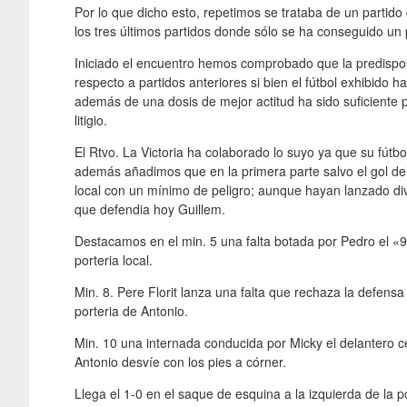
Por lo que dicho esto, repetimos se trataba de un partido
los tres últimos partidos donde sólo se ha conseguido un 
Iniciado el encuentro hemos comprobado que la predispos
respecto a partidos anteriores si bien el fútbol exhibido h
además de una dosis de mejor actitud ha sido suficiente p
litigio.
El Rtvo. La Victoria ha colaborado lo suyo ya que su fútb
además añadimos que en la primera parte salvo el gol d
local con un mínimo de peligro; aunque hayan lanzado div
que defendia hoy Guillem.
Destacamos en el min. 5 una falta botada por Pedro el «9»
porteria local.
Min. 8. Pere Florit lanza una falta que rechaza la defens
porteria de Antonio.
Min. 10 una internada conducida por Micky el delantero c
Antonio desvíe con los pies a córner.
Llega el 1-0 en el saque de esquina a la izquierda de la po