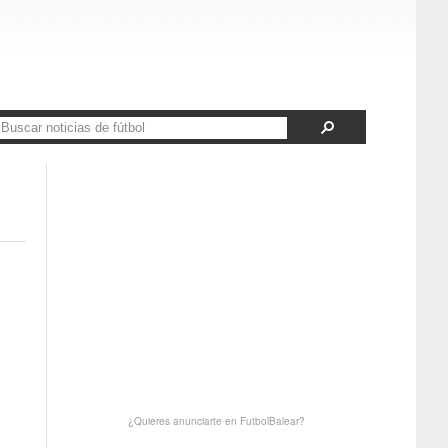
¿Quieres anunciarte en FutbolBalear?