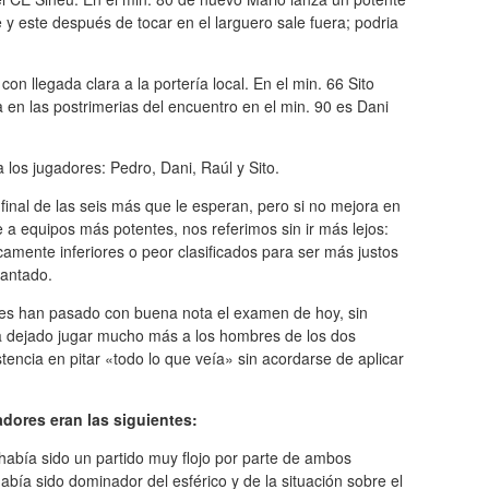
 y este después de tocar en el larguero sale fuera; podria
on llegada clara a la portería local. En el min. 66 Sito
a en las postrimerias del encuentro en el min. 90 es Dani
 los jugadores: Pedro, Dani, Raúl y Sito.
final de las seis más que le esperan, pero si no mejora en
 a equipos más potentes, nos referimos sin ir más lejos:
camente inferiores o peor clasificados para ser más justos
gantado.
ares han pasado con buena nota el examen de hoy, sin
a dejado jugar mucho más a los hombres de los dos
encia en pitar «todo lo que veía» sin acordarse de aplicar
adores eran las siguientes:
abía sido un partido muy flojo por parte de ambos
abía sido dominador del esférico y de la situación sobre el