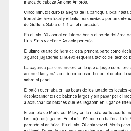
marca de cabeza Antonio Amorós.
Cinco minutos duró la alegría de la parroquia local hasta
frontal del área local y el balón es desviado por un defens
de Guillem. Subía el 1-1 en el marcador.
En el min. 30 Joanet se interna hasta el borde del área 
Lluis Simó y detiene Antonio por bajo.
El último cuarto de hora de esta primera parte como dec
algunos jugadores al nuevo esquema táctico del técnico 
La segunda parte no mejoró en lo que a juego se refiere 
acometidas y más pundonor pensando que el equipo local 
sobre el papel.
El balón quemaba en las botas de los jugadores locales -
desplazamientos de balones largos y sin pasar por el med
a achuchar los balones que les llegaban en lugar de inten
El cambio de Mario por Micky en la media parte aportó má
las mejores jugadas: En el min. 59 cede un balón a Lluis 
parando el esférico. En el min. 70 esta vez si, Mario pas
gol local. Se ponía de nuevo por delante en el marcador 