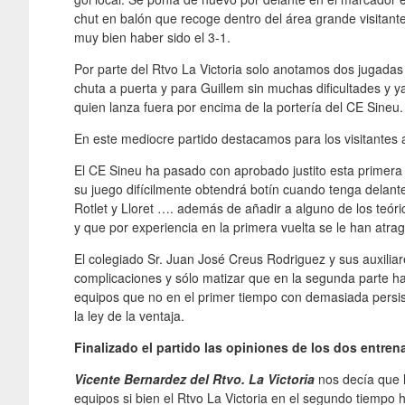
chut en balón que recoge dentro del área grande visitante
muy bien haber sido el 3-1.
Por parte del Rtvo La Victoria solo anotamos dos jugadas c
chuta a puerta y para Guillem sin muchas dificultades y y
quien lanza fuera por encima de la portería del CE Sineu.
En este mediocre partido destacamos para los visitantes a
El CE Sineu ha pasado con aprobado justito esta primera 
su juego difícilmente obtendrá botín cuando tenga delante
Rotlet y Lloret …. además de añadir a alguno de los teóri
y que por experiencia en la primera vuelta se le han atra
El colegiado Sr. Juan José Creus Rodriguez y sus auxili
complicaciones y sólo matizar que en la segunda parte h
equipos que no en el primer tiempo con demasiada persist
la ley de la ventaja.
Finalizado el partido las opiniones de los dos entren
Vicente Bernardez del Rtvo. La Victoria
nos decía que h
equipos si bien el Rtvo La Victoria en el segundo tiempo h