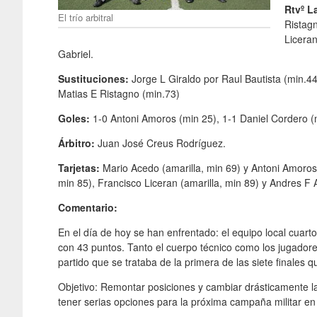
Rtvº L
El trío arbitral
Ristagn
Liceran
Gabriel.
Sustituciones:
Jorge L Giraldo por Raul Bautista (min.44
Matias E Ristagno (min.73)
Goles:
1-0 Antoni Amoros (min 25), 1-1 Daniel Cordero (
Árbitro:
Juan José Creus Rodríguez.
Tarjetas:
Mario Acedo (amarilla, min 69) y Antoni Amoros (
min 85), Francisco Liceran (amarilla, min 89) y Andres F A
Comentario:
En el día de hoy se han enfrentado: el equipo local cuarto
con 43 puntos. Tanto el cuerpo técnico como los jugadores
partido que se trataba de la primera de las siete finales 
Objetivo: Remontar posiciones y cambiar drásticamente la
tener serias opciones para la próxima campaña militar en 