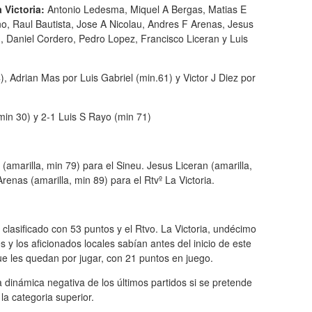
a Victoria:
Antonio Ledesma, Miquel A Bergas, Matias E
o, Raul Bautista, Jose A Nicolau, Andres F Arenas, Jesus
, Daniel Cordero, Pedro Lopez, Francisco Liceran y Luis
), Adrian Mas por Luis Gabriel (min.61) y Victor J Diez por
min 30) y 2-1 Luis S Rayo (min 71)
amarilla, min 79) para el Sineu. Jesus Liceran (amarilla,
renas (amarilla, min 89) para el Rtvº La Victoria.
 clasificado con 53 puntos y el Rtvo. La Victoria, undécimo
 y los aficionados locales sabían antes del inicio de este
que les quedan por jugar, con 21 puntos en juego.
 dinámica negativa de los últimos partidos si se pretende
la categoria superior.