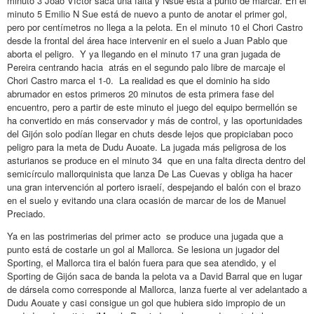
minuto 3 Joao Víctor saca una falta y Nsue está a punto de marcar. En el
minuto 5 Emilio N Sue está de nuevo a punto de anotar el primer gol,
pero por centímetros no llega a la pelota. En el minuto 10 el Chori Castro
desde la frontal del área hace intervenir en el suelo a Juan Pablo que
aborta el peligro. Y ya llegando en el minuto 17 una gran jugada de
Pereira centrando hacia atrás en el segundo palo libre de marcaje el
Chori Castro marca el 1-0. La realidad es que el dominio ha sido
abrumador en estos primeros 20 minutos de esta primera fase del
encuentro, pero a partir de este minuto el juego del equipo bermellón se
ha convertido en más conservador y más de control, y las oportunidades
del Gijón solo podían llegar en chuts desde lejos que propiciaban poco
peligro para la meta de Dudu Auoate. La jugada más peligrosa de los
asturianos se produce en el minuto 34 que en una falta directa dentro del
semicírculo mallorquinista que lanza De Las Cuevas y obliga ha hacer
una gran intervención al portero israelí, despejando el balón con el brazo
en el suelo y evitando una clara ocasión de marcar de los de Manuel
Preciado.
Ya en las postrimerias del primer acto se produce una jugada que a
punto está de costarle un gol al Mallorca. Se lesiona un jugador del
Sporting, el Mallorca tira el balón fuera para que sea atendido, y el
Sporting de Gijón saca de banda la pelota va a David Barral que en lugar
de dársela como corresponde al Mallorca, lanza fuerte al ver adelantado a
Dudu Aouate y casi consigue un gol que hubiera sido impropio de un