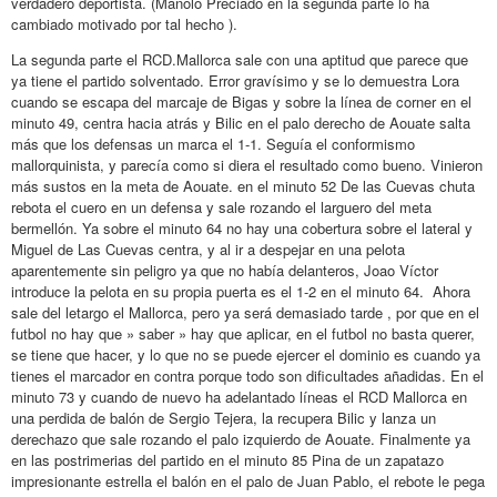
verdadero deportista. (Manolo Preciado en la segunda parte lo ha
cambiado motivado por tal hecho ).
La segunda parte el RCD.Mallorca sale con una aptitud que parece que
ya tiene el partido solventado. Error gravísimo y se lo demuestra Lora
cuando se escapa del marcaje de Bigas y sobre la línea de corner en el
minuto 49, centra hacia atrás y Bilic en el palo derecho de Aouate salta
más que los defensas un marca el 1-1. Seguía el conformismo
mallorquinista, y parecía como si diera el resultado como bueno. Vinieron
más sustos en la meta de Aouate. en el minuto 52 De las Cuevas chuta
rebota el cuero en un defensa y sale rozando el larguero del meta
bermellón. Ya sobre el minuto 64 no hay una cobertura sobre el lateral y
Miguel de Las Cuevas centra, y al ir a despejar en una pelota
aparentemente sin peligro ya que no había delanteros, Joao Víctor
introduce la pelota en su propia puerta es el 1-2 en el minuto 64. Ahora
sale del letargo el Mallorca, pero ya será demasiado tarde , por que en el
futbol no hay que » saber » hay que aplicar, en el futbol no basta querer,
se tiene que hacer, y lo que no se puede ejercer el dominio es cuando ya
tienes el marcador en contra porque todo son dificultades añadidas. En el
minuto 73 y cuando de nuevo ha adelantado líneas el RCD Mallorca en
una perdida de balón de Sergio Tejera, la recupera Bilic y lanza un
derechazo que sale rozando el palo izquierdo de Aouate. Finalmente ya
en las postrimerias del partido en el minuto 85 Pina de un zapatazo
impresionante estrella el balón en el palo de Juan Pablo, el rebote le pega