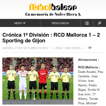
En memoria de Nofre Riera
MENÚ
RESULTADOS
Crónica 1ª División : RCD Mallorca 1 – 2
Sporting de Gijon
JUEVES, 27 DE OCTUBRE DE 2011
| LEÍDA 1.338 VECES |
Alineaciones :
RCD.Mallorca :
Dudé Aouate, Pau
Cendrós, Joao
Víctor, Ivan
Ramis, Pedro
Bigas, Emilio N
Sue (min. 77
Alfaro), Tomás
Pina, Michael