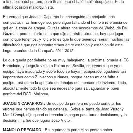
a la cabeza del portero, para finalmente el balón salir despejado. Es la
última ocasión mallorquinista.
Es verdad que Joaquin Caparrós ha conseguido un conjunto más
compacto, más homogéneo, pero sigue faltando el hombre referencia de
gol en la zona de ataque. Quizás ahora nos acordemos de Webó, de De
Guzman, pero lo cierto es lo que dije el míster utrerano, hay que jugar
con lo que tenemos, y lo cierto es que lo que tenemos, serán muchas las
dificultades que nos encontraremos entre estación y estación de este
largo recorrido de la Campaña 2011-2012.
Lo que queda por delante no es muy halagüeño, la próxima jornada el FC
Barcelona, y luego la visita a Palma del Sevilla, esperemos que ya el
equipo haya madurado y sobre todo se hayan recuperado jugadores tan
importantes como Zuiverloon y Nunes, porque hacen mucha falta al
equipo, así como la apertura de fichajes del mercado de invierno. Todo,
absolutamente todo lo que sea necesario para salvaguardar el buen
nombre del RCD Mallorca.
JOAQUIN CAPARROS :
Un equipo de primera no puede cometer los
errores que hemos tenido en defensa. Sobre el tema de Joao Victor y
Martí Crespi, dijo que el entrenador le pagan para tomar decisiones, y la
decisión mia fué que jugara Joao Victor.
MANOLO PRECIADO
: En la primeera parte ellos podían haber