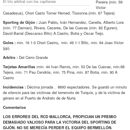
El trio arbitral con los capitanes
Pereira (min. 59
Victor
Casadesus), Chori Casto Tomer Hemed, Tissonne.(min. 67 Tejera)
Sporting de Gijón :
Juan Pablo
,
Iván Hernandez, Canella, Alberto Lora
(min. 77 Damian), Rivera, Caceres, De las Cuevas (min. 82 Eguren),
David Barral (Descanso Bilic) A.Castro, Botia y Oscar Trejo.
Goles :
min. 16 1-0 Chori Castro
,
min. 49 1-1 Bilic, min. 64 Joao Victor
(pp).
Arbitro :
Del Cerro Grande
Tarjetas Amarillas :
min. 44 Ivan Ramis
,
min. 53 De las Cuevas, min.68
Tejera, min. 71 Pau Cendrós, min. 75 Pina, min. 87 Botia, min. 90 A
Castro
Incidencias :
Décima jornada . 8693 espectadores. Se guardó un minuto
de silencio para las victimas del terremoto de Turquía, y de la victima de
género en el Puerto de Andratx de de Nuria
Comentarios
LOS ERRORES DEL RCD MALLORCA, PROPICIAN UN PREMIO
DEMASIADO VALIOSO PARA LA VICTORIA DEL SPORTING DE
GIJÓN. NO SE MERECÍA PERDER EL EQUIPO BERMELLÓN.