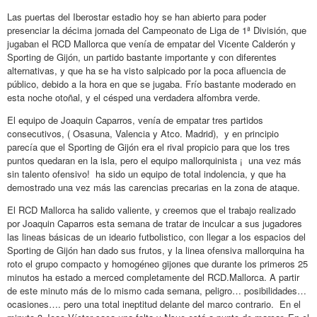
Las puertas del Iberostar estadio hoy se han abierto para poder
presenciar la décima jornada del Campeonato de Liga de 1ª División, que
jugaban el RCD Mallorca que venía de empatar del Vicente Calderón y
Sporting de Gijón, un partido bastante importante y con diferentes
alternativas, y que ha se ha visto salpicado por la poca afluencia de
público, debido a la hora en que se jugaba. Frío bastante moderado en
esta noche otoñal, y el césped una verdadera alfombra verde.
El equipo de Joaquin Caparros, venía de empatar tres partidos
consecutivos, ( Osasuna, Valencia y Atco. Madrid), y en principio
parecía que el Sporting de Gijón era el rival propicio para que los tres
puntos quedaran en la isla, pero el equipo mallorquinista ¡ una vez más
sin talento ofensivo! ha sido un equipo de total indolencia, y que ha
demostrado una vez más las carencias precarias en la zona de ataque.
El RCD Mallorca ha salido valiente, y creemos que el trabajo realizado
por Joaquin Caparros esta semana de tratar de inculcar a sus jugadores
las lineas básicas de un ideario futbolistico, con llegar a los espacios del
Sporting de Gijón han dado sus frutos, y la linea ofensiva mallorquina ha
roto el grupo compacto y homogéneo gijones que durante los primeros 25
minutos ha estado a merced completamente del RCD.Mallorca. A partir
de este minuto más de lo mismo cada semana, peligro… posibilidades…
ocasiones…. pero una total ineptitud delante del marco contrario. En el