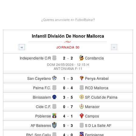
¿Quieres anunciarte en FutbolBalear?
Infantil División De Honor Mallorca
«
»
JORNADA 30
Independiente C/R
2
-
2
Constancia
DOM 24/05/2026 - 12:15 H
ANTONIANA F-11
San Cayetano
1
-
3
Penya Arrabal
Palma F.C.
0
-
4
RCD Mallorca
Binissalem
3
-
5
SP. Ciutat de Palma
Cide C.F.
0
-
7
Manacor
Poblense
4
-
1
Campos
Atº Baleares
5
-
3
S D La Salle Atº
Rtvº. Son Caliu
4
-
0
Ferriolense