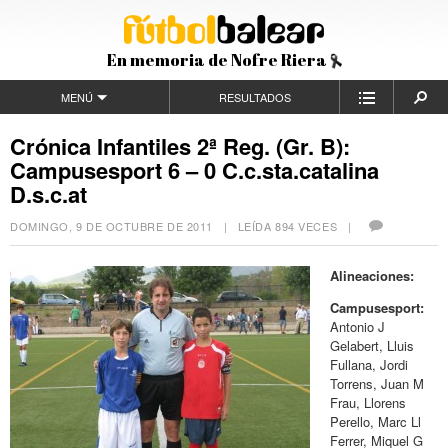
En memoria de Nofre Riera
MENÚ
RESULTADOS
Crónica Infantiles 2ª Reg. (Gr. B):
Campusesport 6 – 0 C.c.sta.catalina
D.s.c.at
DOMINGO, 9 DE OCTUBRE DE 2011
| LEÍDA 894 VECES |
Alineaciones:
Campusesport:
Antonio J
Gelabert, Lluis
Fullana, Jordi
Torrens, Juan M
Frau, Llorens
Perello, Marc Ll
Ferrer, Miquel G