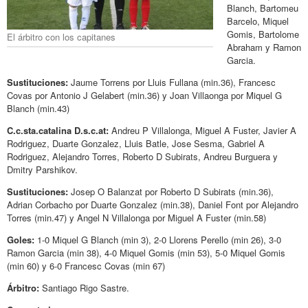
Blanch, Bartomeu
Barcelo, Miquel
Gomis, Bartolome
El árbitro con los capitanes
Abraham y Ramon
Garcia.
Sustituciones:
Jaume Torrens por Lluis Fullana (min.36), Francesc
Covas por Antonio J Gelabert (min.36) y Joan Villaonga por Miquel G
Blanch (min.43)
C.c.sta.catalina D.s.c.at:
Andreu P Villalonga, Miguel A Fuster, Javier A
Rodriguez, Duarte Gonzalez, Lluis Batle, Jose Sesma, Gabriel A
Rodriguez, Alejandro Torres, Roberto D Subirats, Andreu Burguera y
Dmitry Parshikov.
Sustituciones:
Josep O Balanzat por Roberto D Subirats (min.36),
Adrian Corbacho por Duarte Gonzalez (min.38), Daniel Font por Alejandro
Torres (min.47) y Angel N Villalonga por Miguel A Fuster (min.58)
Goles:
1-0 Miquel G Blanch (min 3), 2-0 Llorens Perello (min 26), 3-0
Ramon Garcia (min 38), 4-0 Miquel Gomis (min 53), 5-0 Miquel Gomis
(min 60) y 6-0 Francesc Covas (min 67)
Árbitro:
Santiago Rigo Sastre.