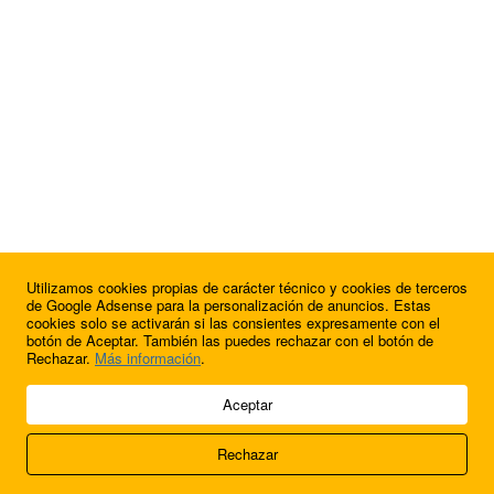
Utilizamos cookies propias de carácter técnico y cookies de terceros
de Google Adsense para la personalización de anuncios. Estas
cookies solo se activarán si las consientes expresamente con el
botón de Aceptar. También las puedes rechazar con el botón de
Rechazar.
Más información
.
© 2009 - 2026 Soluciones Corporativas IP, SL.
Aceptar
Todos los derechos reservados.
Rechazar
Aviso legal
Cookies
Acerca de nosotros
Contacto
Anúnciate en
FútbolBalear