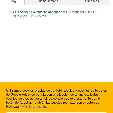
Hoy
Última semana
Último mes
𝙄𝙄 𝙏𝙧𝙤𝙛𝙚𝙪 𝘾𝙞𝙪𝙩𝙖𝙩 𝙙𝙚 𝙈𝙖𝙣𝙖𝙘𝙤𝙧: CD Manacor 0-2 UD
POblense
- 113 visitas
Utilizamos cookies propias de carácter técnico y cookies de terceros
de Google Adsense para la personalización de anuncios. Estas
cookies solo se activarán si las consientes expresamente con el
botón de Aceptar. También las puedes rechazar con el botón de
Rechazar.
Más información
.