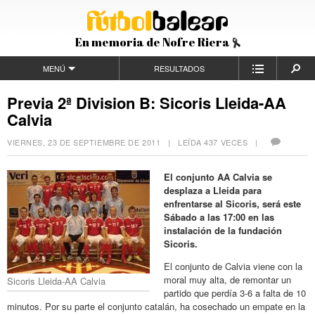
En memoria de Nofre Riera
MENÚ
RESULTADOS
Previa 2ª Division B: Sicoris Lleida-AA
Calvia
VIERNES, 23 DE SEPTIEMBRE DE 2011
| LEÍDA 437 VECES |
El conjunto AA Calvia se
desplaza a Lleida para
enfrentarse al Sicoris, será este
Sábado a las 17:00 en las
instalación de la fundación
Sicoris.
El conjunto de Calvia viene con la
moral muy alta, de remontar un
Sicoris Lleida-AA Calvia
partido que perdía 3-6 a falta de 10
minutos. Por su parte el conjunto catalán, ha cosechado un empate en la