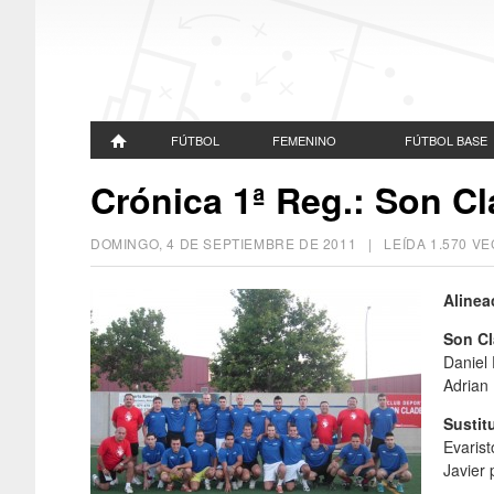
FÚTBOL
FEMENINO
FÚTBOL BASE
Crónica 1ª Reg.: Son Cl
DOMINGO, 4 DE SEPTIEMBRE DE 2011
| LEÍDA 1.570 
Alinea
Son Cl
Daniel 
Adrian 
Sustit
Evaris
Javier