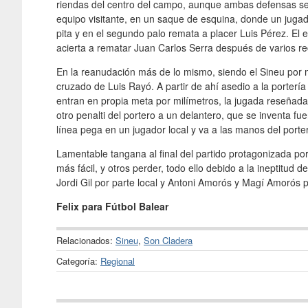
riendas del centro del campo, aunque ambas defensas se 
equipo visitante, en un saque de esquina, donde un jugador
pita y en el segundo palo remata a placer Luis Pérez. El 
acierta a rematar Juan Carlos Serra después de varios r
En la reanudación más de lo mismo, siendo el Sineu por 
cruzado de Luis Rayó. A partir de ahí asedio a la portería 
entran en propia meta por milímetros, la jugada reseñada 
otro penalti del portero a un delantero, que se inventa fu
línea pega en un jugador local y va a las manos del porte
Lamentable tangana al final del partido protagonizada po
más fácil, y otros perder, todo ello debido a la ineptitud
Jordi Gil por parte local y Antoni Amorós y Magí Amorós po
Felix para Fútbol Balear
Relacionados:
Sineu
,
Son Cladera
Categoría:
Regional