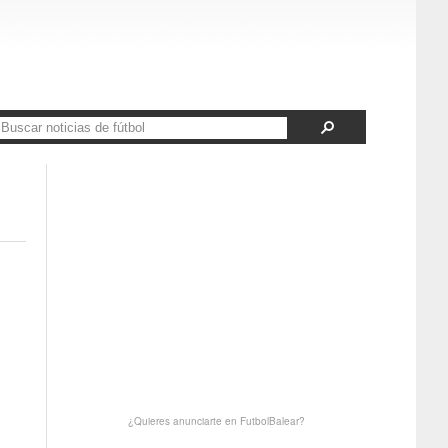
¿Quieres anunciarte en FutbolBalear?