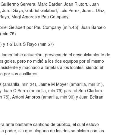
:
Guillermo Servera, Marc Darder, Joan Riutort, Juan
, Jordi Gaya, Gabriel Gelabert, Luis Perez, Juan J Diaz,
 Rayo, Magi Amoros y Pau Company.
briel Gelabert por Pau Company (min.45), Juan Barcelo
 (min.75)
) y 1-2 Luis S Rayo (min 57)
 lamentable actuación, provocando el desquiciamiento de
 los goles, pero no midió a los dos equipos por el mismo
 asistente y machacó a tarjetas a los locales, siendo el
do por sus auxiliares.
 (amarilla, min 24), Jaime M Moyer (amarilla, min 31),
) y Juan C Serra (amarilla, min 79) para el Son Cladera.
in 75), Antoni Amoros (amarilla, min 90) y Juan Beltran
ra ante bastante cantidad de público, el cual estuvo
 poder, sin que ninguno de los dos se hiciera con las