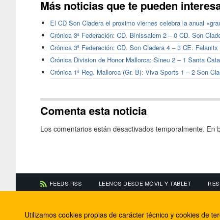
Más noticias que te pueden interes
El CD Son Cladera el proximo viernes celebra la anual «gra
Crónica 3ª Federación: CD. Binissalem 2 – 0 CD. Son Clad
Crónica 3ª Federación: CD. Son Cladera 4 – 3 CE. Felanitx
Crónica Division de Honor Mallorca: Sineu 2 – 1 Santa Cata
Crónica 1ª Reg. Mallorca (Gr. B): Viva Sports 1 – 2 Son Cl
Comenta esta noticia
Los comentarios están desactivados temporalmente. En b
FEEDS RSS
LEENOS DESDE MÓVIL Y TABLET
RES
CONTACTA CON NOSOTROS
ACERCA DE NOSOTR
Utilizamos cookies propias de carácter técnico y cookies de t
Información de contacto
El equipo de FútbolBa