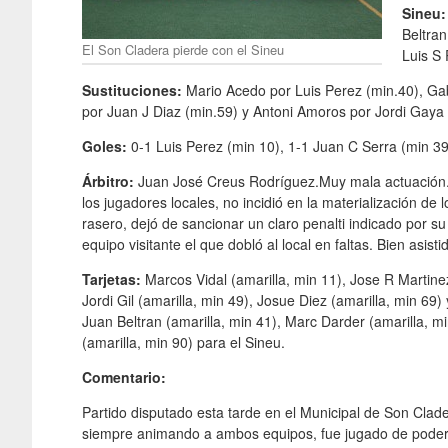
Sineu
Beltran
El Son Cladera pierde con el Sineu
Luis S
Sustituciones:
Mario Acedo por Luis Perez (min.40), Ga
por Juan J Diaz (min.59) y Antoni Amoros por Jordi Gaya
Goles:
0-1 Luis Perez (min 10), 1-1 Juan C Serra (min 39
Árbitro:
Juan José Creus Rodríguez.Muy mala actuación.
los jugadores locales, no incidió en la materialización de
rasero, dejó de sancionar un claro penalti indicado por su
equipo visitante el que dobló al local en faltas. Bien asisti
Tarjetas:
Marcos Vidal (amarilla, min 11), Jose R Martinez
Jordi Gil (amarilla, min 49), Josue Diez (amarilla, min 69
Juan Beltran (amarilla, min 41), Marc Darder (amarilla, m
(amarilla, min 90) para el Sineu.
Comentario:
Partido disputado esta tarde en el Municipal de Son Clade
siempre animando a ambos equipos, fue jugado de poder a