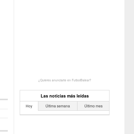
¿Quieres anunciarte en FutbolBalear?
Las noticias más leídas
Hoy
Última semana
Último mes