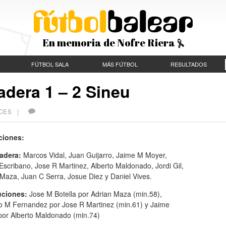
En memoria de Nofre Riera
FÚTBOL SALA
MÁS FÚTBOL
RESULTADOS
adera 1 – 2 Sineu
VECES |
ciones:
adera:
Marcos Vidal, Juan Guijarro, Jaime M Moyer,
Escribano, Jose R Martinez, Alberto Maldonado, Jordi Gil,
Maza, Juan C Serra, Josue Diez y Daniel Vives.
uciones:
Jose M Botella por Adrian Maza (min.58),
to M Fernandez por Jose R Martinez (min.61) y Jaime
 por Alberto Maldonado (min.74)