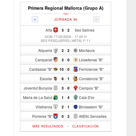
Primera Regional Mallorca (Grupo A)
«
»
JORNADA 34
Arta
3
-
2
Ses Salines
DOM 17/05/2026 - 17:00 H
SES PESQUERES (ARTÁ) F-11
Alqueria
2
-
2
Montaura
Campanet
3
-
0
Llosetense "B"
Cardassar "B"
10
-
0
Ferriolense "B"
Escolar
6
-
1
Constancia "B"
Joventut Bunyola
3
-
0
Campos "B"
Maria de La Salut
1
-
4
Cala D'or
Vilafranca
2
-
1
Binissalem "B"
Porreres "B"
0
-
2
AtlÈtic Sencelles
-
MÁS RESULTADOS
CLASIFICACIÓN