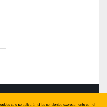
S
ookies solo se activarán si las consientes expresamente con el
lorca