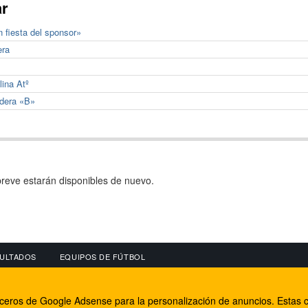
ar
n fiesta del sponsor»
era
lina Atº
adera «B»
reve estarán disponibles de nuevo.
ULTADOS
EQUIPOS DE FÚTBOL
OS
CONECTA CON NOSOTROS
OTROS SERVICIO
erceros de Google Adsense para la personalización de anuncios. Estas c
lear
Facebook
Internet Rural Mal