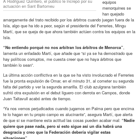
A Rodriguez Quintero, el público le increpó por su
equipos
actuación en Sant Bartomeu
menorquines se
han quejado
amargamente del trato recibido por los árbitros cuando juegan fuera de la
Isla, algo que ha ido a peor, según el presidente del Ferreries, Mingu
Martí, que se queja de que ahora también actúen contra los equipos en la
Isla.
“No entiendo porqué no nos arbitran los árbitros de Menorca”
,
lamenta un enfadado Martí, que añade que “si ya se ha demostrado que
hay políticos corruptos, me cuesta creer que no haya árbitros que
también lo sean”.
La última acción conflictiva en la que se ha visto involucrado el Ferreries
fue la pronta expulsión de Omar, en el minuto 31, al cometer su segunda
falta del partido y ver la segunda amarilla. El club azulgrana también
sufrió otra expulsión en el debut liguero con derrota en Campos, donde
Juan Taltavull acabó antes de tiempo.
“Ya nos vemos perjudicados cuando jugamos en Palma pero que encima
te lo hagan en tu propio campo es alucinante”, asegura Martí, que alerta
de que si se mantiene esta actitud las cosas pueden acabar mal:
“Nadie
quiere que pase nada, pero si esto sigue así un día habrá una
desgracia y creo que la Federación debería vigilar estas
situaciones”.