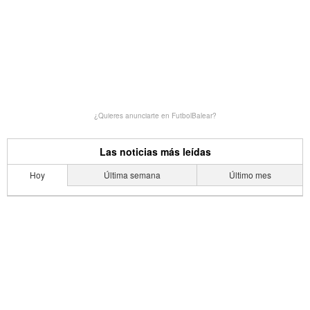
¿Quieres anunciarte en FutbolBalear?
Las noticias más leídas
Hoy
Última semana
Último mes