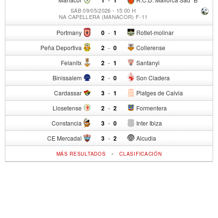
SÁB 09/05/2026 - 15:00 H
NA CAPELLERA (MANACOR) F-11
Portmany
0
-
1
Rotlet-molinar
Peña Deportiva
2
-
0
Collerense
Felanitx
2
-
1
Santanyi
Binissalem
2
-
0
Son Cladera
Cardassar
3
-
1
Platges de Calvia
Llosetense
2
-
2
Formentera
Constancia
3
-
0
Inter Ibiza
CE Mercadal
3
-
2
Alcudia
-
MÁS RESULTADOS
CLASIFICACIÓN