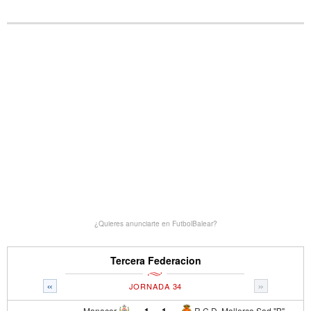
¿Quieres anunciarte en FutbolBalear?
Tercera Federacion
«
»
JORNADA 34
Manacor
1
-
1
R.C.D. Mallorca Sad "B"