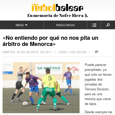
En memoria de Nofre Riera
MENÚ
RESULTADOS
«No entiendo por qué no nos pita un
árbitro de Menorca»
MARTES, 30 DE AGOSTO DE 2011
| LEÍDA 1.025 VECES |
Puede parecer
precipitado, ya
que sólo se llevan
jugadas dos
jornadas de
Tercera División,
pero es una
historia que viene
de lejos.
Desde siempre los