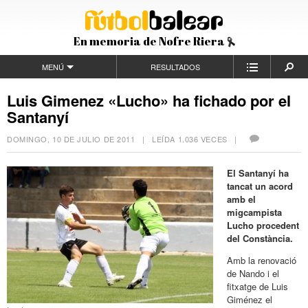
En memoria de Nofre Riera
MENÚ
RESULTADOS
Luis Gimenez «Lucho» ha fichado por el
Santanyí
DOMINGO, 10 DE JULIO DE 2011
| LEÍDA 1.036 VECES |
El Santanyí ha
tancat un acord
amb el
migcampista
Lucho procedent
del Constància.
Amb la renovació
de Nando i el
fitxatge de Luis
Giménez el