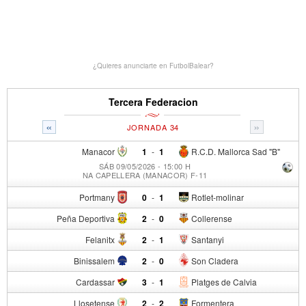
¿Quieres anunciarte en FutbolBalear?
Tercera Federacion
«
»
JORNADA 34
Manacor
1
-
1
R.C.D. Mallorca Sad "B"
SÁB 09/05/2026 - 15:00 H
NA CAPELLERA (MANACOR) F-11
Portmany
0
-
1
Rotlet-molinar
Peña Deportiva
2
-
0
Collerense
Felanitx
2
-
1
Santanyi
Binissalem
2
-
0
Son Cladera
Cardassar
3
-
1
Platges de Calvia
Llosetense
2
-
2
Formentera