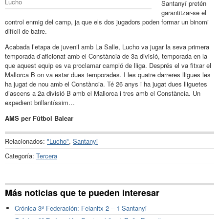
Lucho
Santanyí pretén
garantitzar-se el
control enmig del camp, ja que els dos jugadors poden formar un binomi
difícil de batre.
Acabada l’etapa de juvenil amb La Salle, Lucho va jugar la seva primera
temporada d’aficionat amb el Constància de 3a divisió, temporada en la
que aquest equip es va proclamar campió de lliga. Després el va fitxar el
Mallorca B on va estar dues temporades. I les quatre darreres lligues les
ha jugat de nou amb el Constància. Té 26 anys i ha jugat dues lliguetes
d’ascens a 2a divisió B amb el Mallorca i tres amb el Constància. Un
expedient brillantíssim…
AMS per Fútbol Balear
Relacionados:
"Lucho"
,
Santanyi
Categoría:
Tercera
Más noticias que te pueden interesar
Crónica 3ª Federación: Felanitx 2 – 1 Santanyi