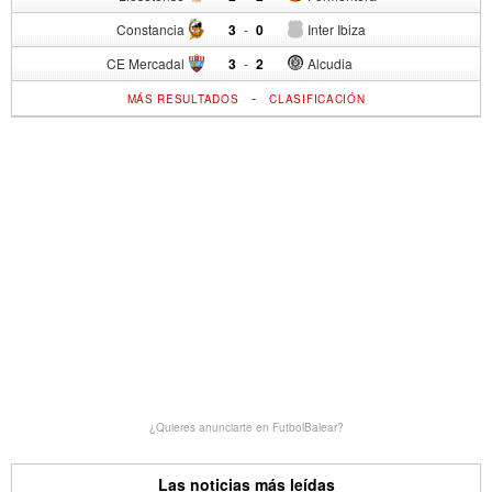
Constancia
3
-
0
Inter Ibiza
CE Mercadal
3
-
2
Alcudia
-
MÁS RESULTADOS
CLASIFICACIÓN
¿Quieres anunciarte en FutbolBalear?
Las noticias más leídas