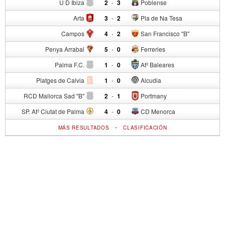
U D Ibiza
2
-
3
Poblense
Arta
3
-
2
Pla de Na Tesa
Campos
4
-
2
San Francisco "B"
Penya Arrabal
5
-
0
Ferreries
Palma F.C.
1
-
0
Atº Baleares
Platges de Calvia
1
-
0
Alcudia
RCD Mallorca Sad "B"
2
-
1
Portmany
SP. Atº Ciutat de Palma
4
-
0
CD Menorca
-
MÁS RESULTADOS
CLASIFICACIÓN