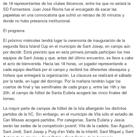
de 18 representantes de los clubes ibicencos, entre los que no estará la
SD Formentera. Juan José Rovira fue el encargado de sacar las
papeletas en una convocatoria que sufrió un retraso de 30 minutos y
donde no hubo presencia institucional.
El programa
El próximo miércoles tendrá lugar la ceremonia de inauguración de la
segunda Ibiza Island Cup en el municipio de Sant Josep, en campo aún
por decidir. Está previsto que en esta primera jornada participen los tres
equipos de Sant Josep y que, antes del último encuentro, se lleve a cabo
el acto de bienvenida. Hacia las 18 horas, un jugador representando a
cada equipo desfilará por el campo y recibirá los diferentes obsequios y
trofeos que entregará la organización. La clausura se realizará el sábado
por la tarde, en lugar del domingo. Por la mañana tendrán lugar los
cuartos de final y las semifinales de cada grupo y, entre las 16h y las
20h, el campo de fútbol de Santa Eulària acogerá las cinco finales del
torneo.
La mayor parte de campos de fútbol de la Isla albergarán los distintos
partidos de la IIC. Sin embargo, en el municipio de Vila sólo el estadio de
Can Misses acogerá partidos. Por categorías, Santa Eulària y Jesús
serán las sedes de la competición juvenil; Vila de la cadete; San Agustín,
Sant Jordi, Sant Josep y Puig d’en Valls de la infantil; Sant Miquel y Sant