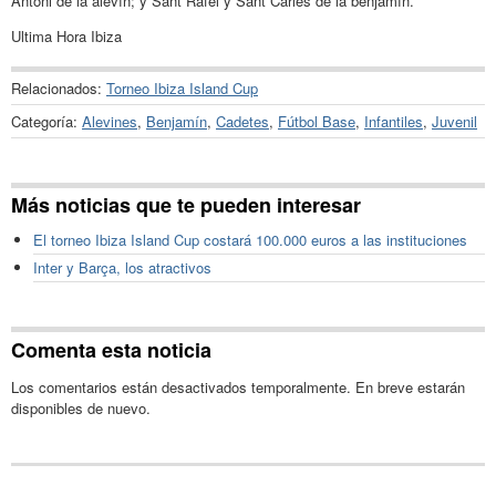
Antoni de la alevín; y Sant Rafel y Sant Carles de la benjamín.
Ultima Hora Ibiza
Relacionados:
Torneo Ibiza Island Cup
Categoría:
Alevines
,
Benjamín
,
Cadetes
,
Fútbol Base
,
Infantiles
,
Juvenil
Más noticias que te pueden interesar
El torneo Ibiza Island Cup costará 100.000 euros a las instituciones
Inter y Barça, los atractivos
Comenta esta noticia
Los comentarios están desactivados temporalmente. En breve estarán
disponibles de nuevo.