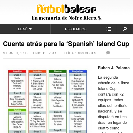
En memoria de Nofre Riera
MENÚ
RESULTADOS
Cuenta atrás para la ‘Spanish’ Island Cup
VIERNES, 17 DE JUNIO DE 2011
| LEÍDA 1.609 VECES |
Ruben J. Palomo
La segunda
edición de la Ibiza
Island Cup
contará con 72
equipos, todos
ellos del territorio
nacional, y se
disputará en tres
días, en lugar de
cuatro como