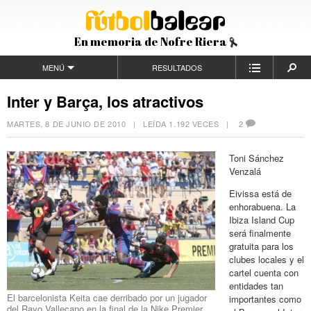
En memoria de Nofre Riera
MENÚ
RESULTADOS
Inter y Barça, los atractivos
MARTES, 8 DE JUNIO DE 2010
| LEÍDA 1.192 VECES |
2
Toni Sánchez
Venzalá
Eivissa está de
enhorabuena. La
Ibiza Island Cup
será finalmente
gratuita para los
clubes locales y el
cartel cuenta con
entidades tan
El barcelonista Keita cae derribado por un jugador
importantes como
del Rayo Vallecano en la final de la Nike Premier