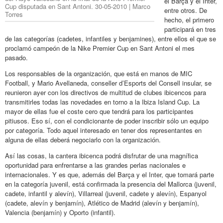
el Barça y el Inter,
Cup disputada en Sant Antoni. 30-05-2010 | Marco
entre otros. De
Torres
hecho, el primero
participará en tres
de las categorías (cadetes, infantiles y benjamines), entre ellos el que se
proclamó campeón de la Nike Premier Cup en Sant Antoni el mes
pasado.
Los responsables de la organización, que está en manos de MIC
Football, y Mario Avellaneda, conseller d’Esports del Consell insular, se
reunieron ayer con los directivos de multitud de clubes ibicencos para
transmitirles todas las novedades en torno a la Ibiza Island Cup. La
mayor de ellas fue el coste cero que tendrá para los participantes
pitiusos. Eso sí, con el condicionante de poder inscribir sólo un equipo
por categoría. Todo aquel interesado en tener dos representantes en
alguna de ellas deberá negociarlo con la organización.
Así las cosas, la cantera ibicenca podrá disfrutar de una magnífica
oportunidad para enfrentarse a las grandes perlas nacionales e
internacionales. Y es que, además del Barça y el Inter, que tomará parte
en la categoría juvenil, está confirmada la presencia del Mallorca (juvenil,
cadete, infantil y alevín), Villarreal (juvenil, cadete y alevín), Espanyol
(cadete, alevín y benjamín), Atlético de Madrid (alevín y benjamín),
Valencia (benjamín) y Oporto (infantil).