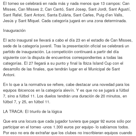
El torneo se celebrará en nada más y nada menos que 13 campos: Can
Misses, Can Misses 2, Can Cantó, Sant Josep, Sant Jordi, Sant Agustí,
Sant Rafel, Sant Antoni, Santa Eulària, Sant Carles, Puig d’en Valls,
Jesús y Sant Miquel. Cada categoría jugará en una zona determinada.
Inauguración
El acto inaugural se llevará a cabo el día 23 en el estadio de Can Misses,
sede de la categoría juvenil. Tras la presentación oficial se celebrará un
partido de inauguración. La competición continuará a partir del día
siguiente con la disputa de encuentros correspondientes a todas las
categorías. El 27 llegará a su punto y final la Ibiza Island Cup con el
desarrollo de las finales, que tendrán lugar en el Municipal de Sant
Antoni.
En lo que a la normativa se refiere, cabe destacar una novedad para los
equipos ibicencos en la categoría alevín. Y es que no se jugará a fútbol
7, sino a fútbol 11. Los duelos tendrán una duración de 20 minutos, en
fútbol 7, y 25, en fútbol 11.
LA TRACA: El triunfo de la lógica
Que era una locura que cada jugador tuviera que pagar 92 euros sólo por
participar en el torneo -unos 1.300 euros por equipo- lo sabíamos todos.
Por eso no era de extrañar que los clubes no inscribieran equipos cuando