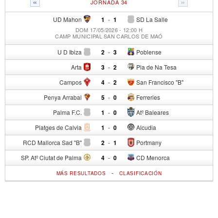
«
»
JORNADA 34
UD Mahon
1
-
1
SD La Salle
DOM 17/05/2026 - 12:00 H
CAMP MUNICIPAL SAN CARLOS DE MAÓ
U D Ibiza
2
-
3
Poblense
Arta
3
-
2
Pla de Na Tesa
Campos
4
-
2
San Francisco "B"
Penya Arrabal
5
-
0
Ferreries
Palma F.C.
1
-
0
Atº Baleares
Platges de Calvia
1
-
0
Alcudia
RCD Mallorca Sad "B"
2
-
1
Portmany
SP. Atº Ciutat de Palma
4
-
0
CD Menorca
-
MÁS RESULTADOS
CLASIFICACIÓN