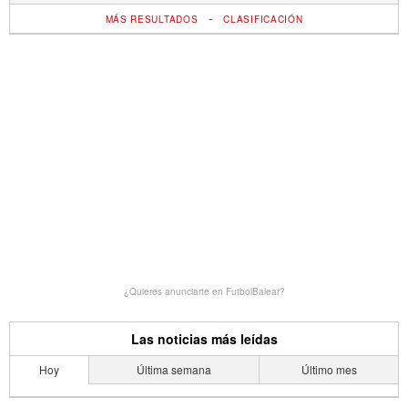
-
MÁS RESULTADOS
CLASIFICACIÓN
¿Quieres anunciarte en FutbolBalear?
Las noticias más leídas
Hoy
Última semana
Último mes