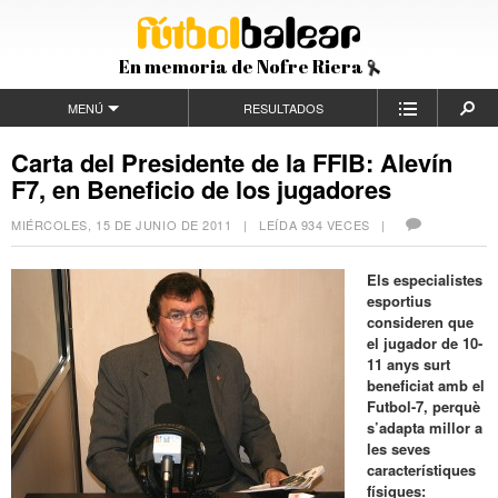
En memoria de Nofre Riera
MENÚ
RESULTADOS
Carta del Presidente de la FFIB: Alevín
F7, en Beneficio de los jugadores
MIÉRCOLES, 15 DE JUNIO DE 2011
| LEÍDA 934 VECES |
Els especialistes
esportius
consideren que
el jugador de 10-
11 anys surt
beneficiat amb el
Futbol-7, perquè
s’adapta millor a
les seves
característiques
físiques: