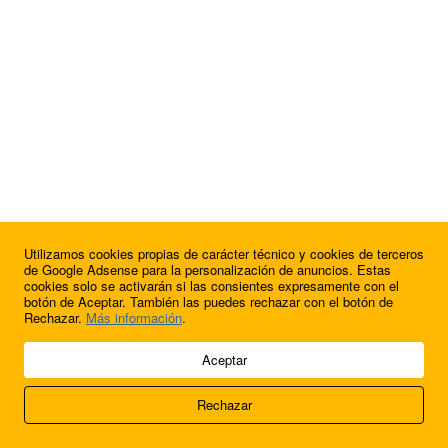
Utilizamos cookies propias de carácter técnico y cookies de terceros
de Google Adsense para la personalización de anuncios. Estas
cookies solo se activarán si las consientes expresamente con el
botón de Aceptar. También las puedes rechazar con el botón de
Rechazar.
Más información
.
© 2009 - 2026 Soluciones Corporativas IP, SL.
Aceptar
Todos los derechos reservados.
Rechazar
Aviso legal
Cookies
Acerca de nosotros
Contacto
Anúnciate en
FútbolBalear