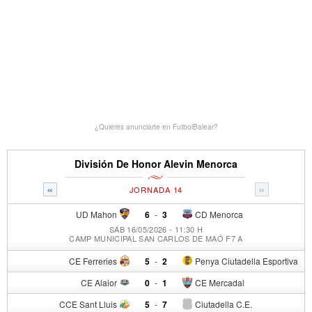
¿Quieres anunciarte en FutbolBalear?
División De Honor Alevin Menorca
«
»
JORNADA 14
UD Mahon
6
-
3
CD Menorca
SÁB 16/05/2026 - 11:30 H
CAMP MUNICIPAL SAN CARLOS DE MAÓ F7 A
CE Ferreries
5
-
2
Penya Ciutadella Esportiva
CE Alaior
0
-
1
CE Mercadal
CCE Sant Lluis
5
-
7
Ciutadella C.E.