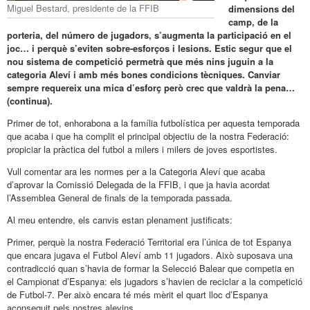
Miguel Bestard, presidente de la FFIB
dimensions del
camp, de la
porteria, del número de jugadors, s’augmenta la participació en el
joc… i perquè s’eviten sobre-esforços i lesions. Estic segur que el
nou sistema de competició permetrà que més nins juguin a la
categoria Aleví i amb més bones condicions tècniques. Canviar
sempre requereix una mica d’esforç però crec que valdrà la pena…
(continua).
Primer de tot, enhorabona a la família futbolística per aquesta temporada
que acaba i que ha complit el principal objectiu de la nostra Federació:
propiciar la pràctica del futbol a milers i milers de joves esportistes.
Vull comentar ara les normes per a la Categoria Aleví que acaba
d’aprovar la Comissió Delegada de la FFIB, i que ja havia acordat
l’Assemblea General de finals de la temporada passada.
Al meu entendre, els canvis estan plenament justificats:
Primer, perquè la nostra Federació Territorial era l’única de tot Espanya
que encara jugava el Futbol Aleví amb 11 jugadors. Això suposava una
contradicció quan s’havia de formar la Selecció Balear que competia en
el Campionat d’Espanya: els jugadors s’havien de reciclar a la competició
de Futbol-7. Per això encara té més mèrit el quart lloc d’Espanya
aconseguit pels nostres alevins.