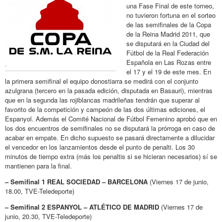
una Fase Final de este torneo,
no tuvieron fortuna en el sorteo
de las semifinales de la Copa
de la Reina Madrid 2011, que
se disputará en la Ciudad del
Fútbol de la Real Federación
Española en Las Rozas entre
.
el 17 y el 19 de este mes. En
la primera semifinal el equipo donostiarra se medirá con el conjunto
azulgrana (tercero en la pasada edición, disputada en Basauri), mientras
que en la segunda las rojiblancas madrileñas tendrán que superar al
favorito de la competición y campeón de las dos últimas ediciones, el
Espanyol. Además el Comité Nacional de Fútbol Femenino aprobó que en
los dos encuentros de semifinales no se disputará la prórroga en caso de
acabar en empate. En dicho supuesto se pasará directamente a dilucidar
el vencedor en los lanzamientos desde el punto de penalti. Los 30
minutos de tiempo extra (más los penaltis si se hicieran necesarios) sí se
mantienen para la final.
– Semifinal 1 REAL SOCIEDAD – BARCELONA
(Viernes 17 de junio,
18.00, TVE-Teledeporte)
– Semifinal 2 ESPANYOL – ATLÉTICO DE MADRID
(Viernes 17 de
junio, 20.30, TVE-Teledeporte)