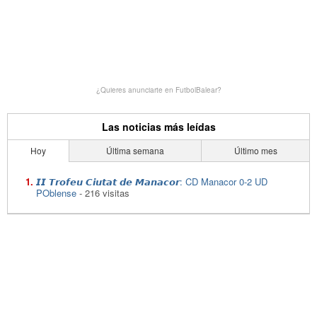
¿Quieres anunciarte en FutbolBalear?
Las noticias más leídas
Hoy
Última semana
Último mes
𝙄𝙄 𝙏𝙧𝙤𝙛𝙚𝙪 𝘾𝙞𝙪𝙩𝙖𝙩 𝙙𝙚 𝙈𝙖𝙣𝙖𝙘𝙤𝙧: CD Manacor 0-2 UD
POblense
- 216 visitas