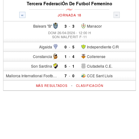
Tercera FederaciÓn De Futbol Femenino
«
»
JORNADA 18
Balears "B"
3
-
3
Manacor
DOM 26/04/2026 - 12:00 H
SON MALFERIT F-11
Algaida
0
-
5
Independiente C/R
Constancia
1
-
4
Collerense
Son Sardina
5
-
1
Ciutadella C.E.
Mallorca International Football Club del S.p.
7
-
0
CCE Sant Lluis
-
MÁS RESULTADOS
CLASIFICACIÓN