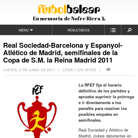
En memoria de Nofre Riera
MENÚ
RESULTADOS
Real Sociedad-Barcelona y Espanyol-
Atlético de Madrid, semifinales de la
Copa de S.M. la Reina Madrid 2011
JUEVES, 2 DE JUNIO DE 2011
| LEÍDA 1.276 VECES |
La RFEF fija el horario
definitivo de los partidos y
aprueba suprimir la prórroga
e ir directamente a los
penaltis para resolver los
posibles empates en
semifinales.
Real Sociedad y Atlético de
Madrid, clubes debutantes en