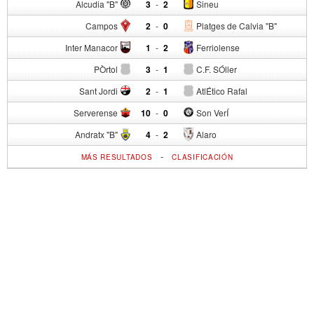
Alcudia "B"
3
-
2
Sineu
Campos
2
-
0
Platges de Calvia "B"
Inter Manacor
1
-
2
Ferriolense
PÒrtol
3
-
1
C.F. SÓller
Sant Jordi
2
-
1
AtlÉtico Rafal
Serverense
10
-
0
Son VerÍ
Andratx "B"
4
-
2
Alaro
-
MÁS RESULTADOS
CLASIFICACIÓN