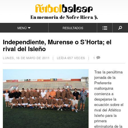
En memoria de Nofre Riera
MENÚ
RESULTADOS
Independiente, Murense o S’Horta; el
rival del Isleño
LUNES, 16 DE MAYO DE 2011
| LEÍDA 657 VECES |
1
Tras la penúltima
jornada de la
Preferente
mallorquina
comienza a
despejarse la
ecuación sobre el
rival del Atlético
Isleño para la
primera
eliminatoria de la