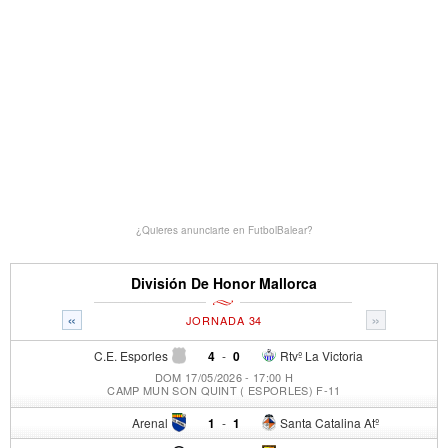
¿Quieres anunciarte en FutbolBalear?
División De Honor Mallorca
«
»
JORNADA 34
C.E. Esporles
4
-
0
Rtvº La Victoria
DOM 17/05/2026 - 17:00 H
CAMP MUN SON QUINT ( ESPORLES) F-11
Arenal
1
-
1
Santa Catalina Atº