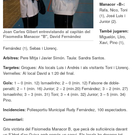
Manacor «B»:
Rafa, Nico, Toni
(1), José Luis i
Junior (2).
També jugaren:
Joan Carles Gibert entrevistando al capitán del
Fisomedia Manacor "B", David Fernández
Miguelón, Lliro,
Xavi, Pino (1),
Fernández (1), Sebas i Llorenç.
Arbitres:
Pere Mitja i Javier Simón. Taula: Sandra Santos.
Targetes:
Grogues: Als locals Luis i Andrés i als visitants Toni i Llorenç.
Vermelles: Al local David a 1:20 del final.
Gols:
1 – 0 (min. 12) Ismaelinho; 2 – 0 (min. 12) Falsone de doble-
penalti; 2 – 1 (min. 16) Junior; 2 – 2 (min.20) Fernández; 3 – 2 (min. 27)
Ismaelinho; 3 – 3 (min. 31) Toni; 3 – 4 (min. 32) Junior; 3 – 5 (min. 34)
Pino.
Incidencies:
Poliesportiu Municipal Rudy Fernández, 100 espectadors.
Comentari:
Gris victòria del Fisiomedia Manacor B, que pecà de suficiència davant
un S’Hort d’en Guixa amb només un canvi. Els locals ho donaren tot