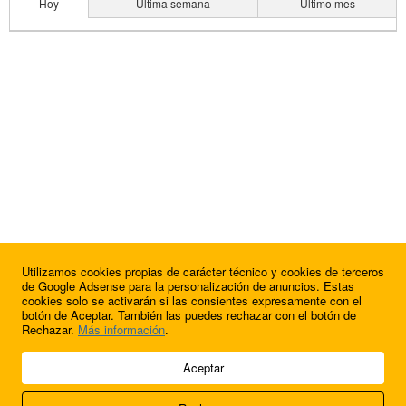
Hoy
Última semana
Último mes
Utilizamos cookies propias de carácter técnico y cookies de terceros
de Google Adsense para la personalización de anuncios. Estas
cookies solo se activarán si las consientes expresamente con el
botón de Aceptar. También las puedes rechazar con el botón de
Rechazar.
Más información
.
© 2009 - 2026 Soluciones Corporativas IP, SL.
Aceptar
Todos los derechos reservados.