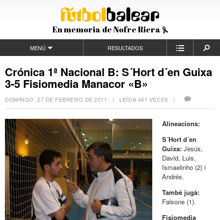
En memoria de Nofre Riera
MENÚ
RESULTADOS
Crónica 1ª Nacional B: S´Hort d´en Guixa
3-5 Fisiomedia Manacor «B»
DOMINGO, 27 DE FEBRERO DE 2011
| LEÍDA 441 VECES |
Alineacions:
S´Hort d´en
Guixa:
Jesús,
David, Luis,
Ismaelinho (2) i
Andrés.
També jugà:
Falsone (1).
Fisiomedia