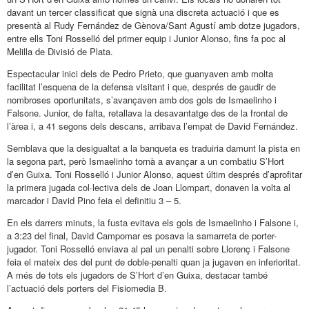
davant un tercer classificat que signà una discreta actuació i que es
presentà al Rudy Fernández de Gènova/Sant Agustí amb dotze jugadors,
entre ells Toni Rosselló del primer equip i Junior Alonso, fins fa poc al
Melilla de Divisió de Plata.
Espectacular inici dels de Pedro Prieto, que guanyaven amb molta
facilitat l’esquena de la defensa visitant i que, després de gaudir de
nombroses oportunitats, s’avançaven amb dos gols de Ismaelinho i
Falsone. Junior, de falta, retallava la desavantatge des de la frontal de
l’àrea i, a 41 segons dels descans, arribava l’empat de David Fernández.
Semblava que la desigualtat a la banqueta es traduiria damunt la pista en
la segona part, però Ismaelinho tornà a avançar a un combatiu S’Hort
d’en Guixa. Toni Rosselló i Junior Alonso, aquest últim després d’aprofitar
la primera jugada col·lectiva dels de Joan Llompart, donaven la volta al
marcador i David Pino feia el definitiu 3 – 5.
En els darrers minuts, la fusta evitava els gols de Ismaelinho i Falsone i,
a 3:23 del final, David Campomar es posava la samarreta de porter-
jugador. Toni Rosselló enviava al pal un penalti sobre Llorenç i Falsone
feia el mateix des del punt de doble-penalti quan ja jugaven en inferioritat.
A més de tots els jugadors de S’Hort d’en Guixa, destacar també
l’actuació dels porters del Fisiomedia B.