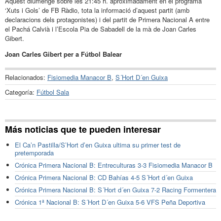
Aquest diumenge sobre les 21:45 h. aproximadament en el programa
‘Xuts i Gols’ de FB Ràdio, tota la informació d’aquest partit (amb
declaracions dels protagonistes) i del partit de Primera Nacional A entre
el Pachá Calvià i l’Escola Pia de Sabadell de la mà de Joan Carles
Gibert.
Joan Carles Gibert per a Fútbol Balear
Relacionados:
Fisiomedia Manacor B
,
S´Hort D´en Guixa
Categoría:
Fútbol Sala
Más noticias que te pueden interesar
El Ca’n Pastilla/S’Hort d’en Guixa ultima su primer test de
pretemporada
Crónica Primera Nacional B: Entreculturas 3-3 Fisiomedia Manacor B
Crónica Primera Nacional B: CD Bahías 4-5 S´Hort d´en Guixa
Crónica Primera Nacional B: S´Hort d´en Guixa 7-2 Racing Formentera
Crónica 1ª Nacional B: S´Hort D´en Guixa 5-6 VFS Peña Deportiva